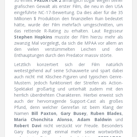
So erhielt
PREDATOR 2
anfänglich sogar wegen seiner
grafischen Gewalt als erster Film, die neu in den USA
eingeführte NC-17-Bewertung. Da dies aber für die 35
Millionen $ Produktion den finanziellen Ruin bedeutet
hätte, wurde der Film mehrfach umgeschnitten, um
das rettende R-Rating zu erhalten. Laut Regisseur
Stephen Hopkins
musste der Film hierzu mehr als
zwanzig Mal vorgelegt, da sich die MPAA vor allem an
den vielen verstümmelten Leichen und den
Enthauptungen durch den Predator massiv störte.
Letztlich konzertiert sich der Film natürlich
weitestgehend auf seine Schauwerte und spart dabei
auch nicht mit Klischee-Figuren und typischen Genre-
Mustern. Jedoch funktioniert der Streifen als Action-
Spektakel großartig und unterhält zudem mit den
herrlich überdrehten Charakteren. Hierbei erweist sich
auch der hervorragende Support-Cast als großes
Pfund, denn welcher Genrefan ist beim Klang der
Namen
Bill Paxton
,
Gary Busey
,
Ruben Blades
,
Maria Chonchita Alonso
,
Adam Baldwin
und
Robert Davi
nicht verzückt vor Freude. Besonders
Gary Busey zeigt einmal mehr seine wortwörtlich