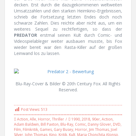
decken. Erst durch die dazugekommenen weltweiten
Umsatzzahlen und den starken Heimkino-Ergebnissen,
schrieb die Fortsetzung letzten Endes doch noch
schwarze Zahlen. Dies reichte aber nicht aus, um ein
weiteres Sequel zu rechtfertigen, so dass der
PREDATOR
erstmal seinen Kult durch Comic- und
Videospielableger weiter ausbauen musste, bis Fox
wieder bereit war den Rasta-Killer auf der großen
Leinwand los zu lassen.
Blu-Ray-Cover & Bilder © 20th Century Fox. All Rights
Reserved.
Post Views:
513
Action
,
Alle
,
Horror
,
Thriller
1990
,
2018
,
90er
,
Action
,
Adam Baldwin
,
Bill Paxton
,
Blu-Ray
,
Comic
,
Danny Glover
,
DVD
,
Film
,
Filmkritik
,
Games
,
Gary Busey
,
Horror
,
Jim Thomas
,
Joel
Silver
,
John Thomas
,
Kino
,
Kritik
,
Kult
,
Maria Chonchita Alonso
,