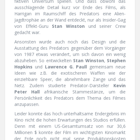
fiktiven Universum spielen. Und dass obwohl das
ausschlagende Detail kurz vor Ende des Films, als
Harrigan im Raumschiff des Predators eine Alien-
Jagdtrophäe an der Wand entdeckt, nur als Insider-Gag
von Effekt-Guru
Stan Winston
und seiner Crew
gedacht war.
Ansonsten wurde auch noch das Design und die
Ausstattung des Predators gegenüber dem Vorgänger
von 1987 etwas verändert, um sich davon ein wenig
abzuheben. So entwickelten
Stan Winston
,
Stephen
Hopkins
und
Lawrence G. Paull
gemeinsam neue
Ideen wie z.B. die exotischeren Waffen wie der
einziehbare Speer, die abnehmbare Zange und das
Netz. Zudem studierte Predator-Darsteller
Kevin
Peter Hall
afrikanische Stammestänze, um die
Persönlichkeit des Predators dem Thema des Filmes
anzupassen.
Leider konnte das hoch unterhaltsame Endergebnis im
Kino nicht die hohen Erwartungen des Studios erfüllen.
Denn mit einem US-Gesamtumsatz von nur 30,6
Millionen $ konnte der Film im wichtigsten Kinomarkt
der Erde noch nicht mal seine Produktionskosten