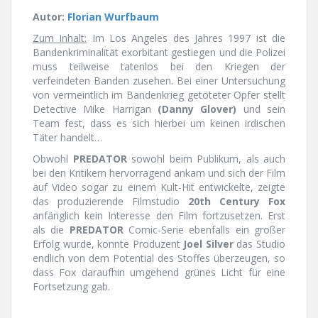
Autor:
Florian Wurfbaum
Zum Inhalt:
Im Los Angeles des Jahres 1997 ist die
Bandenkriminalität exorbitant gestiegen und die Polizei
muss teilweise tatenlos bei den Kriegen der
verfeindeten Banden zusehen. Bei einer Untersuchung
von vermeintlich im Bandenkrieg getöteter Opfer stellt
Detective Mike Harrigan
(Danny Glover)
und sein
Team fest, dass es sich hierbei um keinen irdischen
Täter handelt…
Obwohl
PREDATOR
sowohl beim Publikum, als auch
bei den Kritikern hervorragend ankam und sich der Film
auf Video sogar zu einem Kult-Hit entwickelte, zeigte
das produzierende Filmstudio
20th Century Fox
anfänglich kein Interesse den Film fortzusetzen. Erst
als die
PREDATOR
Comic-Serie ebenfalls ein großer
Erfolg wurde, konnte Produzent
Joel Silver
das Studio
endlich von dem Potential des Stoffes überzeugen, so
dass Fox daraufhin umgehend grünes Licht für eine
Fortsetzung gab.