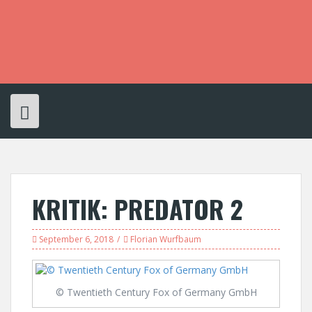
S
k
i
p
t
o
c
o
n
t
e
n
t
KRITIK: PREDATOR 2
September 6, 2018
Florian Wurfbaum
© Twentieth Century Fox of Germany GmbH