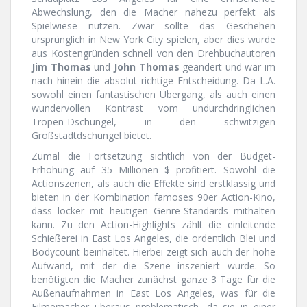
Abwechslung, den die Macher nahezu perfekt als
Spielwiese nutzen. Zwar sollte das Geschehen
ursprünglich in New York City spielen, aber dies wurde
aus Kostengründen schnell von den Drehbuchautoren
Jim Thomas
und
John Thomas
geändert und war im
nach hinein die absolut richtige Entscheidung. Da L.A.
sowohl einen fantastischen Übergang, als auch einen
wundervollen Kontrast vom undurchdringlichen
Tropen-Dschungel, in den schwitzigen
Großstadtdschungel bietet.
Zumal die Fortsetzung sichtlich von der Budget-
Erhöhung auf 35 Millionen $ profitiert. Sowohl die
Actionszenen, als auch die Effekte sind erstklassig und
bieten in der Kombination famoses 90er Action-Kino,
dass locker mit heutigen Genre-Standards mithalten
kann. Zu den Action-Highlights zählt die einleitende
Schießerei in East Los Angeles, die ordentlich Blei und
Bodycount beinhaltet. Hierbei zeigt sich auch der hohe
Aufwand, mit der die Szene inszeniert wurde. So
benötigten die Macher zunächst ganze 3 Tage für die
Außenaufnahmen in East Los Angeles, was für die
Filmemacher überaus problematisch, da sie in einer