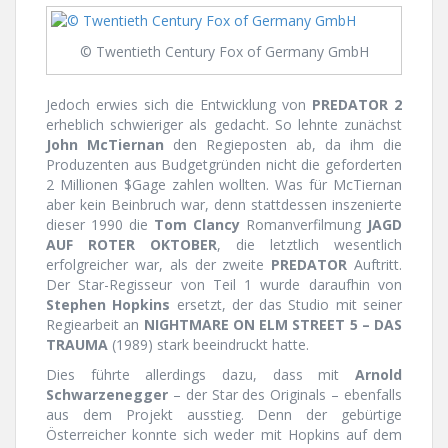
© Twentieth Century Fox of Germany GmbH
Jedoch erwies sich die Entwicklung von
PREDATOR 2
erheblich schwieriger als gedacht. So lehnte zunächst
John McTiernan
den Regieposten ab, da ihm die
Produzenten aus Budgetgründen nicht die geforderten
2 Millionen $Gage zahlen wollten. Was für McTiernan
aber kein Beinbruch war, denn stattdessen inszenierte
dieser 1990 die
Tom Clancy
Romanverfilmung
JAGD
AUF ROTER OKTOBER
, die letztlich wesentlich
erfolgreicher war, als der zweite
PREDATOR
Auftritt.
Der Star-Regisseur von Teil 1 wurde daraufhin von
Stephen Hopkins
ersetzt, der das Studio mit seiner
Regiearbeit an
NIGHTMARE ON ELM STREET 5 – DAS
TRAUMA
(1989) stark beeindruckt hatte.
Dies führte allerdings dazu, dass mit
Arnold
Schwarzenegger
– der Star des Originals – ebenfalls
aus dem Projekt ausstieg. Denn der gebürtige
Österreicher konnte sich weder mit Hopkins auf dem