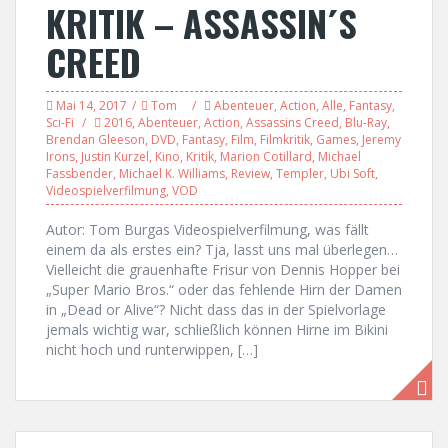
KRITIK – ASSASSIN´S
CREED
Mai 14, 2017
Tom
Abenteuer
,
Action
,
Alle
,
Fantasy
,
Sci-Fi
2016
,
Abenteuer
,
Action
,
Assassins Creed
,
Blu-Ray
,
Brendan Gleeson
,
DVD
,
Fantasy
,
Film
,
Filmkritik
,
Games
,
Jeremy
Irons
,
Justin Kurzel
,
Kino
,
Kritik
,
Marion Cotillard
,
Michael
Fassbender
,
Michael K. Williams
,
Review
,
Templer
,
Ubi Soft
,
Videospielverfilmung
,
VOD
Autor: Tom Burgas Videospielverfilmung, was fällt
einem da als erstes ein? Tja, lasst uns mal überlegen…
Vielleicht die grauenhafte Frisur von Dennis Hopper bei
„Super Mario Bros.“ oder das fehlende Hirn der Damen
in „Dead or Alive“? Nicht dass das in der Spielvorlage
jemals wichtig war, schließlich können Hirne im Bikini
nicht hoch und runterwippen, […]