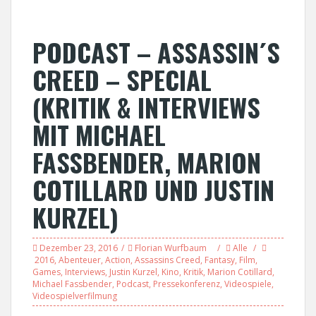
PODCAST – ASSASSIN´S
CREED – SPECIAL
(KRITIK & INTERVIEWS
MIT MICHAEL
FASSBENDER, MARION
COTILLARD UND JUSTIN
KURZEL)
Dezember 23, 2016
Florian Wurfbaum
Alle
2016
,
Abenteuer
,
Action
,
Assassins Creed
,
Fantasy
,
Film
,
Games
,
Interviews
,
Justin Kurzel
,
Kino
,
Kritik
,
Marion Cotillard
,
Michael Fassbender
,
Podcast
,
Pressekonferenz
,
Videospiele
,
Videospielverfilmung