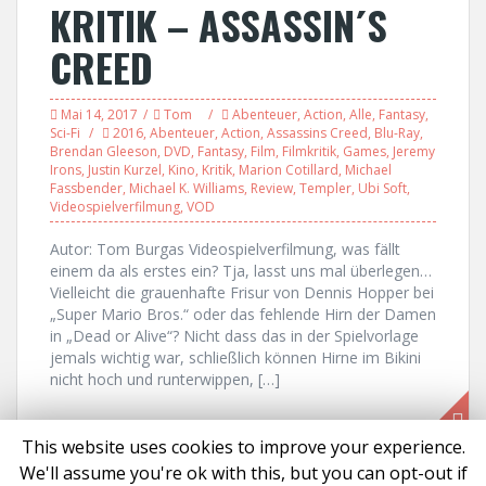
KRITIK – ASSASSIN´S
CREED
Mai 14, 2017
Tom
Abenteuer
,
Action
,
Alle
,
Fantasy
,
Sci-Fi
2016
,
Abenteuer
,
Action
,
Assassins Creed
,
Blu-Ray
,
Brendan Gleeson
,
DVD
,
Fantasy
,
Film
,
Filmkritik
,
Games
,
Jeremy
Irons
,
Justin Kurzel
,
Kino
,
Kritik
,
Marion Cotillard
,
Michael
Fassbender
,
Michael K. Williams
,
Review
,
Templer
,
Ubi Soft
,
Videospielverfilmung
,
VOD
Autor: Tom Burgas Videospielverfilmung, was fällt
einem da als erstes ein? Tja, lasst uns mal überlegen…
Vielleicht die grauenhafte Frisur von Dennis Hopper bei
„Super Mario Bros.“ oder das fehlende Hirn der Damen
in „Dead or Alive“? Nicht dass das in der Spielvorlage
jemals wichtig war, schließlich können Hirne im Bikini
nicht hoch und runterwippen, […]
This website uses cookies to improve your experience.
We'll assume you're ok with this, but you can opt-out if