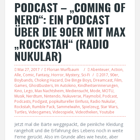
PODCAST – „COMING OF
NERD“: EIN PODCAST
ÜBER DIE 90ER MIT MAX
„ROCKSTAH“ (RADIO
NUKULAR)
Mai 27, 2017
Florian Wurfbaum
Abenteuer
,
Action
,
Alle
,
Comic
,
Fantasy
,
Horror
,
Mystery
,
Sci-Fi
2017
,
90er
,
Boybands
,
Choking Hazard
,
Die Binge Boys
,
Dreamcast
,
Film
,
Games
,
Ghostbusters
,
Im Autokino
,
Kindheitserinnerungen
,
Kino
,
Lego
,
Max Nachtsheim
,
Mediensucht
,
Mode
,
MOTU
,
Musik
,
Nerdtum
,
Nintendo
,
Nukuverse
,
Playmobil
,
Podcast
,
Podcasts
,
Podgast
,
popkultureller Einfluss
,
Radio Nukular
,
Rockstah
,
Rumble Pack
,
Sammelwahn
,
Spielzeug
,
Star Wars
,
Turtles
,
Videogames
,
Videospiele
,
Videotheken
,
Youtube
Jetzt mal die Bärte weggepackt, die peinliche Kleidung
rangeholt und die Erfahrung des Lebens noch in weite
Ferne gerückt. Also im Grunde alles wie heute, aber