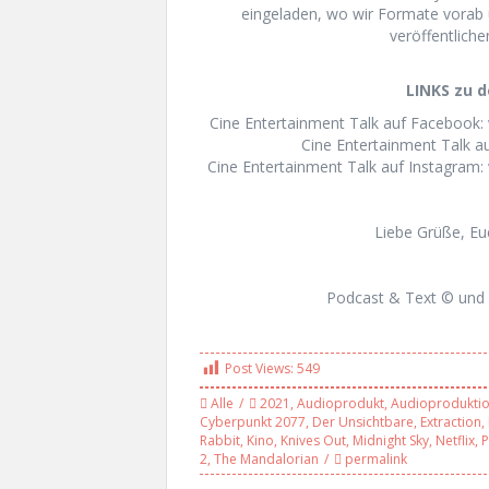
eingeladen, wo wir Formate vorab 
veröffentliche
LINKS zu d
Cine Entertainment Talk auf Facebook:
Cine Entertainment Talk au
Cine Entertainment Talk auf Instagram:
Liebe Grüße, E
Podcast & Text © und 
Post Views:
549
Alle
2021
,
Audioprodukt
,
Audioprodukti
Cyberpunkt 2077
,
Der Unsichtbare
,
Extraction
,
Rabbit
,
Kino
,
Knives Out
,
Midnight Sky
,
Netflix
,
P
2
,
The Mandalorian
permalink