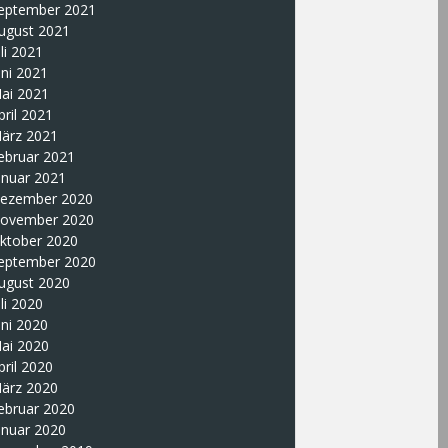
eptember 2021
ugust 2021
uli 2021
uni 2021
ai 2021
pril 2021
ärz 2021
ebruar 2021
anuar 2021
ezember 2020
ovember 2020
ktober 2020
eptember 2020
ugust 2020
uli 2020
uni 2020
ai 2020
pril 2020
ärz 2020
ebruar 2020
anuar 2020