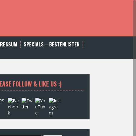
PRESSUM
SPECIALS – BESTENLISTEN
EASE FOLLOW & LIKE US :)