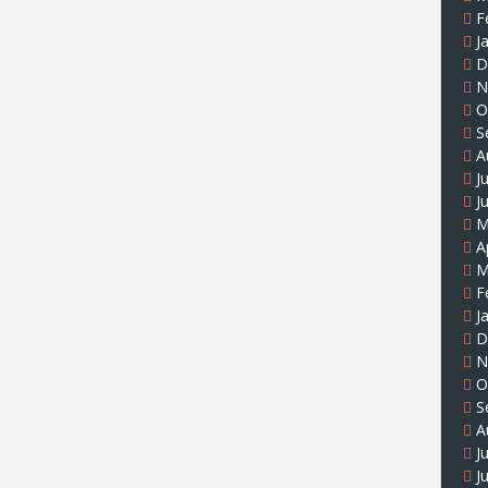
F
J
D
N
O
S
A
J
J
M
A
M
F
J
D
N
O
S
A
J
J