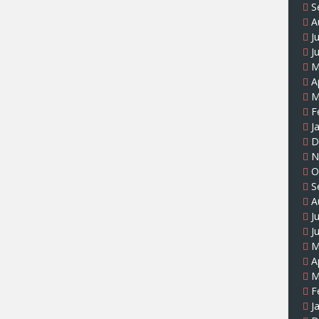
S
A
J
J
M
A
M
F
J
D
N
O
S
A
J
J
M
A
M
F
J