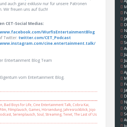
A
und auch ganz exklusiv nur für unsere Patronen
M
n. Wir freuen uns auf Euch!
F
J
en CET-Social Medias:
D
N
www.facebook.com/WurfisEntertainmentBlog
O
f Twitter:
twitter.com/CET_Podcast
S
www.instagram.com/cine.entertainment.talk/
A
J
uer Entertainment Blog Team
J
M
A
Eigentum vom Entertainment Blog.
M
F
J
D
N
on
,
Bad Boys for Life
,
Cine Entertainment Talk
,
Cobra Kai
,
O
Film
,
Filmplausch
,
Games
,
Hörsendung
,
Jahresrückblick
,
Jojo
S
odcast
,
Serienplausch
,
Soul
,
Streaming
,
Tenet
,
The Last of Us
A
J