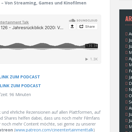
0 – Von Streaming, Games und Kinofilmen
AR
A
J
J
M
A
M
F
 LINK ZUM PODCAST
J
D
 LINK ZUM PODCAST
N
zeit: 96 Minuten
O
S
A
und ehrliche Rezensionen auf allen Plattformen, auf
J
und Shares helfen dabei, dass uns noch mehr Filmfans
J
r noch mehr Content möchte, sei gerne zu unserer
M
atreon
(
www.patreon.com/cineentertainmenttalk
)