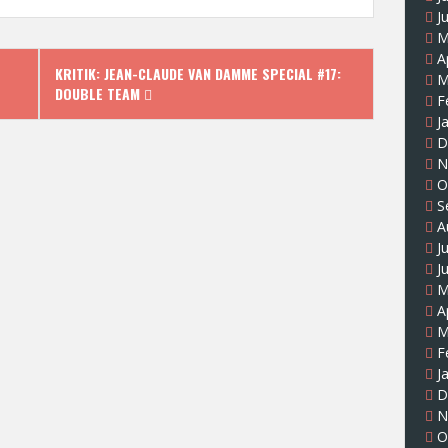
J
M
A
KRITIK: JEAN-CLAUDE VAN DAMME SPECIAL #17:
M
DOUBLE TEAM
F
J
D
N
O
S
A
J
J
M
A
M
F
J
D
N
O