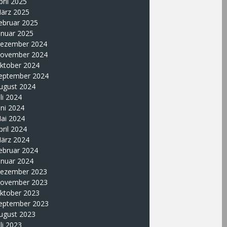
pril 2025
ärz 2025
ebruar 2025
anuar 2025
ezember 2024
ovember 2024
ktober 2024
eptember 2024
ugust 2024
uli 2024
uni 2024
ai 2024
pril 2024
ärz 2024
ebruar 2024
anuar 2024
ezember 2023
ovember 2023
ktober 2023
eptember 2023
ugust 2023
uli 2023