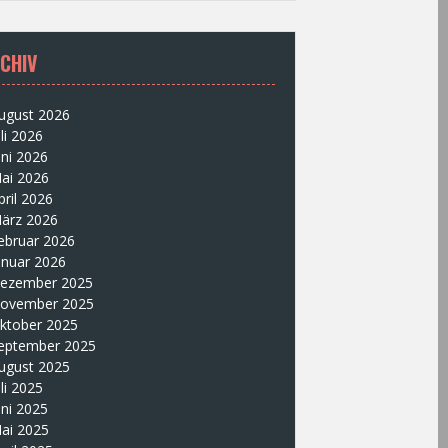
CHIV
ugust 2026
uli 2026
uni 2026
ai 2026
pril 2026
ärz 2026
ebruar 2026
anuar 2026
ezember 2025
ovember 2025
ktober 2025
eptember 2025
ugust 2025
uli 2025
uni 2025
ai 2025