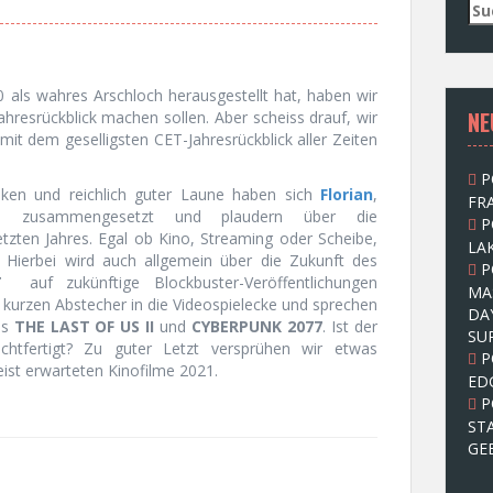
S
u
c
h
als wahres Arschloch herausgestellt hat, haben wir
e
NE
ahresrückblick machen sollen. Aber scheiss drauf, wir
n
 mit dem geselligsten CET-Jahresrückblick aller Zeiten
n
a
P
c
nken und reichlich guter Laune haben sich
Florian
,
FRA
h
m
zusammengesetzt und plaudern über die
P
:
etzten Jahres. Egal ob Kino, Streaming oder Scheibe,
LAK
. Hierbei wird auch allgemein über die Zukunft des
P
T
auf zukünftige Blockbuster-Veröffentlichungen
MA
kurzen Abstecher in die Videospielecke und sprechen
DA
es
THE LAST OF US II
und
CYBERPUNK 2077
. Ist der
SU
chtfertigt? Zu guter Letzt versprühen wir etwas
P
ist erwarteten Kinofilme 2021.
ED
P
ST
GE