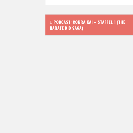
P
PODCAST: COBRA KAI – STAFFEL 1 (THE
KARATE KID SAGA)
o
s
t
n
a
v
i
g
a