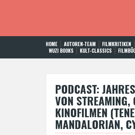
S
k
i
p
t
o
c
HOME
AUTOREN-TEAM
FILMKRITIKEN
o
WUZI BOOKS
KULT-CLASSICS
FILMBÜ
n
t
e
n
t
PODCAST: JAHRE
VON STREAMING,
KINOFILMEN (TENE
MANDALORIAN, C