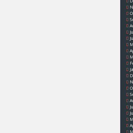
D
N
O
S
A
J
J
M
A
M
F
J
D
N
O
S
A
J
J
M
A
M