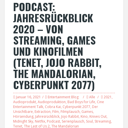
PODCAST:
JAHRESRÜCKBLICK
2020 – VON
STREAMING, GAMES
UND KINOFILMEN
(TENET, JOJO RABBIT,
THE MANDALORIAN,
CYBERPUNKT 2077)
Januar 16, 2021
Entertainment Blog
Alle
2021
,
Audioprodukt
,
Audioproduktion
,
Bad Boys for Life
,
Cine
Entertainment Talk
,
Cobra Kai
,
Cyberpunkt 2077
,
Der
Unsichtbare
,
Extraction
,
Film
,
Filmplausch
,
Games
,
Hörsendung
,
Jahresrückblick
,
Jojo Rabbit
,
Kino
,
Knives Out
,
Midnight Sky
,
Netflix
,
Podcast
,
Serienplausch
,
Soul
,
Streaming
,
Tenet
,
The Last of Us 2
,
The Mandalorian