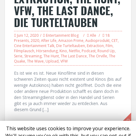
VFW, THE LAST DANCE,
DIE TURTELTAUBEN
Juni 12, 2020
Entertainment Blog
Alle
18
Presents
,
2020
,
After Life
,
Amazon Prime
,
Audioprodukt
,
CET
,
Cine Entertainment Talk
,
Die Turteltauben
,
Extraction
,
Film
,
Filmplausch
,
Hörsendung
,
Kino
,
Netflix
,
Podcast
,
Round Up
,
Serie
,
Streaming
,
The Hunt
,
The Last Dance
,
The Orville
,
The
Quake
,
The Wave
,
Upload
,
VFW
Es ist wie es ist. Neue Kinofilme sind in diesen
schweren Zeiten quasi nicht existent und Kinos (bis auf
wenige Autokinos) haben nicht geöffnet. Doch die eine
oder andere neue Produktion schafft es dann doch in
den Streamingdienst oder in den Handel und Serien
gibt es ja auch immer wieder zu entdecken. Aus
diesem Grund […]
This website uses cookies to improve your experience.
We'll assume you're ok with this, but you can opt-out if