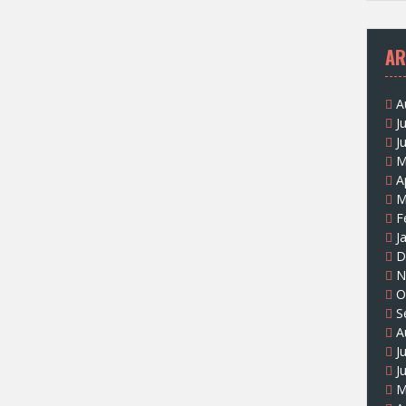
AR
A
J
J
M
A
M
F
J
D
N
O
S
A
J
J
M