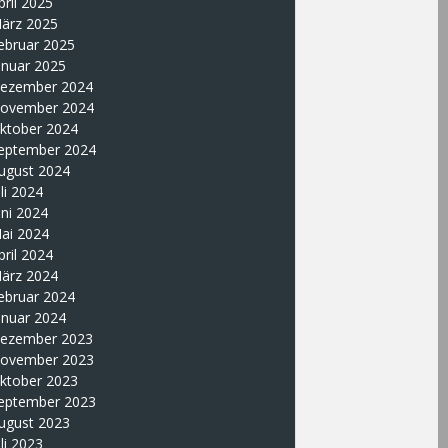
pril 2025
ärz 2025
ebruar 2025
anuar 2025
ezember 2024
ovember 2024
ktober 2024
eptember 2024
ugust 2024
uli 2024
uni 2024
ai 2024
pril 2024
ärz 2024
ebruar 2024
anuar 2024
ezember 2023
ovember 2023
ktober 2023
eptember 2023
ugust 2023
uli 2023