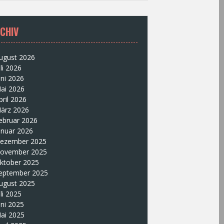
CHIV
ugust 2026
uli 2026
uni 2026
ai 2026
pril 2026
ärz 2026
ebruar 2026
anuar 2026
ezember 2025
ovember 2025
ktober 2025
eptember 2025
ugust 2025
uli 2025
uni 2025
ai 2025