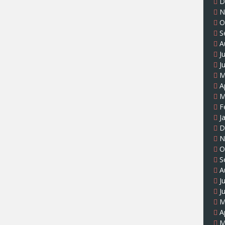
D
N
O
S
A
J
J
M
A
M
F
J
D
N
O
S
A
J
J
M
A
M