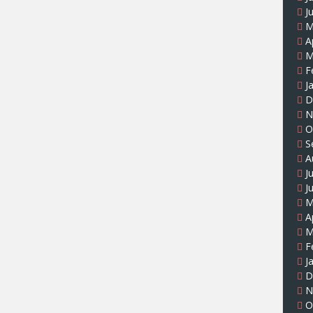
J
M
A
M
F
J
D
N
O
S
A
J
J
M
A
M
F
J
D
N
O