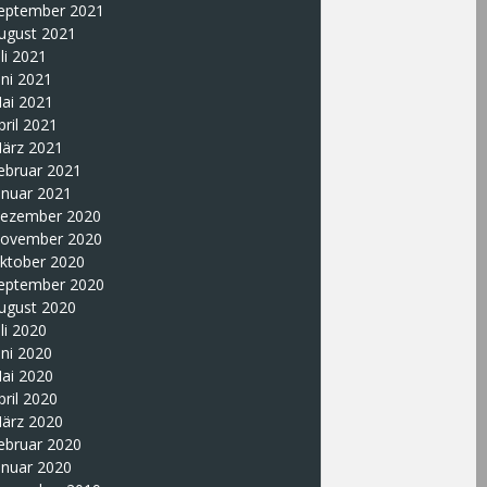
eptember 2021
ugust 2021
uli 2021
uni 2021
ai 2021
pril 2021
ärz 2021
ebruar 2021
anuar 2021
ezember 2020
ovember 2020
ktober 2020
eptember 2020
ugust 2020
uli 2020
uni 2020
ai 2020
pril 2020
ärz 2020
ebruar 2020
anuar 2020