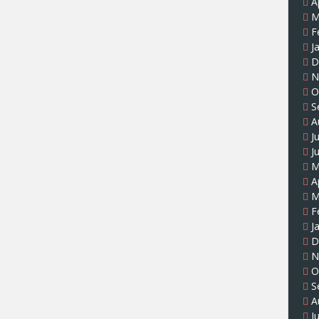
A
M
F
J
D
N
O
S
A
J
J
M
A
M
F
J
D
N
O
S
A
J