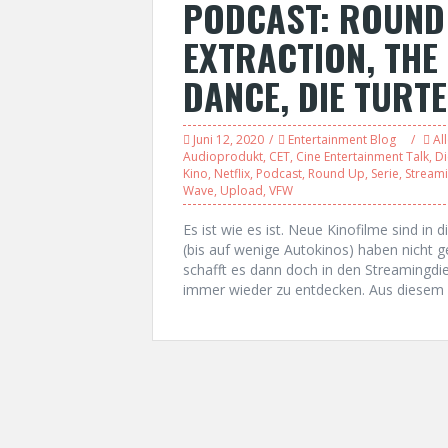
PODCAST: ROUND 
EXTRACTION, THE 
DANCE, DIE TURT
Juni 12, 2020
Entertainment Blog
Al
Audioprodukt
,
CET
,
Cine Entertainment Talk
,
Di
Kino
,
Netflix
,
Podcast
,
Round Up
,
Serie
,
Stream
Wave
,
Upload
,
VFW
Es ist wie es ist. Neue Kinofilme sind in
(bis auf wenige Autokinos) haben nicht 
schafft es dann doch in den Streamingdie
immer wieder zu entdecken. Aus diesem