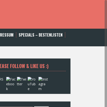
PRESSUM
SPECIALS – BESTENLISTEN
EASE FOLLOW & LIKE US :)