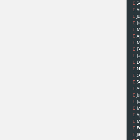
S
A
J
J
M
A
M
F
J
D
N
O
S
A
J
J
M
A
M
F
J