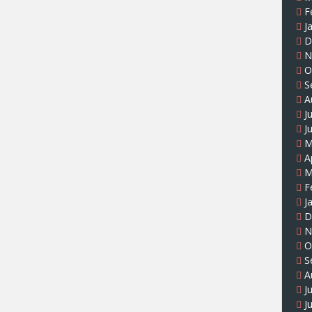
F
J
D
N
O
S
A
J
J
M
A
M
F
J
D
N
O
S
A
J
J