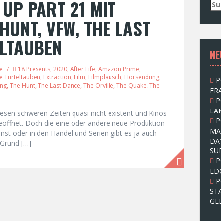
UP PART 21 MIT
S
u
HUNT, VFW, THE LAST
c
h
ELTAUBEN
e
NE
n
n
le
18 Presents
,
2020
,
After Life
,
Amazon Prime
,
a
e Turteltauben
,
Extraction
,
Film
,
Filmplausch
,
Hörsendung
,
P
c
ing
,
The Hunt
,
The Last Dance
,
The Orville
,
The Quake
,
The
FRA
h
P
:
LAK
 diesen schweren Zeiten quasi nicht existent und Kinos
P
geöffnet. Doch die eine oder andere neue Produktion
MA
nst oder in den Handel und Serien gibt es ja auch
DA
 Grund […]
SU
P
ED
P
ST
GE