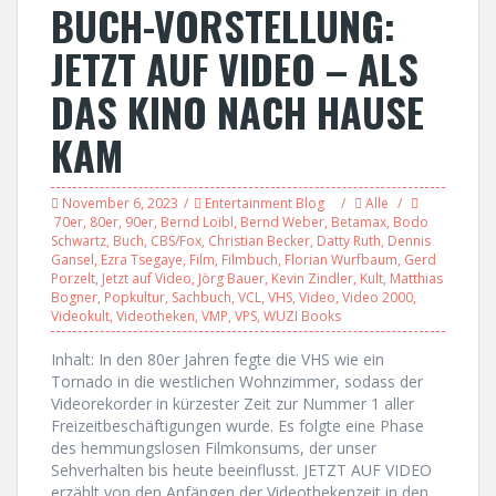
BUCH-VORSTELLUNG:
JETZT AUF VIDEO – ALS
DAS KINO NACH HAUSE
KAM
November 6, 2023
Entertainment Blog
Alle
70er
,
80er
,
90er
,
Bernd Loibl
,
Bernd Weber
,
Betamax
,
Bodo
Schwartz
,
Buch
,
CBS/Fox
,
Christian Becker
,
Datty Ruth
,
Dennis
Gansel
,
Ezra Tsegaye
,
Film
,
Filmbuch
,
Florian Wurfbaum
,
Gerd
Porzelt
,
Jetzt auf Video
,
Jörg Bauer
,
Kevin Zindler
,
Kult
,
Matthias
Bogner
,
Popkultur
,
Sachbuch
,
VCL
,
VHS
,
Video
,
Video 2000
,
Videokult
,
Videotheken
,
VMP
,
VPS
,
WUZI Books
Inhalt: In den 80er Jahren fegte die VHS wie ein
Tornado in die westlichen Wohnzimmer, sodass der
Videorekorder in kürzester Zeit zur Nummer 1 aller
Freizeitbeschäftigungen wurde. Es folgte eine Phase
des hemmungslosen Filmkonsums, der unser
Sehverhalten bis heute beeinflusst. JETZT AUF VIDEO
erzählt von den Anfängen der Videothekenzeit in den