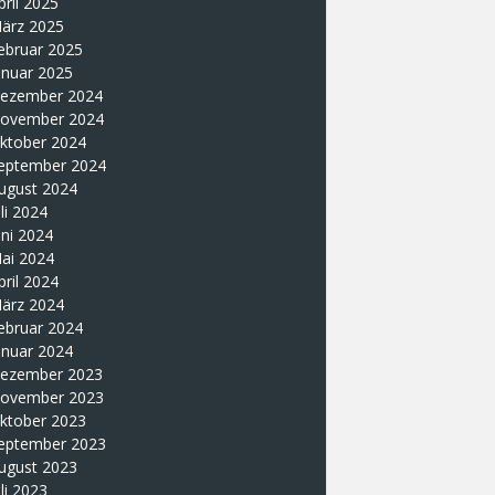
pril 2025
ärz 2025
ebruar 2025
anuar 2025
ezember 2024
ovember 2024
ktober 2024
eptember 2024
ugust 2024
uli 2024
uni 2024
ai 2024
pril 2024
ärz 2024
ebruar 2024
anuar 2024
ezember 2023
ovember 2023
ktober 2023
eptember 2023
ugust 2023
uli 2023