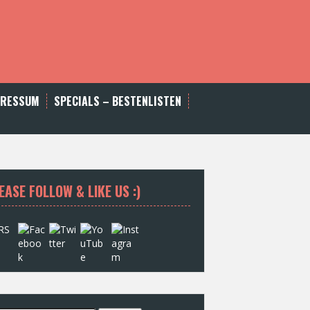
PRESSUM
SPECIALS – BESTENLISTEN
EASE FOLLOW & LIKE US :)