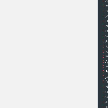
A
M
F
J
D
N
O
S
A
J
J
M
A
M
F
J
D
N
O
S
A
J