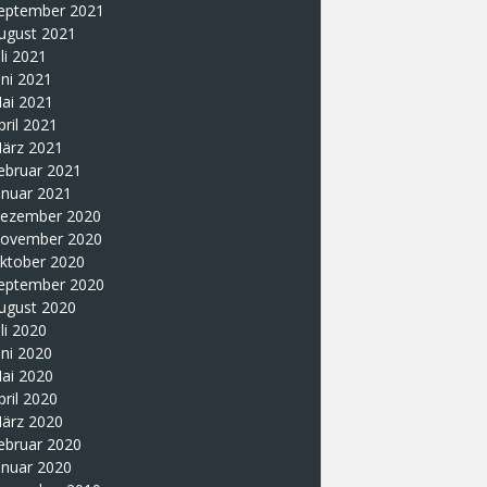
eptember 2021
ugust 2021
uli 2021
uni 2021
ai 2021
pril 2021
ärz 2021
ebruar 2021
anuar 2021
ezember 2020
ovember 2020
ktober 2020
eptember 2020
ugust 2020
uli 2020
uni 2020
ai 2020
pril 2020
ärz 2020
ebruar 2020
anuar 2020