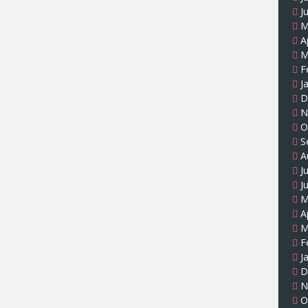
J
M
A
M
F
J
D
N
O
S
A
J
J
M
A
M
F
J
D
N
O