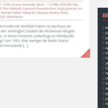
Alle
,
Drama
,
Komödie
,
Sport
1988
,
2016
,
Blu-Ray
,
d
,
Film
,
Filmkritik
,
Garmisch-Partenkirchen
,
Hugh Jackman
,
Iris
,
Michael "Eddie" Edwards
,
Olympia
,
Review
,
Seoul
,
AR
VOD
,
Wintersport
Komödie mit Wohlfühl-Faktor ist durchaus ein
A
 den Vereinigten Staaten die Kinokassen klingeln
J
lme, in denen meistens Underdogs im Mittelpunkt
J
s“ von 1993, eher weniger die breite Masse
M
en hierzulande […]
A
M
F
J
D
N
O
S
A
J
J
M