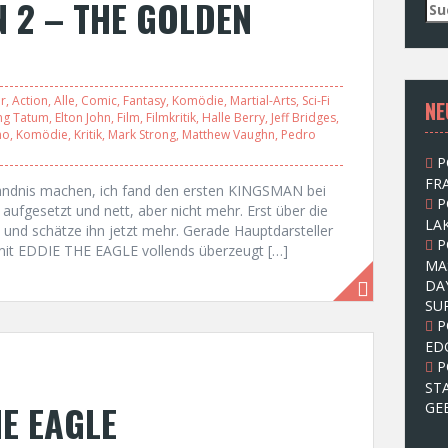
N 2 – THE GOLDEN
S
u
c
h
e
r
,
Action
,
Alle
,
Comic
,
Fantasy
,
Komödie
,
Martial-Arts
,
Sci-Fi
NE
n
ng Tatum
,
Elton John
,
Film
,
Filmkritik
,
Halle Berry
,
Jeff Bridges
,
n
no
,
Komödie
,
Kritik
,
Mark Strong
,
Matthew Vaughn
,
Pedro
a
P
c
FRA
h
ändnis machen, ich fand den ersten KINGSMAN bei
P
:
 aufgesetzt und nett, aber nicht mehr. Erst über die
LAK
und schätze ihn jetzt mehr. Gerade Hauptdarsteller
P
mit EDDIE THE EAGLE vollends überzeugt […]
MA
DA
SU
P
ED
P
ST
HE EAGLE
GE