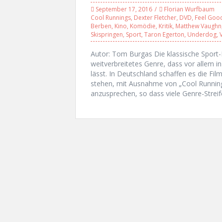
September 17, 2016
Florian Wurfbaum
Cool Runnings
,
Dexter Fletcher
,
DVD
,
Feel Goo
Berben
,
Kino
,
Komödie
,
Kritik
,
Matthew Vaughn
Skispringen
,
Sport
,
Taron Egerton
,
Underdog
,
Autor: Tom Burgas Die klassische Sport-
weitverbreitetes Genre, dass vor allem in
lässt. In Deutschland schaffen es die Fi
stehen, mit Ausnahme von „Cool Running
anzusprechen, so dass viele Genre-Streif