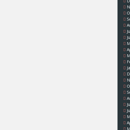
D
N
O
S
A
J
J
M
A
M
F
J
D
N
O
S
A
J
J
M
A
M