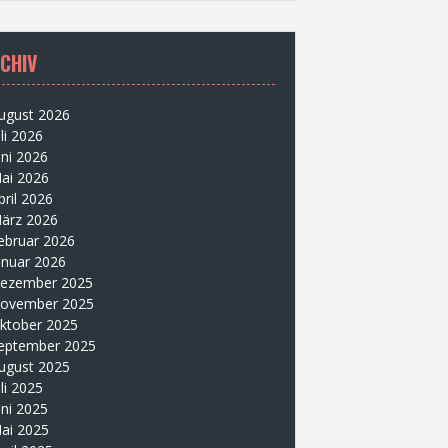
CHIV
ugust 2026
uli 2026
uni 2026
ai 2026
pril 2026
ärz 2026
ebruar 2026
anuar 2026
ezember 2025
ovember 2025
ktober 2025
eptember 2025
ugust 2025
uli 2025
uni 2025
ai 2025