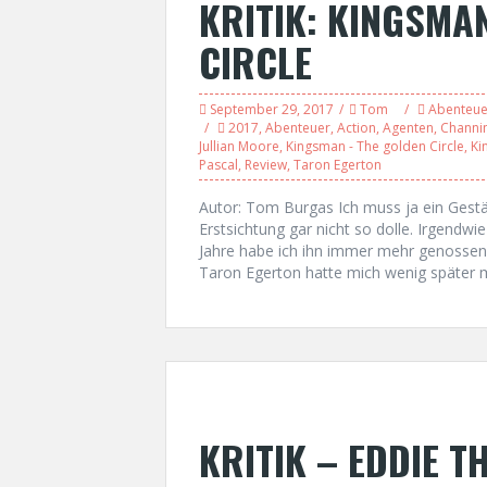
KRITIK: KINGSMA
CIRCLE
September 29, 2017
Tom
Abenteue
2017
,
Abenteuer
,
Action
,
Agenten
,
Channi
Jullian Moore
,
Kingsman - The golden Circle
,
Ki
Pascal
,
Review
,
Taron Egerton
Autor: Tom Burgas Ich muss ja ein Gest
Erstsichtung gar nicht so dolle. Irgendwie
Jahre habe ich ihn immer mehr genossen 
Taron Egerton hatte mich wenig später 
KRITIK – EDDIE T