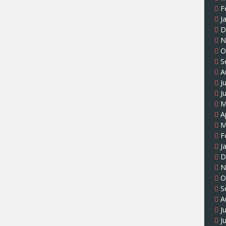
F
J
D
N
O
S
A
J
J
M
A
M
F
J
D
N
O
S
A
J
J