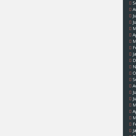
S
A
J
J
M
A
M
F
J
D
N
O
S
A
J
J
M
A
M
F
J