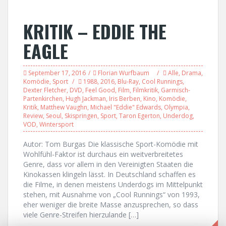
KRITIK – EDDIE THE
EAGLE
September 17, 2016
Florian Wurfbaum
Alle
,
Drama
,
Komödie
,
Sport
1988
,
2016
,
Blu-Ray
,
Cool Runnings
,
Dexter Fletcher
,
DVD
,
Feel Good
,
Film
,
Filmkritik
,
Garmisch-
Partenkirchen
,
Hugh Jackman
,
Iris Berben
,
Kino
,
Komödie
,
Kritik
,
Matthew Vaughn
,
Michael "Eddie" Edwards
,
Olympia
,
Review
,
Seoul
,
Skispringen
,
Sport
,
Taron Egerton
,
Underdog
,
VOD
,
Wintersport
Autor: Tom Burgas Die klassische Sport-Komödie mit
Wohlfühl-Faktor ist durchaus ein weitverbreitetes
Genre, dass vor allem in den Vereinigten Staaten die
Kinokassen klingeln lässt. In Deutschland schaffen es
die Filme, in denen meistens Underdogs im Mittelpunkt
stehen, mit Ausnahme von „Cool Runnings“ von 1993,
eher weniger die breite Masse anzusprechen, so dass
viele Genre-Streifen hierzulande […]