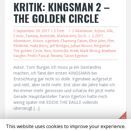
KRITIK: KINGSMAN 2 –
THE GOLDEN CIRCLE
September 29, 2017
Tom
Abenteuer
,
Action
,
Alle
,
Comic
,
Fantasy
,
Komödie
,
Martial-Arts
,
Sci-Fi
2017
,
Abenteuer
,
Action
,
Agenten
,
Channing Tatum
,
Elton John
,
Film
,
Filmkritik
,
Halle Berry
,
Jeff Bridges
,
Jullian Moore
,
Kingsman -
The golden Circle
,
Kino
,
Komödie
,
Kritik
,
Mark Strong
,
Matthew
Vaughn
,
Pedro Pascal
,
Review
,
Taron Egerton
Autor: Tom Burgas Ich muss ja ein Geständnis
machen, ich fand den ersten KINGSMAN bei
Erstsichtung gar nicht so dolle. Irgendwie aufgesetzt
und nett, aber nicht mehr. Erst über die Jahre habe ich
ihn immer mehr genossen und schätze ihn jetzt mehr.
Gerade Hauptdarsteller Taron Egerton hatte mich
wenig später mit EDDIE THE EAGLE vollends
überzeugt […]
This website uses cookies to improve your experience.