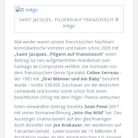
SAINT JACQUES…PILGERN AUF FRANZÖSISCH: ©
Indigo
Mal wieder waren unsere französischen Nachbarn
komödiantische Vorreiter und haben schon 2005 mit
„Saint Jacques…Pilgern auf Französisch“
einen
Beitrag zur neu aufgeflammten Wanderlust zum
Santiago de Compostela verfilmt. Die Komödie von
dem französischen Genre-Spezialist
Coline Serreau
–
der 1985 mit
„Drei Männer und ein Baby“
berühmt
wurde – lockte 538.000 Zuschauer vor die deutschen
Leinwände und konnte somit schon früh einen
beachtlichen Erfolg mit dem Pilger-Thema verbuchen.
Einen verwandten Beitrag steuerte
Sean Penn
2007
mit seiner Romanverfilmung
„Into the Wild“
bei. Das
Aussteiger-Drama basiert auf den gleichnamigen
Buch-Besteller von
Jon Krakauer
, der wiederrum auf
Tatsachen beruht. Leider konnte die 15 Millionen $
Produktion weder an den amerikanischen (US-Einspiel: