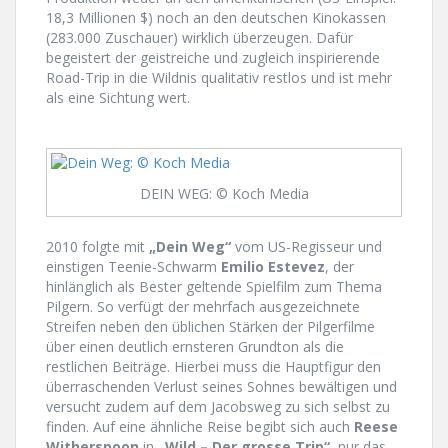
18,3 Millionen $) noch an den deutschen Kinokassen
(283.000 Zuschauer) wirklich überzeugen. Dafür
begeistert der geistreiche und zugleich inspirierende
Road-Trip in die Wildnis qualitativ restlos und ist mehr
als eine Sichtung wert.
DEIN WEG: © Koch Media
2010 folgte mit
„Dein Weg“
vom US-Regisseur und
einstigen Teenie-Schwarm
Emilio Estevez
, der
hinlänglich als Bester geltende Spielfilm zum Thema
Pilgern. So verfügt der mehrfach ausgezeichnete
Streifen neben den üblichen Stärken der Pilgerfilme
über einen deutlich ernsteren Grundton als die
restlichen Beiträge. Hierbei muss die Hauptfigur den
überraschenden Verlust seines Sohnes bewältigen und
versucht zudem auf dem Jacobsweg zu sich selbst zu
finden. Auf eine ähnliche Reise begibt sich auch
Reese
Witherspoon
in
„Wild – Der grosse Trip“
, nur das