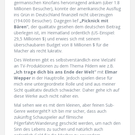
germanischen Kinofans hervorragend ankam (über 1.8
Millionen Besucher), konnte der amerikanische Ausflug
ins Grün in Deutschland finanziell nicht überzeugen
(194.000 Besucher). Dagegen lief
„Picknick mit
Bären“
, der qualitativ gesehen dem deutschen Beitrag
überlegen ist, im Heimatland ordentlich (US-Einspiel:
29,5 Millionen $) und erwies sich mit seinem
überschaubaren Budget von 8 Millionen $ für die
Macher als recht lukrativ.
Des Weiteren gibt es selbstverständlich eine Vielzahl
an TV-Produktionen zu dem Thema Pildern wie z.B.
„Ich trage dich bis ans Ende der Welt“
mit
Elmar
Wepper
in der Hauptrolle. Jedoch spielen diese für
mich eine untergeordnete Rolle und sind aus meiner
Sicht qualitativ deutlich schwächer. Daher gehe ich auf
diese Werke auch nicht näher ein.
Mal sehen wie es mit dem kleinen, aber feinen Sub-
Genre weitergeht?! Ich bin mir sicher, dass auch
zukünftig Schauspieler auf filmische
Pilgerfahrt/Wanderung geschickt werden, um nach den
Sinn des Lebens zu suchen und natürlich auch