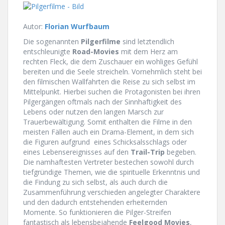
Autor:
Florian Wurfbaum
Die sogenannten
Pilgerfilme
sind letztendlich
entschleunigte
Road-Movies
mit dem Herz am
rechten Fleck, die dem Zuschauer ein wohliges Gefühl
bereiten und die Seele streicheln. Vornehmlich steht bei
den filmischen Wallfahrten die Reise zu sich selbst im
Mittelpunkt. Hierbei suchen die Protagonisten bei ihren
Pilgergängen oftmals nach der Sinnhaftigkeit des
Lebens oder nutzen den langen Marsch zur
Trauerbewältigung. Somit enthalten die Filme in den
meisten Fällen auch ein Drama-Element, in dem sich
die Figuren aufgrund eines Schicksalsschlags oder
eines Lebensereignisses auf den
Trail-Trip
begeben.
Die namhaftesten Vertreter bestechen sowohl durch
tiefgründige Themen, wie die spirituelle Erkenntnis und
die Findung zu sich selbst, als auch durch die
Zusammenführung verschieden angelegter Charaktere
und den dadurch entstehenden erheiternden
Momente. So funktionieren die Pilger-Streifen
fantastisch als lebensbejahende
Feelgood Movies
,