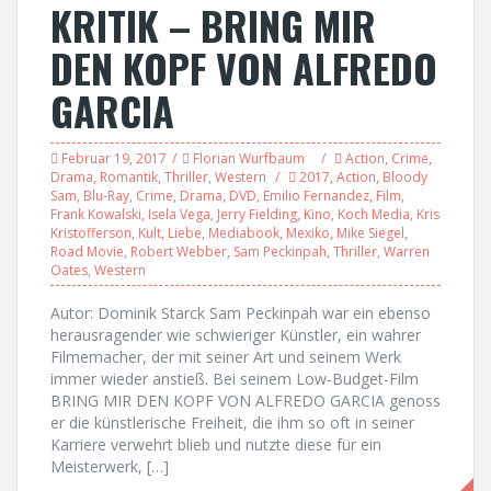
KRITIK – BRING MIR
DEN KOPF VON ALFREDO
GARCIA
Februar 19, 2017
Florian Wurfbaum
Action
,
Crime
,
Drama
,
Romantik
,
Thriller
,
Western
2017
,
Action
,
Bloody
Sam
,
Blu-Ray
,
Crime
,
Drama
,
DVD
,
Emilio Fernandez
,
Film
,
Frank Kowalski
,
Isela Vega
,
Jerry Fielding
,
Kino
,
Koch Media
,
Kris
Kristofferson
,
Kult
,
Liebe
,
Mediabook
,
Mexiko
,
Mike Siegel
,
Road Movie
,
Robert Webber
,
Sam Peckinpah
,
Thriller
,
Warren
Oates
,
Western
Autor: Dominik Starck Sam Peckinpah war ein ebenso
herausragender wie schwieriger Künstler, ein wahrer
Filmemacher, der mit seiner Art und seinem Werk
immer wieder anstieß. Bei seinem Low-Budget-Film
BRING MIR DEN KOPF VON ALFREDO GARCIA genoss
er die künstlerische Freiheit, die ihm so oft in seiner
Karriere verwehrt blieb und nutzte diese für ein
Meisterwerk, […]