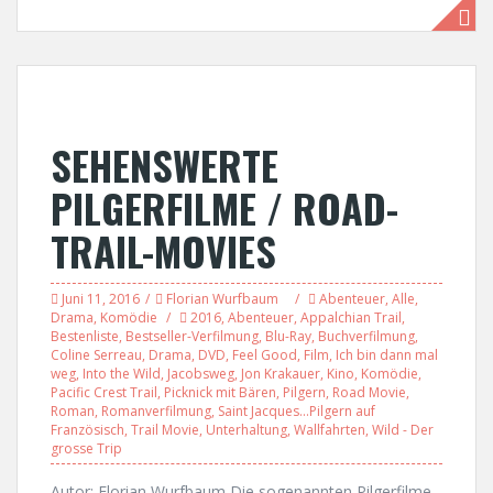
SEHENSWERTE
PILGERFILME / ROAD-
TRAIL-MOVIES
Juni 11, 2016
Florian Wurfbaum
Abenteuer
,
Alle
,
Drama
,
Komödie
2016
,
Abenteuer
,
Appalchian Trail
,
Bestenliste
,
Bestseller-Verfilmung
,
Blu-Ray
,
Buchverfilmung
,
Coline Serreau
,
Drama
,
DVD
,
Feel Good
,
Film
,
Ich bin dann mal
weg
,
Into the Wild
,
Jacobsweg
,
Jon Krakauer
,
Kino
,
Komödie
,
Pacific Crest Trail
,
Picknick mit Bären
,
Pilgern
,
Road Movie
,
Roman
,
Romanverfilmung
,
Saint Jacques...Pilgern auf
Französisch
,
Trail Movie
,
Unterhaltung
,
Wallfahrten
,
Wild - Der
grosse Trip
Autor: Florian Wurfbaum Die sogenannten Pilgerfilme