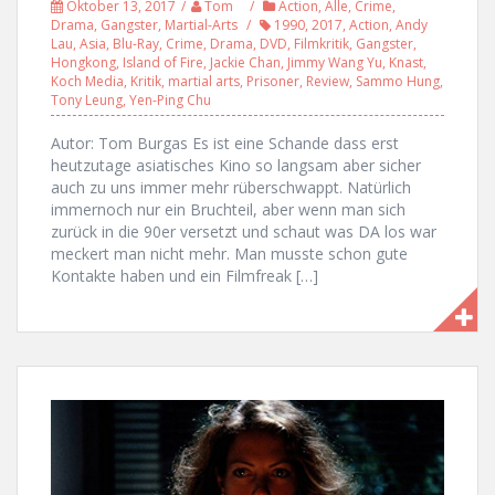
Oktober 13, 2017
Tom
Action
,
Alle
,
Crime
,
Drama
,
Gangster
,
Martial-Arts
1990
,
2017
,
Action
,
Andy
Lau
,
Asia
,
Blu-Ray
,
Crime
,
Drama
,
DVD
,
Filmkritik
,
Gangster
,
Hongkong
,
Island of Fire
,
Jackie Chan
,
Jimmy Wang Yu
,
Knast
,
Koch Media
,
Kritik
,
martial arts
,
Prisoner
,
Review
,
Sammo Hung
,
Tony Leung
,
Yen-Ping Chu
Autor: Tom Burgas Es ist eine Schande dass erst
heutzutage asiatisches Kino so langsam aber sicher
auch zu uns immer mehr rüberschwappt. Natürlich
immernoch nur ein Bruchteil, aber wenn man sich
zurück in die 90er versetzt und schaut was DA los war
meckert man nicht mehr. Man musste schon gute
Kontakte haben und ein Filmfreak […]