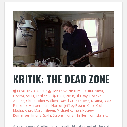
KRITIK: THE DEAD ZONE
Februar 20, 2018
Florian Wurfbaum
Drama
,
Horror
,
Sci-Fi
,
Thriller
1983
,
2018
,
Blu-Ray
,
Brooke
Adams
,
Christopher Walken
,
David Cronenberg
,
Drama
,
DVD
,
Filmkritik
,
Herbert Lom
,
Horror
,
Jeffrey Boam
,
Kino
,
Koch
Media
,
Kritik
,
Martin Sheen
,
Michael Kamen
,
Review
,
Romanverfilmung
,
Sci-Fi
,
Stephen King
,
Thriller
,
Tom Skerritt
Autor: Kevin Zindler Zum Inhalt: Nichts deutet darauf