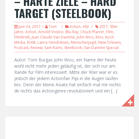
– HARTE ZIELE – HARD
TARGET (STEELBOOK)
Juni 24, 2017
Tom
Action
,
Alle
2017
,
90er
Jahre
,
Action
,
Arnold Vosloo
,
Blu-Ray
,
Chuck Pfarrer
,
Film
,
Filmkritik
,
Jean Claude Van Damme
,
John Woo
,
Kino
,
Koch
Media
,
Kritik
,
Lance Hendriksen
,
Menschenjagd
,
New Orleans
,
Podcast
,
Review
,
Sam Raimi
,
Steelbook
,
Van Damme Special
Autor: Tom Burgas John Woo, ein Name der heute
wohl nicht mehr jeden geläufig ist, der sich nur am
Rande für Film interessiert. Mitte der 90er war er es
jedoch der jedem Actionfan Pipi in die Augen laufen
lies. Denn der kleine Asiate hat einfach mal mir nichts
dir nichts das Actiongenre revolutioniert und ein […]