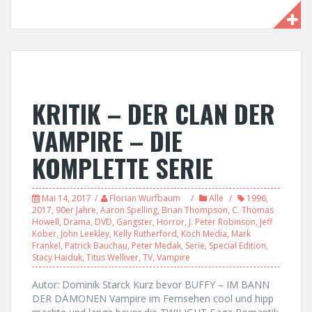
KRITIK – DER CLAN DER
VAMPIRE – DIE
KOMPLETTE SERIE
Mai 14, 2017
Florian Wurfbaum
Alle
1996
,
2017
,
90er Jahre
,
Aaron Spelling
,
Brian Thompson
,
C. Thomas
Howell
,
Drama
,
DVD
,
Gangster
,
Horror
,
J. Peter Robinson
,
Jeff
Kober
,
John Leekley
,
Kelly Rutherford
,
Koch Media
,
Mark
Frankel
,
Patrick Bauchau
,
Peter Medak
,
Serie
,
Special Edition
,
Stacy Haiduk
,
Titus Welliver
,
TV
,
Vampire
Autor: Dominik Starck Kurz bevor BUFFY – IM BANN
DER DÄMONEN Vampire im Fernsehen cool und hipp