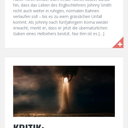
hin, dass das Leben des Englischlehrers Johnny Smith
nicht auch weiter in ruhigen, normalen Bahnen
verlaufen soll – bis es zu eiem grässlichen Unfall
kommt. Als Johnny nach fünfjährigem Koma wieder
erwacht, merkt er, dass er jetzt die übernatürlichen
Gaben eines Hellsehers besitzt. Nur ihm ist es […]