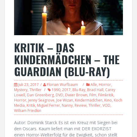
KRITIK – DAS
KINDERMÄDCHEN – THE
GUARDIAN (BLU-RAY)
Juli 23, 2017
Florian Wurfbaum
Alle
,
Horror
,
Mystery
,
Thriller
1990
,
2017
,
Blu-Ray
,
Brad Hall
,
Carey
Lowell
,
Dan Greenberg
,
DVD
,
Dwier Brown
,
Film
,
Filmkritik
,
Horror
,
Jenny Seagrove
,
Joe Wizan
,
Kindermädchen
,
Kino
,
Koch
Media
,
Kritik
,
Miguel Ferrer
,
Nanny
,
Review
,
Thriller
,
VOD
,
William Friedkin
Autor: Dominik Starck Es ist ein Kreuz mit Siegen bei
den Oscars. Kaum liefert man mit DER EXORZIST
einen Horror-Welterfolg für die Ewigkeit, schon stellt