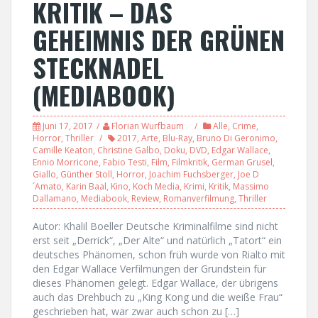
KRITIK – DAS
GEHEIMNIS DER GRÜNEN
STECKNADEL
(MEDIABOOK)
Juni 17, 2017
Florian Wurfbaum
Alle
,
Crime
,
Horror
,
Thriller
2017
,
Arte
,
Blu-Ray
,
Bruno Di Geronimo
,
Camille Keaton
,
Christine Galbo
,
Doku
,
DVD
,
Edgar Wallace
,
Ennio Morricone
,
Fabio Testi
,
Film
,
Filmkritik
,
German Grusel
,
Giallo
,
Günther Stoll
,
Horror
,
Joachim Fuchsberger
,
Joe D
´Amato
,
Karin Baal
,
Kino
,
Koch Media
,
Krimi
,
Kritik
,
Massimo
Dallamano
,
Mediabook
,
Review
,
Romanverfilmung
,
Thriller
Autor: Khalil Boeller Deutsche Kriminalfilme sind nicht
erst seit „Derrick“, „Der Alte“ und natürlich „Tatort“ ein
deutsches Phänomen, schon früh wurde von Rialto mit
den Edgar Wallace Verfilmungen der Grundstein für
dieses Phänomen gelegt. Edgar Wallace, der übrigens
auch das Drehbuch zu „King Kong und die weiße Frau“
geschrieben hat, war zwar auch schon zu […]