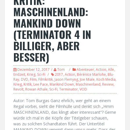
KRITIK:
MASCHINENLAND:
MANKIND DOWN
(TERMINATOR 4 IN
BILLIGER, ABER
BESSER)
Dezember 12, 2017
Tom
Abenteuer
,
Action
,
Alle
,
Endzeit
,
Krieg
,
Sci-Fi
2017
,
Action
,
Bérénice Marlohe
,
Blu-
Ray
,
DVD
,
Film
,
Filmkritik
,
Jason Flemyng
,
Joe Miale
,
Koch Media
,
Krieg
,
Kritik
,
Lee Pace
,
Mankind Down
,
Maschinenland
,
Review
,
Revolt
,
Rowan Athale
,
Sci-Fi
,
Terminator
,
VOD
Autor: Tom Burgas Ganz ehrlich, wer geht an einem
Regal vorbei, sieht die Filmhülle und denkt sich „Hmm
MASCHINENLAND, das klingt aber interessant“? Gerne
würde ich mal in die Köpfe der Titelgeber schauen,
was zu solchen Schandtaten führt. Der Untertitel
MANKIND DOWN verwirrt dann umso mehr. Dass der