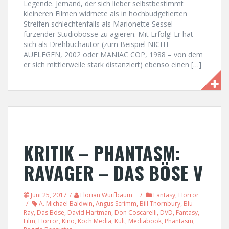
Legende. Jemand, der sich lieber selbstbestimmt
kleineren Filmen widmete als in hochbudgetierten
Streifen schlechtenfalls als Marionette Sessel
furzender Studiobosse zu agieren. Mit Erfolg! Er hat
sich als Drehbuchautor (zum Beispiel NICHT
AUFLEGEN, 2002 oder MANIAC COP, 1988 – von dem
er sich mittlerweile stark distanziert) ebenso einen […]
KRITIK – PHANTASM:
RAVAGER – DAS BÖSE V
Juni 25, 2017
Florian Wurfbaum
Fantasy
,
Horror
A. Michael Baldwin
,
Angus Scrimm
,
Bill Thornbury
,
Blu-
Ray
,
Das Böse
,
David Hartman
,
Don Coscarelli
,
DVD
,
Fantasy
,
Film
,
Horror
,
Kino
,
Koch Media
,
Kult
,
Mediabook
,
Phantasm
,