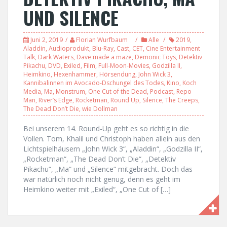
UND SILENCE
Juni 2, 2019
Florian Wurfbaum
Alle
2019
,
Aladdin
,
Audioprodukt
,
Blu-Ray
,
Cast
,
CET
,
Cine Entertainment
Talk
,
Dark Waters
,
Dave made a maze
,
Demonic Toys
,
Detektiv
Pikachu
,
DVD
,
Exiled
,
Film
,
Full-Moon-Movies
,
Godzilla II
,
Heimkino
,
Hexenhammer
,
Hörsendung
,
John Wick 3
,
Kannibalinnen im Avocado-Dschungel des Todes
,
Kino
,
Koch
Media
,
Ma
,
Monstrum
,
One Cut of the Dead
,
Podcast
,
Repo
Man
,
River’s Edge
,
Rocketman
,
Round Up
,
Silence
,
The Creeps
,
The Dead Don’t Die
,
wie Dollman
Bei unserem 14. Round-Up geht es so richtig in die
Vollen. Tom, Khalil und Christoph haben allein aus den
Lichtspielhäusern „John Wick 3“, „Aladdin“, „Godzilla II“,
„Rocketman“, „The Dead Don’t Die“, „Detektiv
Pikachu“, „Ma“ und „Silence“ mitgebracht. Doch das
war natürlich noch nicht genug, denn es geht im
Heimkino weiter mit „Exiled“, „One Cut of […]