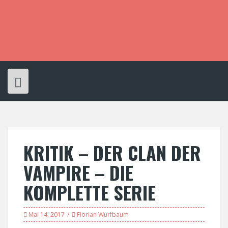
S
k
i
p
t
o
c
o
n
t
e
n
t
KRITIK – DER CLAN DER
VAMPIRE – DIE
KOMPLETTE SERIE
Mai 14, 2017
Florian Wurfbaum