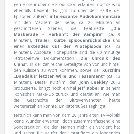
gerne mehr über die Produktion erfahren möchte wird
ebenfalls bedient. Es gibt zu über der Hälfte der
Episoden äußerst
interessante Audiokommentare
mit den Machern der Serie, ca. 26 Minuten an
geschnittenen Szenen, die Featurette
„Die
Maskerade – Herkunft der Vampire“
(ca. 9
Minuten),
Trailer
,
kurze Episodenrückblicke
und
einen
Extended Cut der Pilotepisode
(ca. 83
Minuten). Absolute Höhepunkte sind die 60-minütige
retrospektive Dokumentation
„Die Chronik des
Clans“
, in der zahlreiche Beteiligte von vor und hinter
den Kulissen zu Wort kommen, sowie der
Kurzfilm
„Daedalus‘ letzter Wille und Testament“
(ca. 13
Minuten). Dieser Kurzfilm, den
John Leekley
2013
produzierte, bringt noch einmal
Jeff Kober
in seinem
ikonischen Make-Up zurück und deutet an, wie man
die Geschichte der Blutsverwandten heute
weitererzählen könnte. Ein bittersüßes Highlight.
Natürlich kann man von dem 20 Jahre alten TV-Vollbild
keine Wunder erwarten, doch zusammenfassend eine
Sonderedition, die den Namen mehr als verdient hat
und selbst für Käufer der Erstauflage ein lohnendes