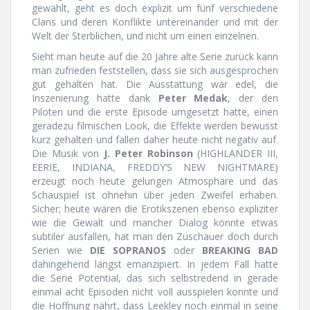
gewählt, geht es doch explizit um fünf verschiedene
Clans und deren Konflikte untereinander und mit der
Welt der Sterblichen, und nicht um einen einzelnen.
Sieht man heute auf die 20 Jahre alte Serie zurück kann
man zufrieden feststellen, dass sie sich ausgesprochen
gut gehalten hat. Die Ausstattung war edel, die
Inszenierung hatte dank
Peter Medak
, der den
Piloten und die erste Episode umgesetzt hatte, einen
geradezu filmischen Look, die Effekte werden bewusst
kurz gehalten und fallen daher heute nicht negativ auf.
Die Musik von
J. Peter Robinson
(HIGHLANDER III,
EERIE, INDIANA, FREDDY’S NEW NIGHTMARE)
erzeugt noch heute gelungen Atmosphäre und das
Schauspiel ist ohnehin über jeden Zweifel erhaben.
Sicher; heute wären die Erotikszenen ebenso expliziter
wie die Gewalt und mancher Dialog könnte etwas
subtiler ausfallen, hat man den Zuschauer doch durch
Serien wie
DIE SOPRANOS
oder
BREAKING BAD
dahingehend längst emanzipiert. In jedem Fall hatte
die Serie Potential, das sich selbstredend in gerade
einmal acht Episoden nicht voll ausspielen konnte und
die Hoffnung nährt, dass Leekley noch einmal in seine