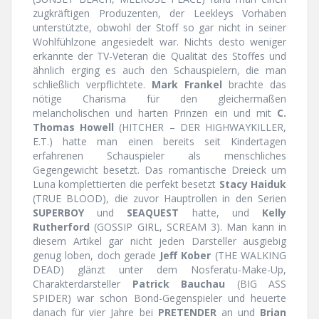
zugkräftigen Produzenten, der Leekleys Vorhaben
unterstützte, obwohl der Stoff so gar nicht in seiner
Wohlfühlzone angesiedelt war. Nichts desto weniger
erkannte der TV-Veteran die Qualität des Stoffes und
ähnlich erging es auch den Schauspielern, die man
schließlich verpflichtete.
Mark Frankel
brachte das
nötige Charisma für den gleichermaßen
melancholischen und harten Prinzen ein und mit
C.
Thomas Howell
(HITCHER – DER HIGHWAYKILLER,
E.T.) hatte man einen bereits seit Kindertagen
erfahrenen Schauspieler als menschliches
Gegengewicht besetzt. Das romantische Dreieck um
Luna komplettierten die perfekt besetzt
Stacy Haiduk
(TRUE BLOOD), die zuvor Hauptrollen in den Serien
SUPERBOY
und
SEAQUEST
hatte, und
Kelly
Rutherford
(GOSSIP GIRL, SCREAM 3). Man kann in
diesem Artikel gar nicht jeden Darsteller ausgiebig
genug loben, doch gerade
Jeff Kober
(THE WALKING
DEAD) glänzt unter dem Nosferatu-Make-Up,
Charakterdarsteller
Patrick Bauchau
(BIG ASS
SPIDER) war schon Bond-Gegenspieler und heuerte
danach für vier Jahre bei
PRETENDER
an und
Brian