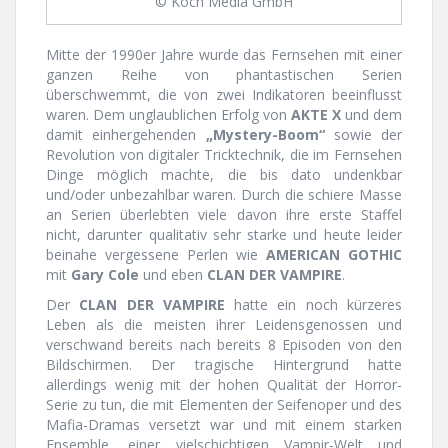
© Koch Media GmbH
Mitte der 1990er Jahre wurde das Fernsehen mit einer
ganzen Reihe von phantastischen Serien
überschwemmt, die von zwei Indikatoren beeinflusst
waren. Dem unglaublichen Erfolg von
AKTE X
und dem
damit einhergehenden
„Mystery-Boom“
sowie der
Revolution von digitaler Tricktechnik, die im Fernsehen
Dinge möglich machte, die bis dato undenkbar
und/oder unbezahlbar waren. Durch die schiere Masse
an Serien überlebten viele davon ihre erste Staffel
nicht, darunter qualitativ sehr starke und heute leider
beinahe vergessene Perlen wie
AMERICAN GOTHIC
mit
Gary Cole
und eben
CLAN DER VAMPIRE
.
Der
CLAN DER VAMPIRE
hatte ein noch kürzeres
Leben als die meisten ihrer Leidensgenossen und
verschwand bereits nach bereits 8 Episoden von den
Bildschirmen. Der tragische Hintergrund hatte
allerdings wenig mit der hohen Qualität der Horror-
Serie zu tun, die mit Elementen der Seifenoper und des
Mafia-Dramas versetzt war und mit einem starken
Ensemble, einer vielschichtigen Vampir-Welt und