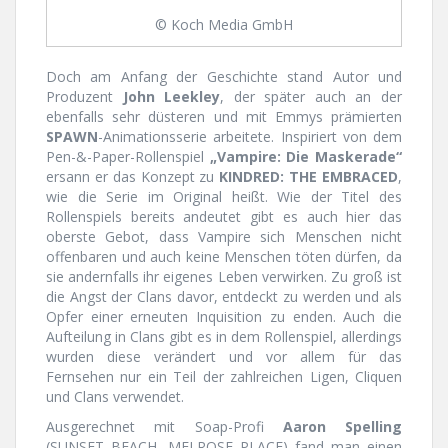
© Koch Media GmbH
Doch am Anfang der Geschichte stand Autor und
Produzent
John Leekley
, der später auch an der
ebenfalls sehr düsteren und mit Emmys prämierten
SPAWN
-Animationsserie arbeitete. Inspiriert von dem
Pen-&-Paper-Rollenspiel
„Vampire: Die Maskerade“
ersann er das Konzept zu
KINDRED: THE EMBRACED
,
wie die Serie im Original heißt. Wie der Titel des
Rollenspiels bereits andeutet gibt es auch hier das
oberste Gebot, dass Vampire sich Menschen nicht
offenbaren und auch keine Menschen töten dürfen, da
sie andernfalls ihr eigenes Leben verwirken. Zu groß ist
die Angst der Clans davor, entdeckt zu werden und als
Opfer einer erneuten Inquisition zu enden. Auch die
Aufteilung in Clans gibt es in dem Rollenspiel, allerdings
wurden diese verändert und vor allem für das
Fernsehen nur ein Teil der zahlreichen Ligen, Cliquen
und Clans verwendet.
Ausgerechnet mit Soap-Profi
Aaron Spelling
(SUNSET BEACH, MELROSE PLACE) fand man einen