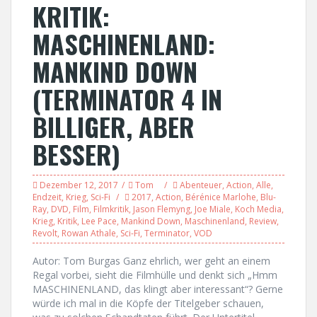
KRITIK:
MASCHINENLAND:
MANKIND DOWN
(TERMINATOR 4 IN
BILLIGER, ABER
BESSER)
Dezember 12, 2017
Tom
Abenteuer
,
Action
,
Alle
,
Endzeit
,
Krieg
,
Sci-Fi
2017
,
Action
,
Bérénice Marlohe
,
Blu-
Ray
,
DVD
,
Film
,
Filmkritik
,
Jason Flemyng
,
Joe Miale
,
Koch Media
,
Krieg
,
Kritik
,
Lee Pace
,
Mankind Down
,
Maschinenland
,
Review
,
Revolt
,
Rowan Athale
,
Sci-Fi
,
Terminator
,
VOD
Autor: Tom Burgas Ganz ehrlich, wer geht an einem
Regal vorbei, sieht die Filmhülle und denkt sich „Hmm
MASCHINENLAND, das klingt aber interessant“? Gerne
würde ich mal in die Köpfe der Titelgeber schauen,