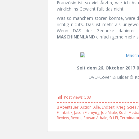
Französin ist so viel Ärztin, wie ich A
wirklich ins Gewicht fällt das nicht.
Was so manchem stören könnte, wäre der
richtig nichts. Das ist mehr als ungewöh
Wenn DAS der Gedanke dahinter w
MASCHINENLAND
einfach gerne mehr s
Seit dem 26. Oktober 2017 ü
DVD-Cover & Bilder © Ko
Post Views:
503
Abenteuer
,
Action
,
Alle
,
Endzeit
,
Krieg
,
Sci-Fi
Filmkritik
,
Jason Flemyng
,
Joe Miale
,
Koch Medi
Review
,
Revolt
,
Rowan Athale
,
Sci-Fi
,
Terminato