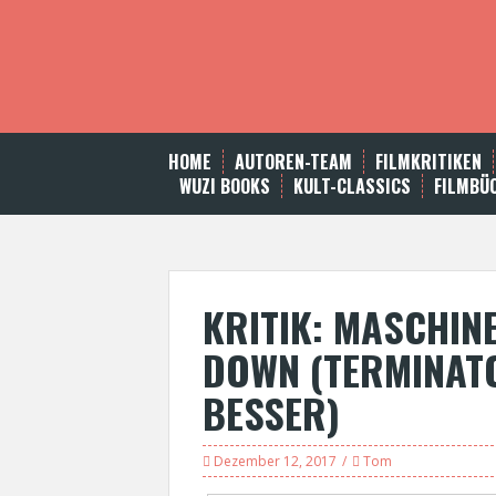
S
k
i
p
t
o
c
HOME
AUTOREN-TEAM
FILMKRITIKEN
o
WUZI BOOKS
KULT-CLASSICS
FILMBÜ
n
t
e
n
t
KRITIK: MASCHIN
DOWN (TERMINATO
BESSER)
Dezember 12, 2017
Tom