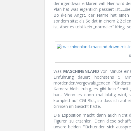
der irgendwas erklären will. Hier wird d
Plan hat was eigentlich passiert ist…..d
Bo (keine Angst, der Name hat einen s
sondern sitzt als Soldat in einem 2 Ze
ist. Aber es tobt kein „normaler“ Krieg, 
Was
MASCHINENLAND
von Minute eins 
Einführung dauert höchstens 5 Min
mordenden/vergewaltigenden Plündere
Kamera bleibt ruhig, es gibt kein Schnittg
hart. Wenn es dann mal blutig wird, v
komplett auf CGI-Blut, so dass ich auf 
Grinsen im Gesicht hatte.
Die Exposition macht dann auch nicht d
Figuren zu erzählen. Denn diese schaff
unsere beiden Flüchtenden sich ausspr