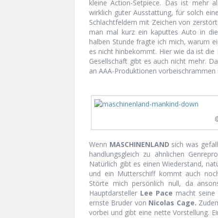
kleine Action-Setpiece. Das ist mehr
wirklich guter Ausstattung, für solch e
Schlachtfeldern mit Zeichen von zerstörte
man mal kurz ein kaputtes Auto in di
halben Stunde fragte ich mich, warum e
es nicht hinbekommt. Hier wie da ist die
Gesellschaft gibt es auch nicht mehr. D
an AAA-Produktionen vorbeischrammen i
Wenn
MASCHINENLAND
sich was gefal
handlungsgleich zu ähnlichen Genrepro
Natürlich gibt es einen Wiederstand, nat
und ein Mutterschiff kommt auch noch
Störte mich persönlich null, da anson
Hauptdarsteller
Lee Pace
macht seine S
ernste Bruder von
Nicolas Cage.
Zudem
vorbei und gibt eine nette Vorstellung. E