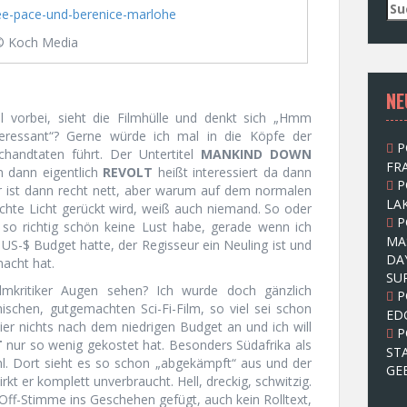
S
u
c
© Koch Media
h
e
NE
n
n
 vorbei, sieht die Filmhülle und denkt sich „Hmm
a
nteressant“? Gerne würde ich mal in die Köpfe der
P
c
handtaten führt. Der Untertitel
MANKIND DOWN
FRA
h
m dann eigentlich
REVOLT
heißt interessiert da dann
P
:
r ist dann recht nett, aber warum auf dem normalen
LAK
echte Licht gerückt wird, weiß auch niemand. So oder
P
 so richtig schön keine Lust habe, gerade wenn ich
MA
US-$ Budget hatte, der Regisseur ein Neuling ist und
DA
macht hat.
SU
mkritiker Augen sehen? Ich wurde doch gänzlich
P
schen, gutgemachten Sci-Fi-Film, so viel sei schon
ED
ier nichts nach dem niedrigen Budget an und ich will
P
T
nur so wenig gekostet hat. Besonders Südafrika als
ST
l. Dort sieht es so schon „abgekämpft“ aus und der
GE
irkt er komplett unverbraucht. Hell, dreckig, schwitzig.
 Off-Stimme ins Geschehen gefügt, auch kein Rolltext,