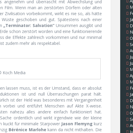
A
 als angenehm und überrascht mit Abwechslung und
M
inen Film. Wenn man an zerstörten Dörfern oder alten
F
r Zivilisation vorbeikommt, wirkt es nie so, als hätte
e Wüste geschoben und gut. Spätestens nach einer
J
in
„Terminator: Salvation“
Unsummen ausgibt und
D
 Erde schon zerstört worden und eine funktionierende
N
ass die Effekte zahlreich vorkommen und nur minimal
O
st zudem mehr als respektabel.
S
A
J
J
M
© Koch Media
A
M
F
len lassen muss, ist es der Umstand, dass er absolut
duktionen ist und null Überraschungen parat hält.
J
ürlich ist der Held was besonderes mit Vergangenheit
D
 vorbei und entführt Menschen auf Akte X-weise.
N
sten nahezu alles andere einfach funktioniert hat.
O
ache ordentlich und wirkt irgendwie wie der kleine
S
 kuckt für minimale Starpower
Jason Flemyng
kurz
A
inzig
Bérénice Marlohe
kann da nicht mithalten. Die
J