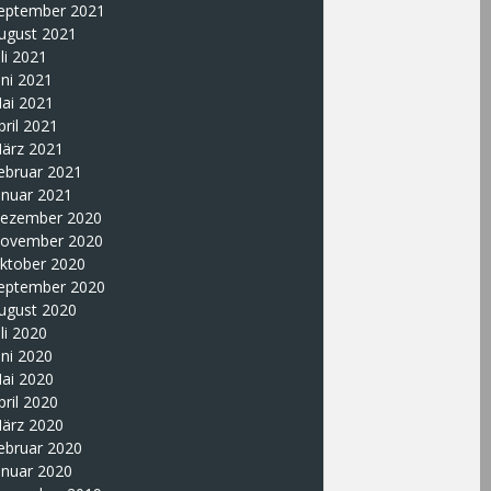
eptember 2021
ugust 2021
uli 2021
uni 2021
ai 2021
pril 2021
ärz 2021
ebruar 2021
anuar 2021
ezember 2020
ovember 2020
ktober 2020
eptember 2020
ugust 2020
uli 2020
uni 2020
ai 2020
pril 2020
ärz 2020
ebruar 2020
anuar 2020