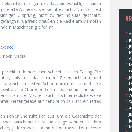
er bekannte Trick genutzt, dass die Hauptfigur keinen
ie gute alte Amnesie, wer kennt es nicht. Nur hat Held
innigen Ursprung) nicht zu tief ins Glas geschaut,
AR
llengefängnis, während draußen die Kacke am Dampfen
sondern Maschinen greifen an.
A
J
J
M
© Koch Media
A
M
F
perfekt zu beherrschen scheint, ist sein Pacing. Die
J
uten, bis es dank einer Zellennachbarin und
D
rn sogleich zu ersten Actionmomenten kommt. Die
ewitter, die Choreografie fällt positiv auf und sie ist
N
erzichten die Macher auch noch erfreulicherweise
O
einmal kerzengerade auf der Couch saß und ein fettes
S
A
J
en Fehler und ruht sich aus, um die Geschichte der
J
t zwar zwischendurch kleine ruhige Minuten, in dem
M
echen, jedoch wartet dann schon meist das nächste