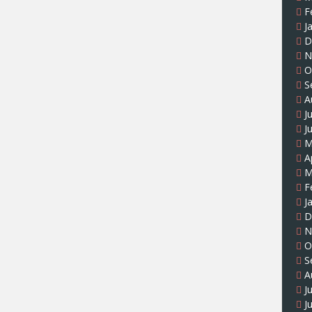
F
J
D
N
O
S
A
J
J
M
A
M
F
J
D
N
O
S
A
J
J