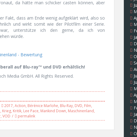
stronaut, da hätte man schicker casten können, aber
J
M
A
 Fakt, dass am Ende wenig aufgeklärt wird, also so
nlich und wirkt somit wie der Pilotfilm einer Serie.
M
ar, unterstütze ich den gerne, da ich von
F
ehen würde.
J
D
N
O
S
berall auf Blu-ray™ und DVD erhältlich!
A
J
ch Media GmbH. All Rights Reserved.
J
M
A
M
2017
,
Action
,
Bérénice Marlohe
,
Blu-Ray
,
DVD
,
Film
,
F
a
,
Krieg
,
Kritik
,
Lee Pace
,
Mankind Down
,
Maschinenland
,
J
r
,
VOD
permalink
D
N
O