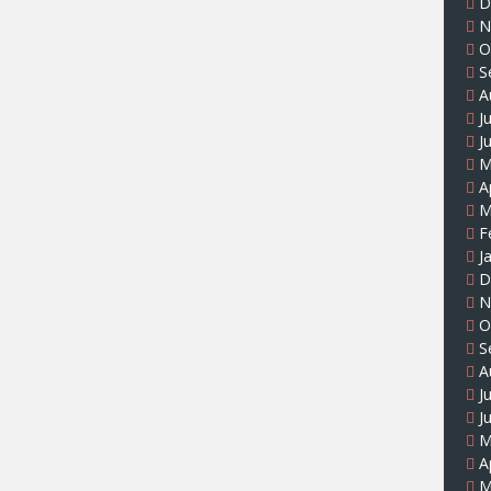
D
N
O
S
A
J
J
M
A
M
F
J
D
N
O
S
A
J
J
M
A
M