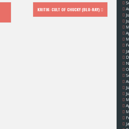
S
A
KRITIK: CULT OF CHUCKY (BLU-RAY)
J
J
M
A
M
F
J
D
N
O
S
A
J
J
M
A
M
F
J