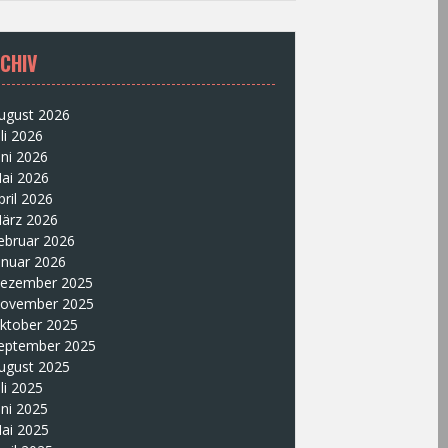
CHIV
ugust 2026
uli 2026
uni 2026
ai 2026
pril 2026
ärz 2026
ebruar 2026
anuar 2026
ezember 2025
ovember 2025
ktober 2025
eptember 2025
ugust 2025
uli 2025
uni 2025
ai 2025