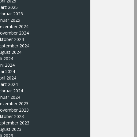
pril 2025
ärz 2025
ebruar 2025
anuar 2025
ezember 2024
ovember 2024
ktober 2024
eptember 2024
ugust 2024
uli 2024
uni 2024
ai 2024
pril 2024
ärz 2024
ebruar 2024
anuar 2024
ezember 2023
ovember 2023
ktober 2023
eptember 2023
ugust 2023
uli 2023