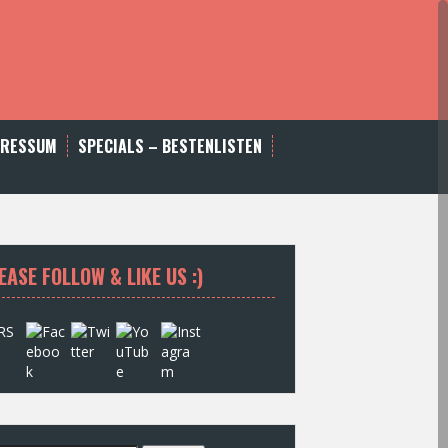
PRESSUM
SPECIALS – BESTENLISTEN
EASE FOLLOW & LIKE US :)