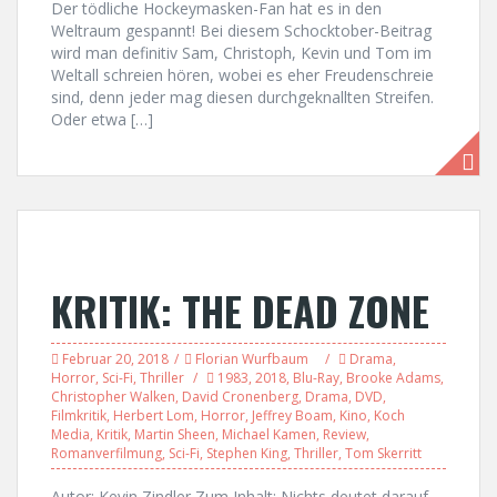
Der tödliche Hockeymasken-Fan hat es in den
Weltraum gespannt! Bei diesem Schocktober-Beitrag
wird man definitiv Sam, Christoph, Kevin und Tom im
Weltall schreien hören, wobei es eher Freudenschreie
sind, denn jeder mag diesen durchgeknallten Streifen.
Oder etwa […]
KRITIK: THE DEAD ZONE
Februar 20, 2018
Florian Wurfbaum
Drama
,
Horror
,
Sci-Fi
,
Thriller
1983
,
2018
,
Blu-Ray
,
Brooke Adams
,
Christopher Walken
,
David Cronenberg
,
Drama
,
DVD
,
Filmkritik
,
Herbert Lom
,
Horror
,
Jeffrey Boam
,
Kino
,
Koch
Media
,
Kritik
,
Martin Sheen
,
Michael Kamen
,
Review
,
Romanverfilmung
,
Sci-Fi
,
Stephen King
,
Thriller
,
Tom Skerritt
Autor: Kevin Zindler Zum Inhalt: Nichts deutet darauf