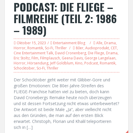
PODCAST: DIE FLIEGE –
FILMREIHE (TEIL 2: 1986
– 1989)
Oktober 15, 2023
Entertainment Blog
Alle
,
Drama
,
Horror
,
Romantik
,
Sci-Fi
,
Thriller
80er
,
Audioprodukt
,
CET
,
Cine Entertainment Talk
,
David Cronenberg
,
Die Fliege
,
Drama
,
Eric Stoltz
,
Film
,
Filmplausch
,
Geena Davis
,
George Langelaan
,
Horror
,
Hörsendung
,
Jeff Goldblum
,
Kino
,
Podcast
,
Romantik
,
Schocktober
,
Sci-Fi
,
Thriller
Der Schocktober geht weiter mit Glibber-Gore und
großen Emotionen: Die 80er-Jahre-Streifen des
FLIEGE-Franchise hatten viel zu bieten, doch kann
David Cronebergs Remake heute noch überzeugen
und ist dessen Fortsetzung nicht etwas unterbewertet?
Die Antwort ist beide Male „Ja“, aber vielleicht nicht
aus den Gründen, die man auf den ersten Blick
erwartet. Christoph, Florian und Khalil teleportieren
sich in […]