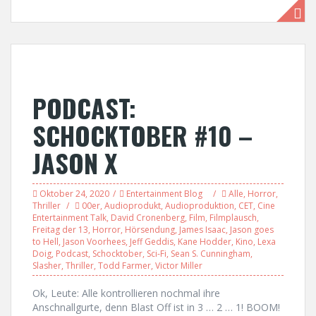
PODCAST:
SCHOCKTOBER #10 –
JASON X
Oktober 24, 2020
Entertainment Blog
Alle
,
Horror
,
Thriller
00er
,
Audioprodukt
,
Audioproduktion
,
CET
,
Cine
Entertainment Talk
,
David Cronenberg
,
Film
,
Filmplausch
,
Freitag der 13
,
Horror
,
Hörsendung
,
James Isaac
,
Jason goes
to Hell
,
Jason Voorhees
,
Jeff Geddis
,
Kane Hodder
,
Kino
,
Lexa
Doig
,
Podcast
,
Schocktober
,
Sci-Fi
,
Sean S. Cunningham
,
Slasher
,
Thriller
,
Todd Farmer
,
Victor Miller
Ok, Leute: Alle kontrollieren nochmal ihre
Anschnallgurte, denn Blast Off ist in 3 … 2 … 1! BOOM!