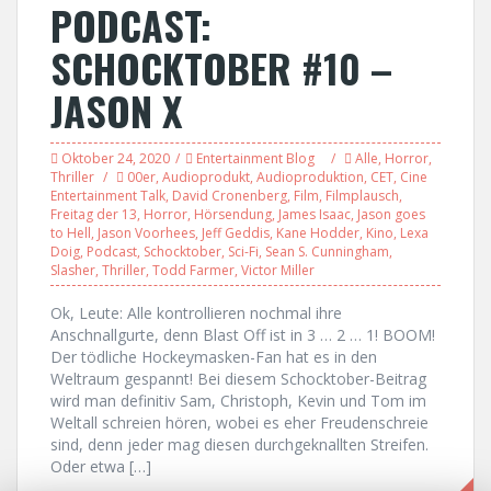
PODCAST:
SCHOCKTOBER #10 –
JASON X
Oktober 24, 2020
Entertainment Blog
Alle
,
Horror
,
Thriller
00er
,
Audioprodukt
,
Audioproduktion
,
CET
,
Cine
Entertainment Talk
,
David Cronenberg
,
Film
,
Filmplausch
,
Freitag der 13
,
Horror
,
Hörsendung
,
James Isaac
,
Jason goes
to Hell
,
Jason Voorhees
,
Jeff Geddis
,
Kane Hodder
,
Kino
,
Lexa
Doig
,
Podcast
,
Schocktober
,
Sci-Fi
,
Sean S. Cunningham
,
Slasher
,
Thriller
,
Todd Farmer
,
Victor Miller
Ok, Leute: Alle kontrollieren nochmal ihre
Anschnallgurte, denn Blast Off ist in 3 … 2 … 1! BOOM!
Der tödliche Hockeymasken-Fan hat es in den
Weltraum gespannt! Bei diesem Schocktober-Beitrag
wird man definitiv Sam, Christoph, Kevin und Tom im
Weltall schreien hören, wobei es eher Freudenschreie
sind, denn jeder mag diesen durchgeknallten Streifen.
Oder etwa […]