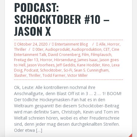
PODCAST:
SCHOCKTOBER #10 –
JASON X
Oktober 24, 2020
Entertainment Blog
Alle
,
Horror
,
Thriller
00er
,
Audioprodukt
,
Audioproduktion
,
CET
,
Cine
Entertainment Talk
,
David Cronenberg
,
Film
,
Filmplausch
,
Freitag der 13
,
Horror
,
Hörsendung
,
James Isaac
,
Jason goes
to Hell
,
Jason Voorhees
,
Jeff Geddis
,
Kane Hodder
,
Kino
,
Lexa
Doig
,
Podcast
,
Schocktober
,
Sci-Fi
,
Sean S. Cunningham
,
Slasher
,
Thriller
,
Todd Farmer
,
Victor Miller
Ok, Leute: Alle kontrollieren nochmal ihre
Anschnallgurte, denn Blast Off ist in 3 … 2 … 1! BOOM!
Der tödliche Hockeymasken-Fan hat es in den
Weltraum gespannt! Bei diesem Schocktober-Beitrag
wird man definitiv Sam, Christoph, Kevin und Tom im
Weltall schreien hören, wobei es eher Freudenschreie
sind, denn jeder mag diesen durchgeknallten Streifen.
Oder etwa […]