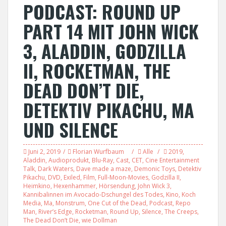
PODCAST: ROUND UP
PART 14 MIT JOHN WICK
3, ALADDIN, GODZILLA
II, ROCKETMAN, THE
DEAD DON’T DIE,
DETEKTIV PIKACHU, MA
UND SILENCE
Juni 2, 2019
Florian Wurfbaum
Alle
2019
,
Aladdin
,
Audioprodukt
,
Blu-Ray
,
Cast
,
CET
,
Cine Entertainment
Talk
,
Dark Waters
,
Dave made a maze
,
Demonic Toys
,
Detektiv
Pikachu
,
DVD
,
Exiled
,
Film
,
Full-Moon-Movies
,
Godzilla II
,
Heimkino
,
Hexenhammer
,
Hörsendung
,
John Wick 3
,
Kannibalinnen im Avocado-Dschungel des Todes
,
Kino
,
Koch
Media
,
Ma
,
Monstrum
,
One Cut of the Dead
,
Podcast
,
Repo
Man
,
River’s Edge
,
Rocketman
,
Round Up
,
Silence
,
The Creeps
,
The Dead Don’t Die
,
wie Dollman