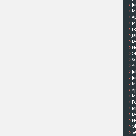
Ju
M
Ap
M
F
Ja
D
N
O
S
A
Ju
Ju
M
Ap
M
F
Ja
D
N
O
S