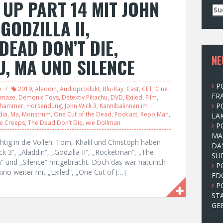
UP PART 14 MIT JOHN
S
u
GODZILLA II,
c
h
DEAD DON’T DIE,
e
NE
n
U, MA UND SILENCE
n
a
P
c
e
2019
,
Aladdin
,
Audioprodukt
,
Blu-Ray
,
Cast
,
CET
,
Cine
FRA
 maze
,
Demonic Toys
,
Detektiv Pikachu
,
DVD
,
Exiled
,
Film
,
h
P
nhammer
,
Hörsendung
,
John Wick 3
,
Kannibalinnen im
:
dia
,
Ma
,
Monstrum
,
One Cut of the Dead
,
Podcast
,
Repo Man
,
LAK
e Creeps
,
The Dead Don’t Die
,
wie Dollman
P
MA
tig in die Vollen. Tom, Khalil und Christoph haben
DA
k 3“, „Aladdin“, „Godzilla II“, „Rocketman“, „The
SU
“ und „Silence“ mitgebracht. Doch das war natürlich
P
no weiter mit „Exiled“, „One Cut of […]
ED
P
ST
GE