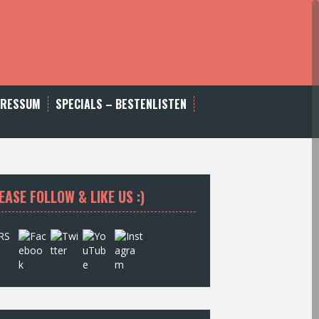
PRESSUM
SPECIALS – BESTENLISTEN
EASE FOLLOW & LIKE US :)