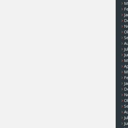
M
F
Ja
D
N
O
S
A
Ju
Ju
M
Ap
M
F
Ja
D
N
O
S
A
Ju
Ju