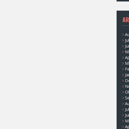
AR
A
Ju
Ju
M
Ap
M
F
Ja
D
N
O
S
A
Ju
Ju
M
Ap