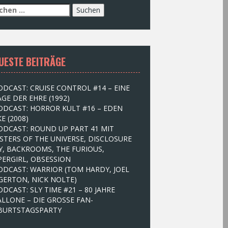
UESTE BEITRÄGE
ODCAST: CRUISE CONTROL #14 – EINE
GE DER EHRE (1992)
ODCAST: HORROR KULT #16 – EDEN
E (2008)
ODCAST: ROUND UP PART 41 MIT
STERS OF THE UNIVERSE, DISCLOSURE
Y, BACKROOMS, THE FURIOUS,
PERGIRL, OBSESSION
ODCAST: WARRIOR (TOM HARDY, JOEL
GERTON, NICK NOLTE)
ODCAST: SLY TIME #21 – 80 JAHRE
ALLONE – DIE GROSSE FAN-
BURTSTAGSPARTY