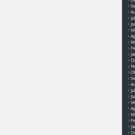
S
A
Ju
Ju
M
Ap
M
F
Ja
D
N
O
S
A
Ju
Ju
M
Ap
M
F
Ja
D