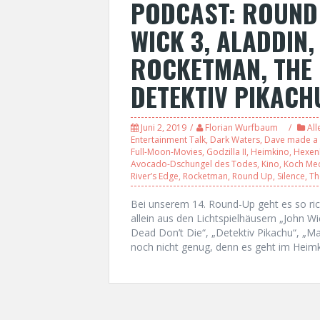
PODCAST: ROUND 
WICK 3, ALADDIN, 
ROCKETMAN, THE 
DETEKTIV PIKACH
Juni 2, 2019
Florian Wurfbaum
All
Entertainment Talk
,
Dark Waters
,
Dave made a
Full-Moon-Movies
,
Godzilla II
,
Heimkino
,
Hexe
Avocado-Dschungel des Todes
,
Kino
,
Koch Me
River’s Edge
,
Rocketman
,
Round Up
,
Silence
,
Th
Bei unserem 14. Round-Up geht es so rich
allein aus den Lichtspielhäusern „John Wic
Dead Don’t Die“, „Detektiv Pikachu“, „Ma
noch nicht genug, denn es geht im Heimki