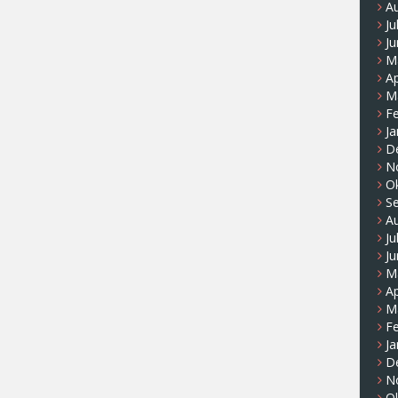
A
Ju
Ju
M
Ap
M
F
Ja
D
N
O
S
A
Ju
Ju
M
Ap
M
F
Ja
D
N
O