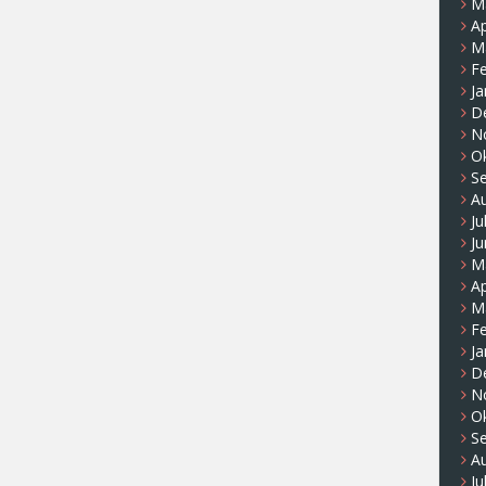
M
Ap
M
F
Ja
D
N
O
S
A
Ju
Ju
M
Ap
M
F
Ja
D
N
O
S
A
Ju