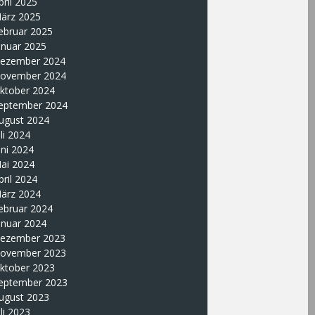
pril 2025
ärz 2025
ebruar 2025
anuar 2025
ezember 2024
ovember 2024
ktober 2024
eptember 2024
ugust 2024
uli 2024
uni 2024
ai 2024
pril 2024
ärz 2024
ebruar 2024
anuar 2024
ezember 2023
ovember 2023
ktober 2023
eptember 2023
ugust 2023
uli 2023