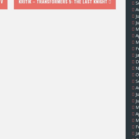
 V
KRITIK – TRANSFORMERS 5: THE LAST KNIGHT
S
A
J
J
M
A
M
F
J
D
N
O
S
A
J
J
M
A
M
F
J