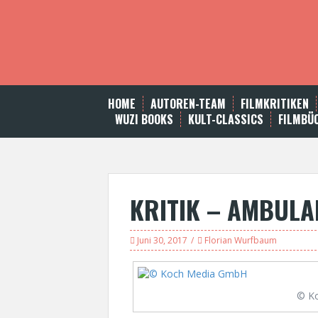
S
k
i
p
t
o
c
HOME
AUTOREN-TEAM
FILMKRITIKEN
o
WUZI BOOKS
KULT-CLASSICS
FILMBÜ
n
t
e
n
t
KRITIK – AMBULA
Juni 30, 2017
Florian Wurfbaum
© K