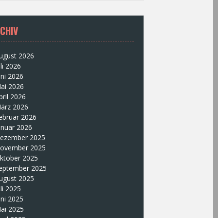
CHIV
ugust 2026
uli 2026
uni 2026
ai 2026
pril 2026
ärz 2026
ebruar 2026
anuar 2026
ezember 2025
ovember 2025
ktober 2025
eptember 2025
ugust 2025
uli 2025
uni 2025
ai 2025