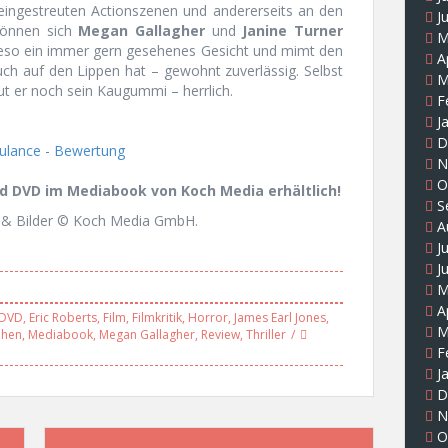
 eingestreuten Actionszenen und andererseits an den
J
können sich
Megan Gallagher
und
Janine Turner
M
eso ein immer gern gesehenes Gesicht und mimt den
A
uch auf den Lippen hat – gewohnt zuverlässig. Selbst
M
t er noch sein Kaugummi – herrlich.
F
J
D
N
O
und DVD im Mediabook von Koch Media erhältlich!
S
& Bilder © Koch Media GmbH.
A
J
J
M
A
DVD
,
Eric Roberts
,
Film
,
Filmkritik
,
Horror
,
James Earl Jones
,
M
ohen
,
Mediabook
,
Megan Gallagher
,
Review
,
Thriller
F
J
D
N
O