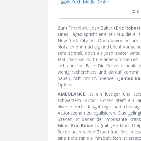
© K
Zum Filminhalt:
Josh Baker
(Eric Robert
Eines Tages spricht er eine Frau, die er
New York City an. Doch bevor er ihre 
plötzlich ohnmächtig und bricht vor s
sehr schnell, doch als Josh später vers
fest, dass sie dort nie angekommen ist.
sich ähnliche Fälle. Die Polizei schenkt
wenig recherchiert und darauf kommt,
haben, hilft ihm Lt. Spencer
(James Ear
Opfern…
AMBULANCE
ist ein lustiger und teil
schwarzem Humor. Cohen greift ein (a
diverse recht langatmige und cheesi
Actionszenen zu egalisieren. Das gelin
Szenen, in denen der imposante Kra
Films.
Eric Roberts
(mit „He-Man“ Dolph
Suche nach seiner Traumfrau (die er l
eine Polizistin die ihm behilflich ist ers