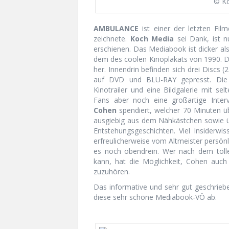
© K
AMBULANCE
ist einer der letzten Fil
zeichnete.
Koch Media
sei Dank, ist n
erschienen. Das Mediabook ist dicker al
dem des coolen Kinoplakats von 1990. Do
her. Innendrin befinden sich drei Discs
auf DVD und BLU-RAY gepresst. Die 
Kinotrailer und eine Bildgalerie mit 
Fans aber noch eine großartige Int
Cohen
spendiert, welcher 70 Minuten üb
ausgiebig aus dem Nähkästchen sowie ü
Entstehungsgeschichten. Viel Insiderw
erfreulicherweise vom Altmeister persön
es noch obendrein. Wer nach dem toll
kann, hat die Möglichkeit, Cohen au
zuzuhören.
Das informative und sehr gut geschrieb
diese sehr schöne Mediabook-VÖ ab.