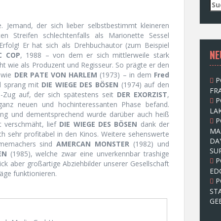
S
u
c
 Jemand, der sich lieber selbstbestimmt kleineren
h
n Streifen schlechtenfalls als Marionette Sessel
e
Erfolg! Er hat sich als Drehbuchautor (zum Beispiel
NE
n
C COP
, 1988 – von dem er sich mittlerweile stark
n
t wie als Produzent und Regisseur. So prägte er den
a
n wie
DER PATE VON HARLEM
(1973) – in dem
Fred
P
c
nd sprang mit
DIE WIEGE DES BÖSEN
(1974) auf den
FRA
h
m-Zug auf, der sich spätestens seit
DER EXORZIST
,
P
:
ganz neuen und hochinteressanten Phase befand.
LAK
ng und dementsprechend wurde darüber auch heiß
P
t verschmäht, lief
DIE WIEGE DES BÖSEN
dank der
MA
h sehr profitabel in den Kinos. Weitere sehenswerte
DA
ilmemachers sind
AMERCAN MONSTER
(1982) und
SU
EN
(1985), welche zwar eine unverkennbar trashige
P
ick aber großartige Abziehbilder unserer Gesellschaft
ED
räge funktionieren.
P
ST
GE