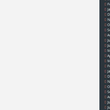
F
J
D
N
O
S
A
J
J
M
A
M
F
J
D
N
O
S
A
J
J