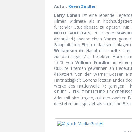
Autor:
Kevin Zindler
Larry Cohen
ist eine lebende Legende.
Filmen widmete als in hochbudgetierte
furzender Studiobosse zu agieren. Mit 
NICHT AUFLEGEN
, 2002 oder
MANIA
distanziert) ebenso einen Namen gemach
Blaxploitation-Film mit Kassenschlager
Williamson
die Hauptrolle spielte – u
zur damaligen Zeit beliebten Horrorfil
1973 von
William Friedkin
in einer 
Okkulte Themen gewannen an Bedeutu
debattiert. Von den Warner Bossen ers
Hartnäckigkeit Cohens letzten Endes doc
Werke des mittlerweile 76 jährigen F
STUFF – EIN TÖDLICHER LECKERBISS
Ader mit sich tragen, auf den zweiten Bl
darstellen und speziell als satirische Beit