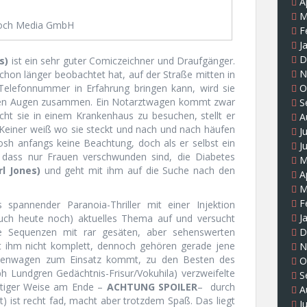
A
M
och Media GmbH
F
J
D
s)
ist ein sehr guter Comiczeichner und Draufgänger.
N
 schon länger beobachtet hat, auf der Straße mitten in
O
Telefonnummer in Erfahrung bringen kann, wird sie
einen Augen zusammen. Ein Notarztwagen kommt zwar
S
ucht sie in einem Krankenhaus zu besuchen, stellt er
A
 Keiner weiß wo sie steckt und nach und nach häufen
J
 Josh anfangs keine Beachtung, doch als er selbst ein
J
 dass nur Frauen verschwunden sind, die Diabetes
M
l Jones)
und geht mit ihm auf die Suche nach den
A
M
F
s spannender Paranoia-Thriller mit einer Injektion
J
uch heute noch) aktuelles Thema auf und versucht
D
ge Sequenzen mit rar gesäten, aber sehenswerten
gt ihm nicht komplett, dennoch gehören gerade jene
N
nkenwagen zum Einsatz kommt, zu den Besten des
O
 Lundgren Gedächtnis-Frisur/Vokuhila) verzweifelte
S
ustiger Weise am Ende –
ACHTUNG SPOILER
– durch
A
etzt) ist recht fad, macht aber trotzdem Spaß. Das liegt
J