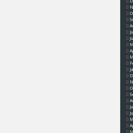
D
N
O
S
A
J
J
M
A
M
F
J
D
N
O
S
A
J
J
M
A
M