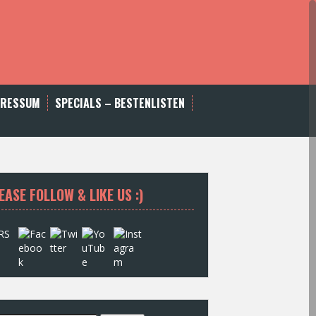
PRESSUM
SPECIALS – BESTENLISTEN
EASE FOLLOW & LIKE US :)