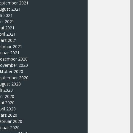
eptember 2021
ugust 2021
uli 2021
uni 2021
ai 2021
pril 2021
ärz 2021
ebruar 2021
anuar 2021
ezember 2020
ovember 2020
ktober 2020
eptember 2020
ugust 2020
uli 2020
uni 2020
ai 2020
pril 2020
ärz 2020
ebruar 2020
anuar 2020