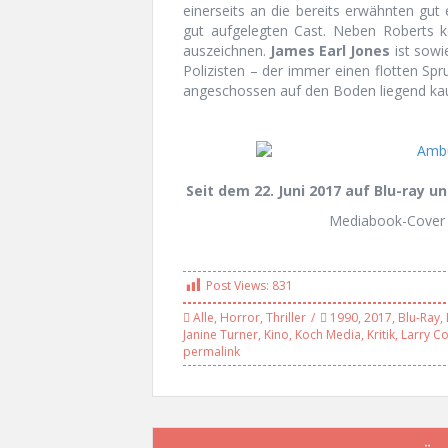
einerseits an die bereits erwähnten gut
gut aufgelegten Cast. Neben Roberts 
auszeichnen.
James Earl Jones
ist sowi
Polizisten – der immer einen flotten Spr
angeschossen auf den Boden liegend kau
Seit dem 22. Juni 2017 auf Blu-ray 
Mediabook-Cover 
Post Views:
831
Alle
,
Horror
,
Thriller
1990
,
2017
,
Blu-Ray
,
Janine Turner
,
Kino
,
Koch Media
,
Kritik
,
Larry C
permalink