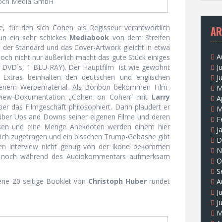
och Media GmbH
me, für den sich Cohen als Regisseur verantwortlich
AR
un ein sehr schickes
Mediabook
von dem Streifen
s der Standard und das Cover-Artwork gleicht in etwa
A
ch nicht nur äußerlich macht das gute Stück einiges
 (2 DVD´s, 1 BLU-RAY). Der Hauptfilm ist wie gewohnt
J
Extras beinhalten den deutschen und englischen
J
seltenem Werbematerial. Als Bonbon bekommen Film-
M
erview-Dokumentation „Cohen on Cohen“ mit
Larry
A
er das Filmgeschäft philosophiert. Darin plaudert er
M
ber Ups and Downs seiner eigenen Filme und deren
F
issen und eine Menge Anekdoten werden einem hier
J
lich zugetragen und ein bisschen Trump-Gebashe gibt
D
en Interview nicht genug von der Ikone bekommen
N
ch noch während des Audiokommentars aufmerksam
O
S
ene 20 seitige Booklet von
Christoph Huber
rundet
A
J
J
M