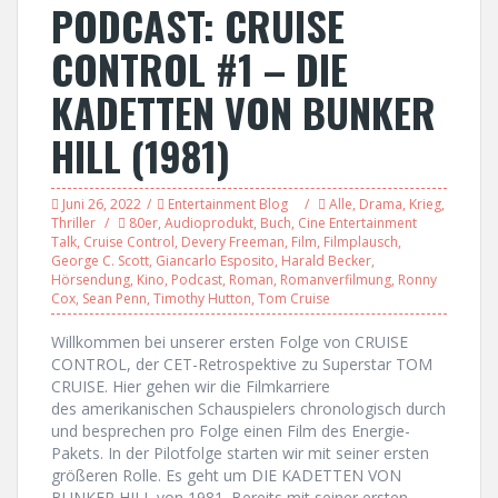
PODCAST: CRUISE
CONTROL #1 – DIE
KADETTEN VON BUNKER
HILL (1981)
Juni 26, 2022
Entertainment Blog
Alle
,
Drama
,
Krieg
,
Thriller
80er
,
Audioprodukt
,
Buch
,
Cine Entertainment
Talk
,
Cruise Control
,
Devery Freeman
,
Film
,
Filmplausch
,
George C. Scott
,
Giancarlo Esposito
,
Harald Becker
,
Hörsendung
,
Kino
,
Podcast
,
Roman
,
Romanverfilmung
,
Ronny
Cox
,
Sean Penn
,
Timothy Hutton
,
Tom Cruise
Willkommen bei unserer ersten Folge von CRUISE
CONTROL, der CET-Retrospektive zu Superstar TOM
CRUISE. Hier gehen wir die Filmkarriere
des amerikanischen Schauspielers chronologisch durch
und besprechen pro Folge einen Film des Energie-
Pakets. In der Pilotfolge starten wir mit seiner ersten
größeren Rolle. Es geht um DIE KADETTEN VON
BUNKER HILL von 1981. Bereits mit seiner ersten