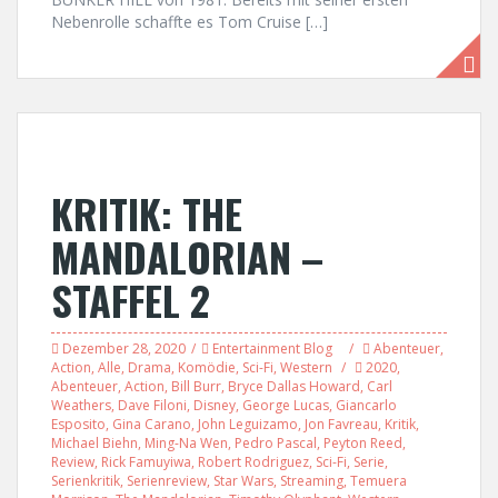
Nebenrolle schaffte es Tom Cruise […]
KRITIK: THE
MANDALORIAN –
STAFFEL 2
Dezember 28, 2020
Entertainment Blog
Abenteuer
,
Action
,
Alle
,
Drama
,
Komödie
,
Sci-Fi
,
Western
2020
,
Abenteuer
,
Action
,
Bill Burr
,
Bryce Dallas Howard
,
Carl
Weathers
,
Dave Filoni
,
Disney
,
George Lucas
,
Giancarlo
Esposito
,
Gina Carano
,
John Leguizamo
,
Jon Favreau
,
Kritik
,
Michael Biehn
,
Ming-Na Wen
,
Pedro Pascal
,
Peyton Reed
,
Review
,
Rick Famuyiwa
,
Robert Rodriguez
,
Sci-Fi
,
Serie
,
Serienkritik
,
Serienreview
,
Star Wars
,
Streaming
,
Temuera