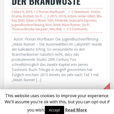
DER BRANDWÜSTE
März 5, 2016
Florian Wurfbaum
Abenteuer
,
Action
,
Drama
,
Endzeit
,
Sci-Fi
2015
,
2016
,
Action
,
Aidan Gillen
,
Blu-
Ray
,
DVD
,
Dylan O´Brien
,
Film
,
Filmkritik
,
Giancarlo Esposito
,
Jugendbuchverfilmung
,
Kino
,
Kritik
,
Maze Runner
,
Sci-Fi
,
Thomas-Brodie-Sangster
,
Wes Ball
3 Comments
Autor: Florian Wurfbaum Die Jugendbuchverfilmung
„Maze Runner – Die Auserwählten im Labyrinth“ wurde
der kalkulierte Erfolg. So verwunderte es den
Branchenkenner natürlich nicht, dass das
produzierende Studio 20th Century Fox
schnellstmöglich das zweite Kapitel von James
Dashners Buch-Trilogie in Angriff genommen hat.
Folglich erschien 2015 bereits ein Jahr nach Teil 1 mit
„Maze Runner […]
This website uses cookies to improve your experience.
We'll assume you're ok with this, but you can opt-out if
Proudly powered by WordPress
|
Theme:
Solon
by aThemes
you wish.
Read More
Accept