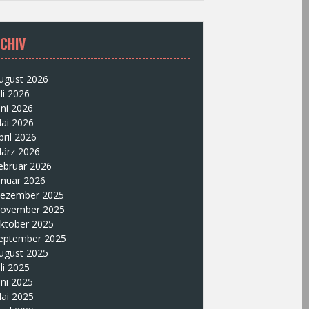
CHIV
ugust 2026
uli 2026
uni 2026
ai 2026
pril 2026
ärz 2026
ebruar 2026
anuar 2026
ezember 2025
ovember 2025
ktober 2025
eptember 2025
ugust 2025
uli 2025
uni 2025
ai 2025