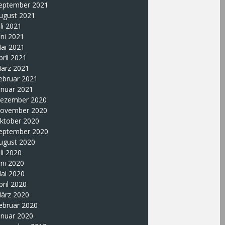
eptember 2021
ugust 2021
uli 2021
uni 2021
ai 2021
pril 2021
ärz 2021
ebruar 2021
anuar 2021
ezember 2020
ovember 2020
ktober 2020
eptember 2020
ugust 2020
uli 2020
uni 2020
ai 2020
pril 2020
ärz 2020
ebruar 2020
anuar 2020