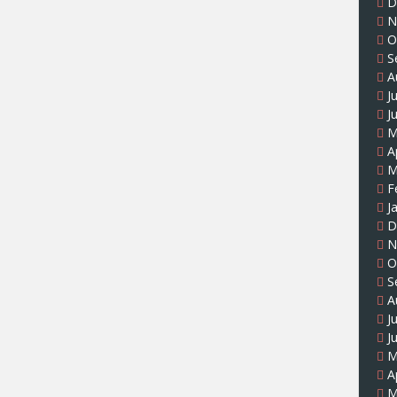
D
N
O
S
A
J
J
M
A
M
F
J
D
N
O
S
A
J
J
M
A
M