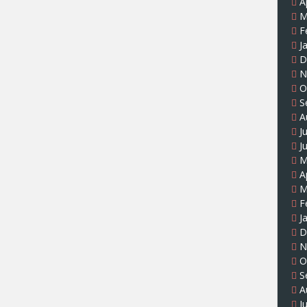
A
M
F
J
D
N
O
S
A
J
J
M
A
M
F
J
D
N
O
S
A
J