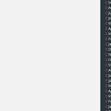
S
A
J
J
M
A
M
F
J
D
N
O
S
A
J
J
M
A
M
F
J