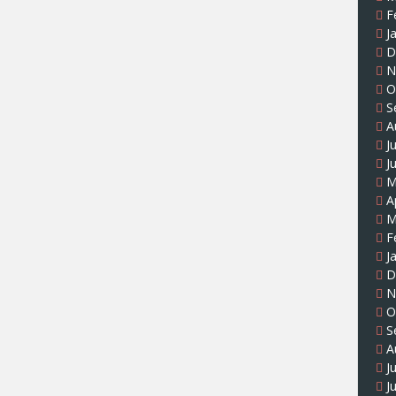
F
J
D
N
O
S
A
J
J
M
A
M
F
J
D
N
O
S
A
J
J