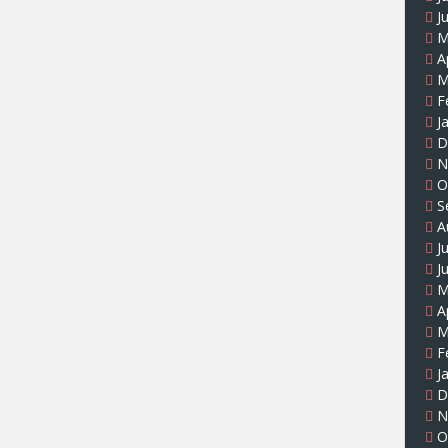
J
M
A
M
F
J
D
N
O
S
A
J
J
M
A
M
F
J
D
N
O