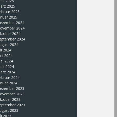
pril 2025
ärz 2025
ebruar 2025
anuar 2025
ezember 2024
ovember 2024
ktober 2024
eptember 2024
ugust 2024
uli 2024
uni 2024
ai 2024
pril 2024
ärz 2024
ebruar 2024
anuar 2024
ezember 2023
ovember 2023
ktober 2023
eptember 2023
ugust 2023
uli 2023