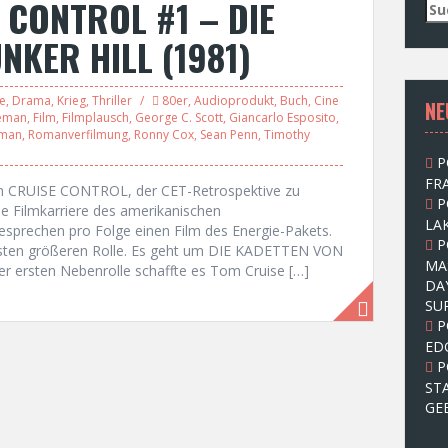
 CONTROL #1 – DIE
S
u
NKER HILL (1981)
c
h
e
le
,
Drama
,
Krieg
,
Thriller
80er
,
Audioprodukt
,
Buch
,
Cine
NE
n
eeman
,
Film
,
Filmplausch
,
George C. Scott
,
Giancarlo Esposito
,
n
man
,
Romanverfilmung
,
Ronny Cox
,
Sean Penn
,
Timothy
a
P
c
FRA
h
on CRUISE CONTROL, der CET-Retrospektive zu
P
:
e Filmkarriere des amerikanischen
LAK
esprechen pro Folge einen Film des Energie-Pakets.
P
r ersten größeren Rolle. Es geht um DIE KADETTEN VON
MA
r ersten Nebenrolle schaffte es Tom Cruise […]
DA
SU
P
ED
P
ST
GE