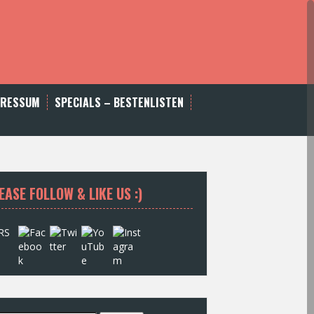
PRESSUM
SPECIALS – BESTENLISTEN
EASE FOLLOW & LIKE US :)