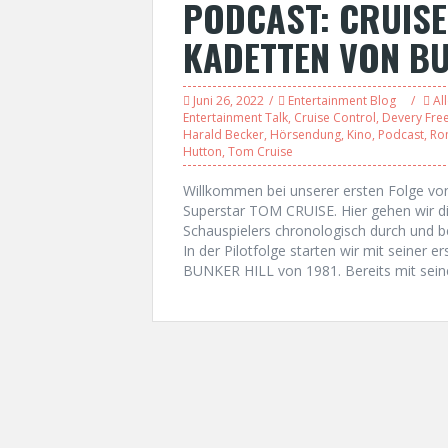
PODCAST: CRUISE
KADETTEN VON BU
Juni 26, 2022
Entertainment Blog
Al
Entertainment Talk
,
Cruise Control
,
Devery Fr
Harald Becker
,
Hörsendung
,
Kino
,
Podcast
,
Ro
Hutton
,
Tom Cruise
Willkommen bei unserer ersten Folge v
Superstar TOM CRUISE. Hier gehen wir di
Schauspielers chronologisch durch und b
In der Pilotfolge starten wir mit seine
BUNKER HILL von 1981. Bereits mit seine