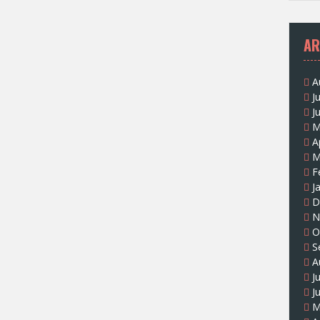
AR
A
J
J
M
A
M
F
J
D
N
O
S
A
J
J
M