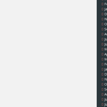
F
J
D
N
O
S
A
J
J
M
A
M
F
J
D
N
O
S
A
J
J