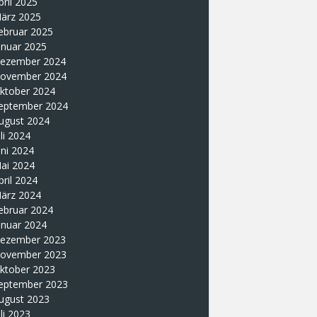
pril 2025
ärz 2025
ebruar 2025
anuar 2025
ezember 2024
ovember 2024
ktober 2024
eptember 2024
ugust 2024
uli 2024
uni 2024
ai 2024
pril 2024
ärz 2024
ebruar 2024
anuar 2024
ezember 2023
ovember 2023
ktober 2023
eptember 2023
ugust 2023
uli 2023