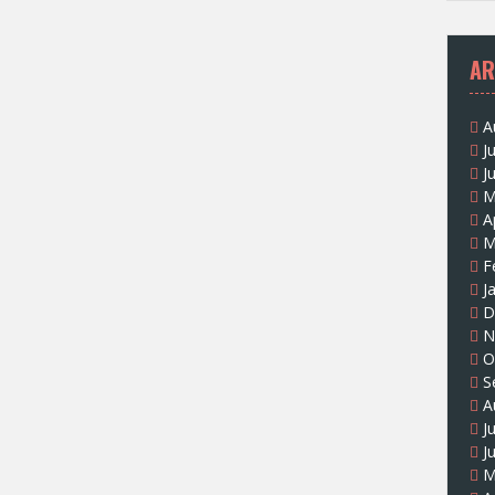
AR
A
J
J
M
A
M
F
J
D
N
O
S
A
J
J
M