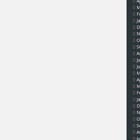
A
M
F
J
D
N
O
S
A
J
J
M
A
M
F
J
D
N
O
S
A
J