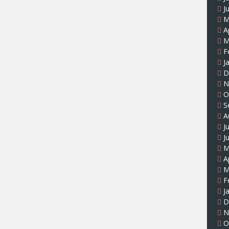
J
M
A
M
F
J
D
N
O
S
A
J
J
M
A
M
F
J
D
N
O