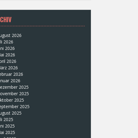
CHIV
ugust 2026
uli 2026
uni 2026
ai 2026
pril 2026
ärz 2026
ebruar 2026
anuar 2026
ezember 2025
ovember 2025
ktober 2025
eptember 2025
ugust 2025
uli 2025
uni 2025
ai 2025