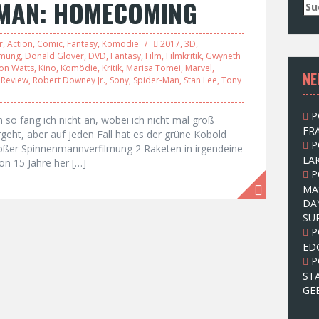
-MAN: HOMECOMING
S
u
c
r
,
Action
,
Comic
,
Fantasy
,
Komödie
2017
,
3D
,
h
lmung
,
Donald Glover
,
DVD
,
Fantasy
,
Film
,
Filmkritik
,
Gwyneth
e
Jon Watts
,
Kino
,
Komödie
,
Kritik
,
Marisa Tomei
,
Marvel
,
NE
n
,
Review
,
Robert Downey Jr.
,
Sony
,
Spider-Man
,
Stan Lee
,
Tony
n
a
P
c
so fang ich nicht an, wobei ich nicht mal groß
FRA
h
eht, aber auf jeden Fall hat es der grüne Kobold
P
:
roßer Spinnenmannverfilmung 2 Raketen in irgendeine
LAK
hon 15 Jahre her […]
P
MA
DA
SU
P
ED
P
ST
GE