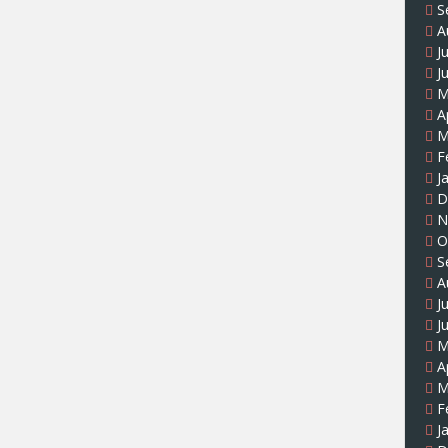
S
A
J
J
M
A
M
F
J
D
N
O
S
A
J
J
M
A
M
F
J