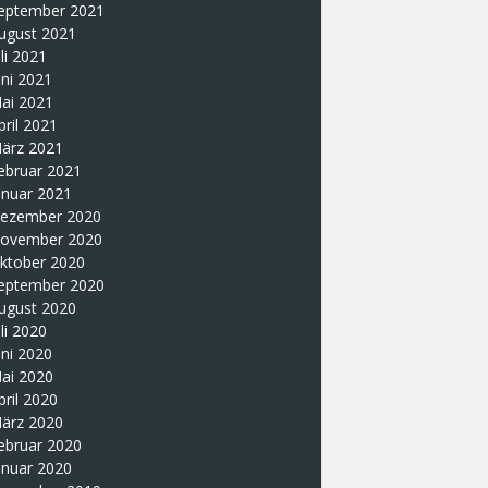
eptember 2021
ugust 2021
uli 2021
uni 2021
ai 2021
pril 2021
ärz 2021
ebruar 2021
anuar 2021
ezember 2020
ovember 2020
ktober 2020
eptember 2020
ugust 2020
uli 2020
uni 2020
ai 2020
pril 2020
ärz 2020
ebruar 2020
anuar 2020