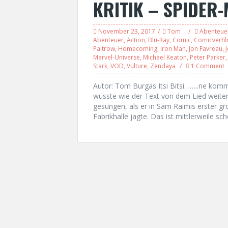
KRITIK – SPIDER
November 23, 2017
Tom
Abenteue
Abenteuer
,
Action
,
Blu-Ray
,
Comic
,
Comicverfi
Paltrow
,
Homecoming
,
Iron Man
,
Jon Favreau
,
Marvel-Universe
,
Michael Keaton
,
Peter Parker
Stark
,
VOD
,
Vulture
,
Zendaya
1 Comment
Autor: Tom Burgas Itsi Bitsi……..ne komm 
wüsste wie der Text von dem Lied weiterg
gesungen, als er in Sam Raimis erster g
Fabrikhalle jagte. Das ist mittlerweile sc