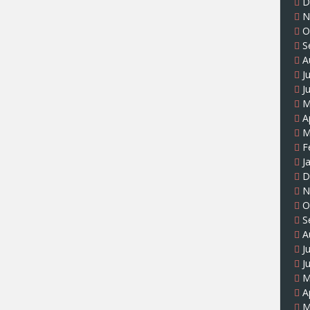
D
N
O
S
A
J
J
M
A
M
F
J
D
N
O
S
A
J
J
M
A
M