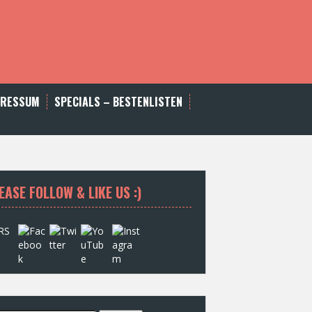
PRESSUM
SPECIALS – BESTENLISTEN
EASE FOLLOW & LIKE US :)