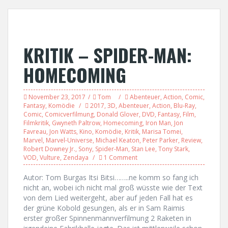
KRITIK – SPIDER-MAN:
HOMECOMING
November 23, 2017
Tom
Abenteuer
,
Action
,
Comic
,
Fantasy
,
Komödie
2017
,
3D
,
Abenteuer
,
Action
,
Blu-Ray
,
Comic
,
Comicverfilmung
,
Donald Glover
,
DVD
,
Fantasy
,
Film
,
Filmkritik
,
Gwyneth Paltrow
,
Homecoming
,
Iron Man
,
Jon
Favreau
,
Jon Watts
,
Kino
,
Komödie
,
Kritik
,
Marisa Tomei
,
Marvel
,
Marvel-Universe
,
Michael Keaton
,
Peter Parker
,
Review
,
Robert Downey Jr.
,
Sony
,
Spider-Man
,
Stan Lee
,
Tony Stark
,
VOD
,
Vulture
,
Zendaya
1 Comment
Autor: Tom Burgas Itsi Bitsi……..ne komm so fang ich
nicht an, wobei ich nicht mal groß wüsste wie der Text
von dem Lied weitergeht, aber auf jeden Fall hat es
der grüne Kobold gesungen, als er in Sam Raimis
erster großer Spinnenmannverfilmung 2 Raketen in