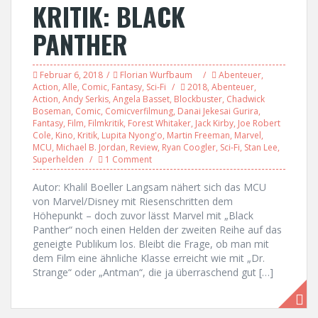
KRITIK: BLACK
PANTHER
Februar 6, 2018
Florian Wurfbaum
Abenteuer
,
Action
,
Alle
,
Comic
,
Fantasy
,
Sci-Fi
2018
,
Abenteuer
,
Action
,
Andy Serkis
,
Angela Basset
,
Blockbuster
,
Chadwick
Boseman
,
Comic
,
Comicverfilmung
,
Danai Jekesai Gurira
,
Fantasy
,
Film
,
Filmkritik
,
Forest Whitaker
,
Jack Kirby
,
Joe Robert
Cole
,
Kino
,
Kritik
,
Lupita Nyong'o
,
Martin Freeman
,
Marvel
,
MCU
,
Michael B. Jordan
,
Review
,
Ryan Coogler
,
Sci-Fi
,
Stan Lee
,
Superhelden
1 Comment
Autor: Khalil Boeller Langsam nähert sich das MCU
von Marvel/Disney mit Riesenschritten dem
Höhepunkt – doch zuvor lässt Marvel mit „Black
Panther“ noch einen Helden der zweiten Reihe auf das
geneigte Publikum los. Bleibt die Frage, ob man mit
dem Film eine ähnliche Klasse erreicht wie mit „Dr.
Strange“ oder „Antman“, die ja überraschend gut […]