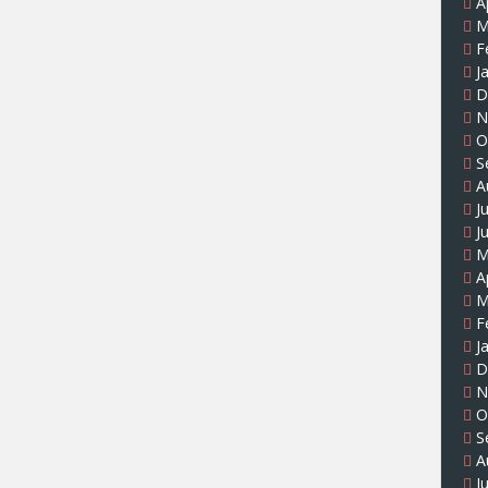
A
M
F
J
D
N
O
S
A
J
J
M
A
M
F
J
D
N
O
S
A
J