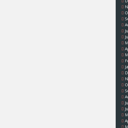
D
N
O
S
A
J
J
M
A
M
F
J
D
N
O
S
A
J
J
M
A
M