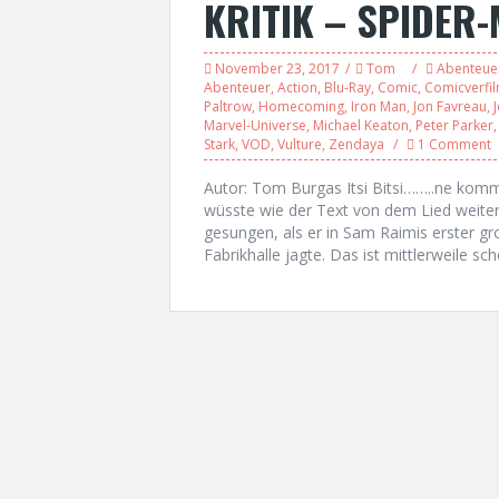
KRITIK – SPIDER
November 23, 2017
Tom
Abenteue
Abenteuer
,
Action
,
Blu-Ray
,
Comic
,
Comicverfi
Paltrow
,
Homecoming
,
Iron Man
,
Jon Favreau
,
Marvel-Universe
,
Michael Keaton
,
Peter Parker
Stark
,
VOD
,
Vulture
,
Zendaya
1 Comment
Autor: Tom Burgas Itsi Bitsi……..ne komm 
wüsste wie der Text von dem Lied weiterg
gesungen, als er in Sam Raimis erster g
Fabrikhalle jagte. Das ist mittlerweile sc