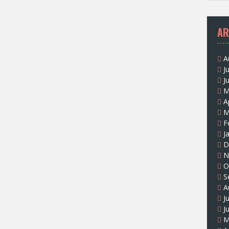
AR
A
J
J
M
A
M
F
J
D
N
O
S
A
J
J
M