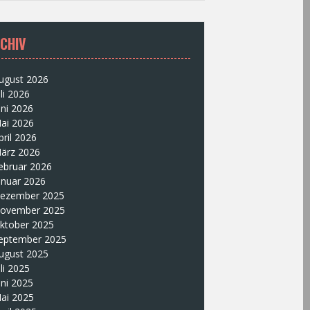
CHIV
ugust 2026
uli 2026
uni 2026
ai 2026
pril 2026
ärz 2026
ebruar 2026
anuar 2026
ezember 2025
ovember 2025
ktober 2025
eptember 2025
ugust 2025
uli 2025
uni 2025
ai 2025