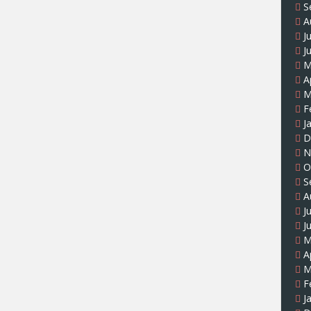
S
A
J
J
M
A
M
F
J
D
N
O
S
A
J
J
M
A
M
F
J