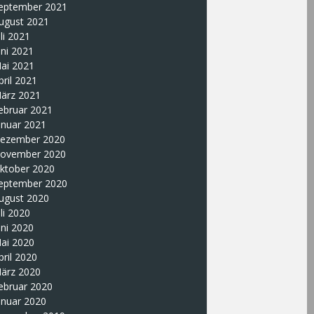
eptember 2021
ugust 2021
uli 2021
uni 2021
ai 2021
pril 2021
ärz 2021
ebruar 2021
anuar 2021
ezember 2020
ovember 2020
ktober 2020
eptember 2020
ugust 2020
uli 2020
uni 2020
ai 2020
pril 2020
ärz 2020
ebruar 2020
anuar 2020