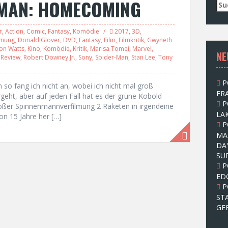
-MAN: HOMECOMING
S
u
c
r
,
Action
,
Comic
,
Fantasy
,
Komödie
2017
,
3D
,
h
lmung
,
Donald Glover
,
DVD
,
Fantasy
,
Film
,
Filmkritik
,
Gwyneth
e
Jon Watts
,
Kino
,
Komödie
,
Kritik
,
Marisa Tomei
,
Marvel
,
NE
n
,
Review
,
Robert Downey Jr.
,
Sony
,
Spider-Man
,
Stan Lee
,
Tony
n
a
P
c
so fang ich nicht an, wobei ich nicht mal groß
FRA
h
eht, aber auf jeden Fall hat es der grüne Kobold
P
:
roßer Spinnenmannverfilmung 2 Raketen in irgendeine
LAK
hon 15 Jahre her […]
P
MA
DA
SU
P
ED
P
ST
GE