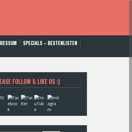
PRESSUM
SPECIALS – BESTENLISTEN
EASE FOLLOW & LIKE US :)