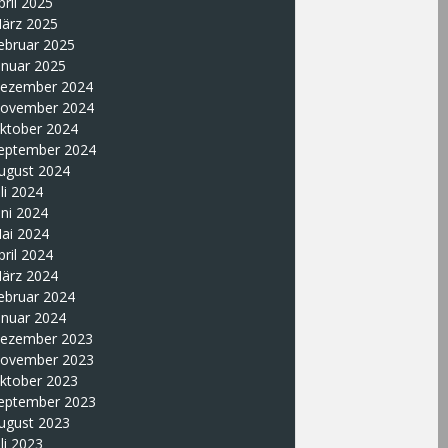
pril 2025
ärz 2025
ebruar 2025
anuar 2025
ezember 2024
ovember 2024
ktober 2024
eptember 2024
ugust 2024
uli 2024
uni 2024
ai 2024
pril 2024
ärz 2024
ebruar 2024
anuar 2024
ezember 2023
ovember 2023
ktober 2023
eptember 2023
ugust 2023
uli 2023