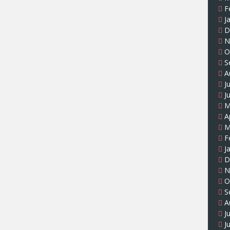
F
J
D
N
O
S
A
J
J
M
A
M
F
J
D
N
O
S
A
J
J