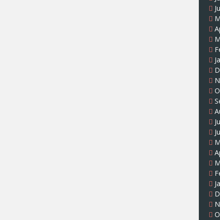
J
M
A
M
F
J
D
N
O
S
A
J
J
M
A
M
F
J
D
N
O