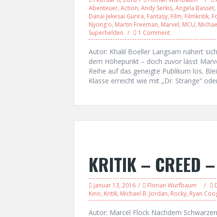
Abenteuer
,
Action
,
Andy Serkis
,
Angela Basset
,
Danai Jekesai Gurira
,
Fantasy
,
Film
,
Filmkritik
,
F
Nyong'o
,
Martin Freeman
,
Marvel
,
MCU
,
Michae
Superhelden
1 Comment
Autor: Khalil Boeller Langsam nähert si
dem Höhepunkt – doch zuvor lässt Marve
Reihe auf das geneigte Publikum los. Ble
Klasse erreicht wie mit „Dr. Strange“ od
KRITIK – CREED 
Januar 13, 2016
Florian Wurfbaum
Kino
,
Kritik
,
Michael B. Jordan
,
Rocky
,
Ryan Coog
Autor: Marcel Flock Nachdem Schwarzene