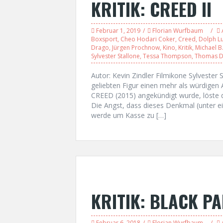
KRITIK: CREED II
Februar 1, 2019
Florian Wurfbaum
Boxsport
,
Cheo Hodari Coker
,
Creed
,
Dolph L
Drago
,
Jürgen Prochnow
,
Kino
,
Kritik
,
Michael B
Sylvester Stallone
,
Tessa Thompson
,
Thomas D
Autor: Kevin Zindler Filmikone Sylveste
geliebten Figur einen mehr als würdigen 
CREED (2015) angekündigt wurde, löste di
Die Angst, dass dieses Denkmal (unter e
werde um Kasse zu […]
KRITIK: BLACK P
Februar 6, 2018
Florian Wurfbaum