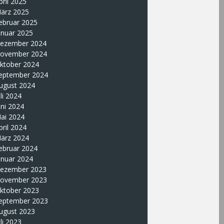
pril 2025
ärz 2025
ebruar 2025
anuar 2025
ezember 2024
ovember 2024
ktober 2024
eptember 2024
ugust 2024
uli 2024
uni 2024
ai 2024
pril 2024
ärz 2024
ebruar 2024
anuar 2024
ezember 2023
ovember 2023
ktober 2023
eptember 2023
ugust 2023
uli 2023