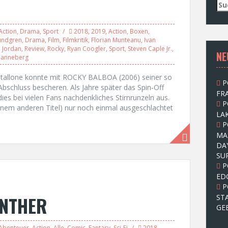
S
u
c
Action
,
Drama
,
Sport
2018
,
2019
,
Action
,
Boxen
,
h
undgren
,
Drama
,
Film
,
Filmkritik
,
Florian Munteanu
,
Ivan
e
. Jordan
,
Review
,
Rocky
,
Ryan Coogler
,
Sport
,
Steven Caple Jr.
,
NE
n
anneberg
n
a
r Stallone konnte mit ROCKY BALBOA (2006) seiner so
P
c
Abschluss bescheren. Als Jahre später das Spin-Off
FRA
h
es bei vielen Fans nachdenkliches Stirnrunzeln aus.
P
:
inem anderen Titel) nur noch einmal ausgeschlachtet
LAK
P
MA
DA
SU
P
ED
P
ANTHER
ST
GE
Abenteuer
,
Action
,
Alle
,
Comic
,
Fantasy
,
Sci-Fi
2018
,