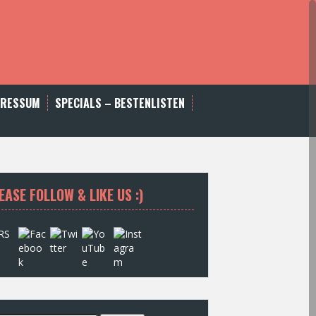
PRESSUM
SPECIALS – BESTENLISTEN
EASE FOLLOW & LIKE US :)