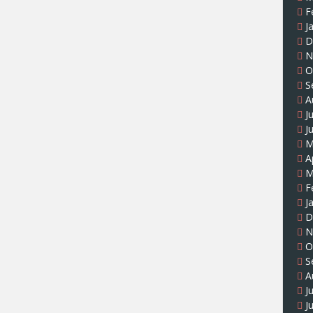
F
J
D
N
O
S
A
J
J
M
A
M
F
J
D
N
O
S
A
J
J