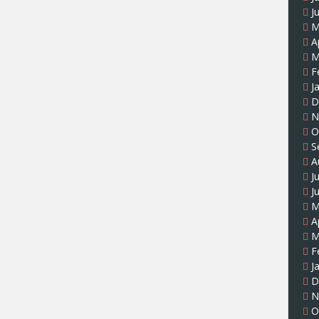
J
M
A
M
F
J
D
N
O
S
A
J
J
M
A
M
F
J
D
N
O