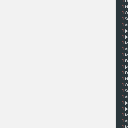
D
N
O
S
A
J
J
M
A
M
F
J
D
N
O
S
A
J
J
M
A
M