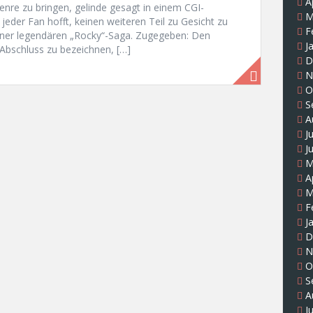
A
enre zu bringen, gelinde gesagt in einem CGI-
M
jeder Fan hofft, keinen weiteren Teil zu Gesicht zu
F
iner legendären „Rocky“-Saga. Zugegeben: Den
J
 Abschluss zu bezeichnen, […]
D
N
O
S
A
J
J
M
A
M
F
J
D
N
O
S
A
J