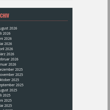
CHIV
ugust 2026
uli 2026
uni 2026
ai 2026
pril 2026
ärz 2026
ebruar 2026
anuar 2026
ezember 2025
ovember 2025
ktober 2025
eptember 2025
ugust 2025
uli 2025
uni 2025
ai 2025