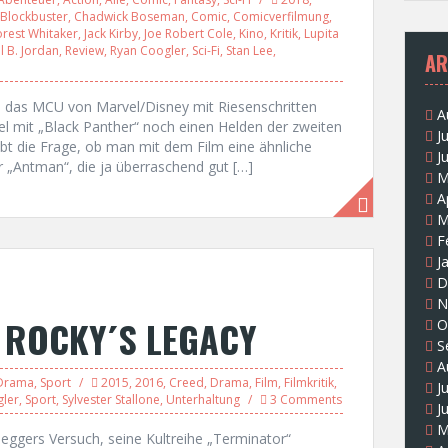
Blockbuster
,
Chadwick Boseman
,
Comic
,
Comicverfilmung
,
orest Whitaker
,
Jack Kirby
,
Joe Robert Cole
,
Kino
,
Kritik
,
Lupita
l B. Jordan
,
Review
,
Ryan Coogler
,
Sci-Fi
,
Stan Lee
,
AR
ch das MCU von Marvel/Disney mit Riesenschritten
A
l mit „Black Panther“ noch einen Helden der zweiten
J
ibt die Frage, ob man mit dem Film eine ähnliche
J
er „Antman“, die ja überraschend gut […]
M
A
M
F
J
D
N
– ROCKY´S LEGACY
O
S
A
Drama
,
Sport
2015
,
2016
,
Creed
,
Drama
,
Film
,
Filmkritik
,
J
ler
,
Sport
,
Sylvester Stallone
,
Unterhaltung
3 Comments
J
M
ggers Versuch, seine Kultreihe „Terminator“