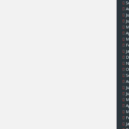
S
A
J
J
M
A
M
F
J
D
N
O
S
A
J
J
M
A
M
F
J