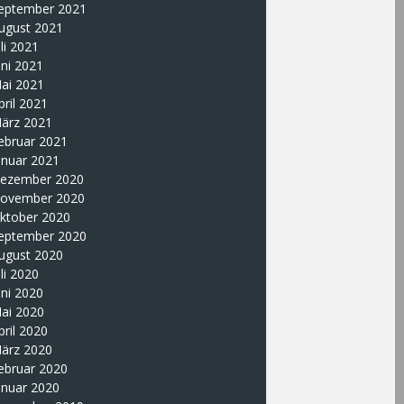
eptember 2021
ugust 2021
uli 2021
uni 2021
ai 2021
pril 2021
ärz 2021
ebruar 2021
anuar 2021
ezember 2020
ovember 2020
ktober 2020
eptember 2020
ugust 2020
uli 2020
uni 2020
ai 2020
pril 2020
ärz 2020
ebruar 2020
anuar 2020