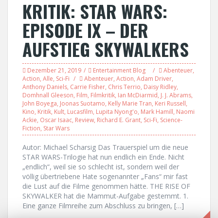
KRITIK: STAR WARS:
EPISODE IX – DER
AUFSTIEG SKYWALKERS
Dezember 21, 2019
Entertainment Blog
Abenteuer
,
Action
,
Alle
,
Sci-Fi
Abenteuer
,
Action
,
Adam Driver
,
Anthony Daniels
,
Carrie Fisher
,
Chris Terrio
,
Daisy Ridley
,
Domhnall Gleeson
,
Film
,
Filmkritik
,
Ian McDiarmid
,
J. J. Abrams
,
John Boyega
,
Joonas Suotamo
,
Kelly Marie Tran
,
Keri Russell
,
Kino
,
Kritik
,
Kult
,
Lucasfilm
,
Lupita Nyong'o
,
Mark Hamill
,
Naomi
Ackie
,
Oscar Isaac
,
Review
,
Richard E. Grant
,
Sci-Fi
,
Science-
Fiction
,
Star Wars
Autor: Michael Scharsig Das Trauerspiel um die neue
STAR WARS-Trilogie hat nun endlich ein Ende. Nicht
„endlich“, weil sie so schlecht ist, sondern weil der
völlig übertriebene Hate sogenannter „Fans“ mir fast
die Lust auf die Filme genommen hätte. THE RISE OF
SKYWALKER hat die Mammut-Aufgabe gestemmt. 1.
Eine ganze Filmreihe zum Abschluss zu bringen, […]