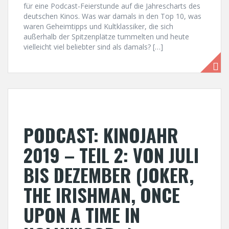
für eine Podcast-Feierstunde auf die Jahrescharts des
deutschen Kinos. Was war damals in den Top 10, was
waren Geheimtipps und Kultklassiker, die sich
außerhalb der Spitzenplätze tummelten und heute
vielleicht viel beliebter sind als damals? […]
PODCAST: KINOJAHR
2019 – TEIL 2: VON JULI
BIS DEZEMBER (JOKER,
THE IRISHMAN, ONCE
UPON A TIME IN