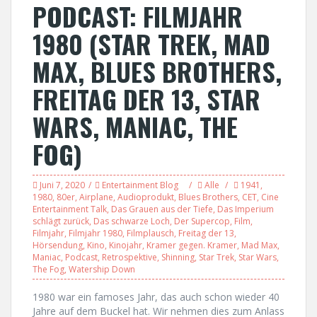
PODCAST: FILMJAHR
1980 (STAR TREK, MAD
MAX, BLUES BROTHERS,
FREITAG DER 13, STAR
WARS, MANIAC, THE
FOG)
Juni 7, 2020
Entertainment Blog
Alle
1941
,
1980
,
80er
,
Airplane
,
Audioprodukt
,
Blues Brothers
,
CET
,
Cine
Entertainment Talk
,
Das Grauen aus der Tiefe
,
Das Imperium
schlägt zurück
,
Das schwarze Loch
,
Der Supercop
,
Film
,
Filmjahr
,
Filmjahr 1980
,
Filmplausch
,
Freitag der 13
,
Hörsendung
,
Kino
,
Kinojahr
,
Kramer gegen. Kramer
,
Mad Max
,
Maniac
,
Podcast
,
Retrospektive
,
Shinning
,
Star Trek
,
Star Wars
,
The Fog
,
Watership Down
1980 war ein famoses Jahr, das auch schon wieder 40
Jahre auf dem Buckel hat. Wir nehmen dies zum Anlass