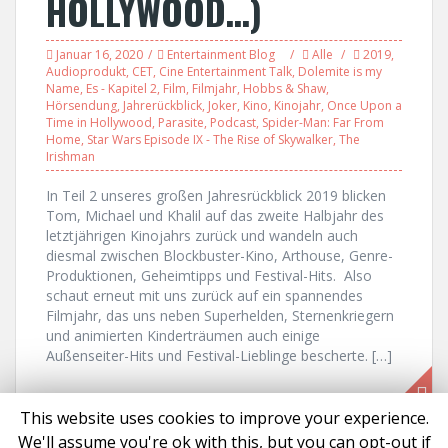
HOLLYWOOD…)
Januar 16, 2020
Entertainment Blog
Alle
2019
,
Audioprodukt
,
CET
,
Cine Entertainment Talk
,
Dolemite is my
Name
,
Es - Kapitel 2
,
Film
,
Filmjahr
,
Hobbs & Shaw
,
Hörsendung
,
Jahrerückblick
,
Joker
,
Kino
,
Kinojahr
,
Once Upon a
Time in Hollywood
,
Parasite
,
Podcast
,
Spider-Man: Far From
Home
,
Star Wars Episode IX - The Rise of Skywalker
,
The
Irishman
In Teil 2 unseres großen Jahresrückblick 2019 blicken
Tom, Michael und Khalil auf das zweite Halbjahr des
letztjährigen Kinojahrs zurück und wandeln auch
diesmal zwischen Blockbuster-Kino, Arthouse, Genre-
Produktionen, Geheimtipps und Festival-Hits. Also
schaut erneut mit uns zurück auf ein spannendes
Filmjahr, das uns neben Superhelden, Sternenkriegern
und animierten Kinderträumen auch einige
Außenseiter-Hits und Festival-Lieblinge bescherte. […]
This website uses cookies to improve your experience.
We'll assume you're ok with this, but you can opt-out if