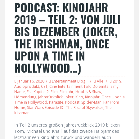
PODCAST: KINOJAHR
2019 – TEIL 2: VON JULI
BIS DEZEMBER (JOKER,
THE IRISHMAN, ONCE
UPON A TIME IN
HOLLYWOOD…)
Januar 16, 2020
Entertainment Blog
Alle
2019
,
Audioprodukt
,
CET
,
Cine Entertainment Talk
,
Dolemite is my
Name
,
Es - Kapitel 2
,
Film
,
Filmjahr
,
Hobbs & Shaw
,
Hörsendung
,
Jahrerückblick
,
Joker
,
Kino
,
Kinojahr
,
Once Upon a
Time in Hollywood
,
Parasite
,
Podcast
,
Spider-Man: Far From
Home
,
Star Wars Episode IX - The Rise of Skywalker
,
The
Irishman
In Teil 2 unseres großen Jahresrückblick 2019 blicken
Tom, Michael und Khalil auf das zweite Halbjahr des
letztjährigen Kinojahrs zurück und wandeln auch