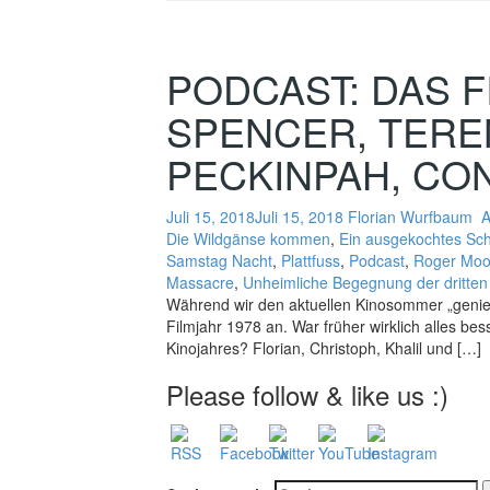
PODCAST: DAS F
SPENCER, TERE
PECKINPAH, CO
Juli 15, 2018
Juli 15, 2018
Florian Wurfbaum
A
Die Wildgänse kommen
,
Ein ausgekochtes Schl
Samstag Nacht
,
Plattfuss
,
Podcast
,
Roger Moo
Massacre
,
Unheimliche Begegnung der dritten
Während wir den aktuellen Kinosommer „genieß
Filmjahr 1978 an. War früher wirklich alles be
Kinojahres? Florian, Christoph, Khalil und […]
Please follow & like us :)