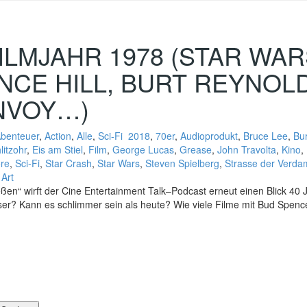
ILMJAHR 1978 (STAR WAR
NCE HILL, BURT REYNOL
NVOY…)
benteuer
,
Action
,
Alle
,
Sci-Fi
2018
,
70er
,
Audioprodukt
,
Bruce Lee
,
Bu
itzohr
,
Eis am Stiel
,
Film
,
George Lucas
,
Grease
,
John Travolta
,
Kino
,
re
,
Sci-Fi
,
Star Crash
,
Star Wars
,
Steven Spielberg
,
Strasse der Verd
 Art
en“ wirft der Cine Entertainment Talk–Podcast erneut einen Blick 40 
sser? Kann es schlimmer sein als heute? Wie viele Filme mit Bud Spence