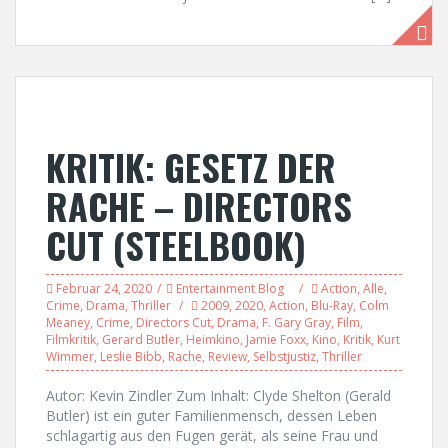
KRITIK: GESETZ DER
RACHE – DIRECTORS
CUT (STEELBOOK)
Februar 24, 2020
Entertainment Blog
Action
,
Alle
,
Crime
,
Drama
,
Thriller
2009
,
2020
,
Action
,
Blu-Ray
,
Colm
Meaney
,
Crime
,
Directors Cut
,
Drama
,
F. Gary Gray
,
Film
,
Filmkritik
,
Gerard Butler
,
Heimkino
,
Jamie Foxx
,
Kino
,
Kritik
,
Kurt
Wimmer
,
Leslie Bibb
,
Rache
,
Review
,
Selbstjustiz
,
Thriller
Autor: Kevin Zindler Zum Inhalt: Clyde Shelton (Gerald
Butler) ist ein guter Familienmensch, dessen Leben
schlagartig aus den Fugen gerät, als seine Frau und