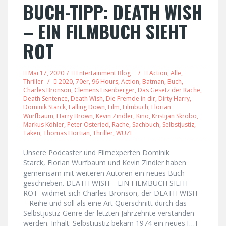
BUCH-TIPP: DEATH WISH
– EIN FILMBUCH SIEHT
ROT
Mai 17, 2020
Entertainment Blog
Action
,
Alle
,
Thriller
2020
,
70er
,
96 Hours
,
Action
,
Batman
,
Buch
,
Charles Bronson
,
Clemens Eisenberger
,
Das Gesetz der Rache
,
Death Sentence
,
Death Wish
,
Die Fremde in dir
,
Dirty Harry
,
Dominik Starck
,
Falling Down
,
Film
,
Filmbuch
,
Florian
Wurfbaum
,
Harry Brown
,
Kevin Zindler
,
Kino
,
Kristijan Skrobo
,
Markus Köhler
,
Peter Osteried
,
Rache
,
Sachbuch
,
Selbstjustiz
,
Taken
,
Thomas Hortian
,
Thriller
,
WUZI
Unsere Podcaster und Filmexperten Dominik
Starck, Florian Wurfbaum und Kevin Zindler haben
gemeinsam mit weiteren Autoren ein neues Buch
geschrieben. DEATH WISH – EIN FILMBUCH SIEHT
ROT widmet sich Charles Bronson, der DEATH WISH
– Reihe und soll als eine Art Querschnitt durch das
Selbstjustiz-Genre der letzten Jahrzehnte verstanden
werden. Inhalt: Selbstjustiz bekam 1974 ein neues […]