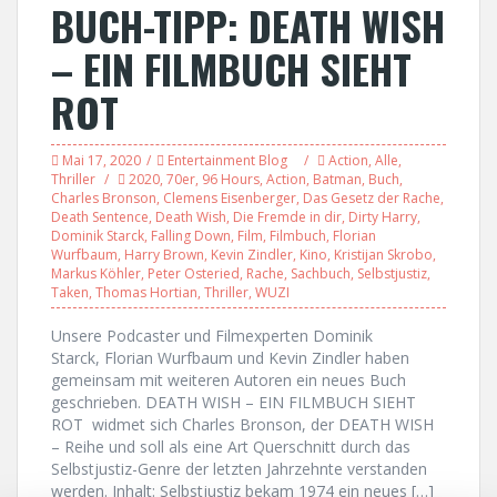
BUCH-TIPP: DEATH WISH
– EIN FILMBUCH SIEHT
ROT
Mai 17, 2020
Entertainment Blog
Action
,
Alle
,
Thriller
2020
,
70er
,
96 Hours
,
Action
,
Batman
,
Buch
,
Charles Bronson
,
Clemens Eisenberger
,
Das Gesetz der Rache
,
Death Sentence
,
Death Wish
,
Die Fremde in dir
,
Dirty Harry
,
Dominik Starck
,
Falling Down
,
Film
,
Filmbuch
,
Florian
Wurfbaum
,
Harry Brown
,
Kevin Zindler
,
Kino
,
Kristijan Skrobo
,
Markus Köhler
,
Peter Osteried
,
Rache
,
Sachbuch
,
Selbstjustiz
,
Taken
,
Thomas Hortian
,
Thriller
,
WUZI
Unsere Podcaster und Filmexperten Dominik
Starck, Florian Wurfbaum und Kevin Zindler haben
gemeinsam mit weiteren Autoren ein neues Buch
geschrieben. DEATH WISH – EIN FILMBUCH SIEHT
ROT widmet sich Charles Bronson, der DEATH WISH
– Reihe und soll als eine Art Querschnitt durch das
Selbstjustiz-Genre der letzten Jahrzehnte verstanden
werden. Inhalt: Selbstjustiz bekam 1974 ein neues […]