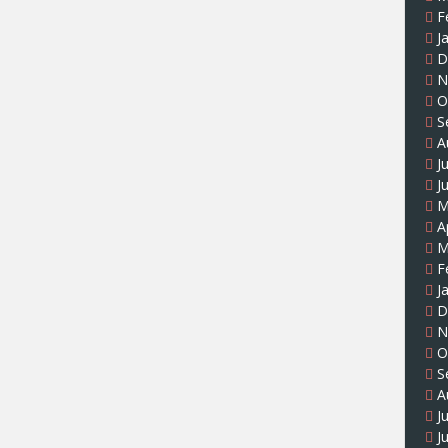
F
J
D
N
O
S
A
J
J
M
A
M
F
J
D
N
O
S
A
J
J