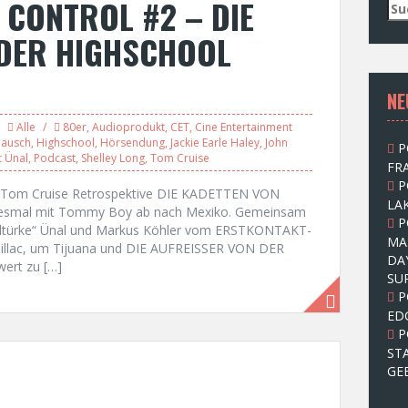
 CONTROL #2 – DIE
S
u
 DER HIGHSCHOOL
c
h
e
NE
n
n
Alle
80er
,
Audioprodukt
,
CET
,
Cine Entertainment
a
lausch
,
Highschool
,
Hörsendung
,
Jackie Earle Haley
,
John
P
c
 Ünal
,
Podcast
,
Shelley Long
,
Tom Cruise
FRA
h
P
:
n Tom Cruise Retrospektive DIE KADETTEN VON
LAK
iesmal mit Tommy Boy ab nach Mexiko. Gemeinsam
P
dtürke“ Ünal und Markus Köhler vom ERSTKONTAKT-
MA
adillac, um Tijuana und DIE AUFREISSER VON DER
DA
ert zu […]
SU
P
ED
P
ST
GE