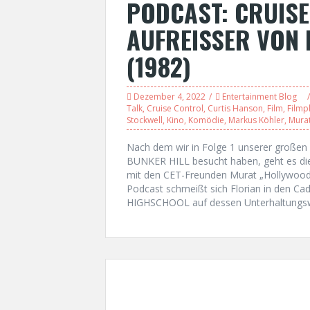
PODCAST: CRUISE
AUFREISSER VON
(1982)
Dezember 4, 2022
Entertainment Blog
Talk
,
Cruise Control
,
Curtis Hanson
,
Film
,
Filmp
Stockwell
,
Kino
,
Komödie
,
Markus Köhler
,
Murat
Nach dem wir in Folge 1 unserer große
BUNKER HILL besucht haben, geht es d
mit den CET-Freunden Murat „Hollywoo
Podcast schmeißt sich Florian in den C
HIGHSCHOOL auf dessen Unterhaltungsw