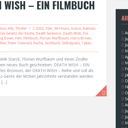
H WISH – EIN FILMBUCH
AR
tion
,
Alle
,
Thriller
2020
,
70er
,
96 Hours
,
Action
,
Batman
,
A
Das Gesetz der Rache
,
Death Sentence
,
Death Wish
,
Die
ing Down
,
Film
,
Filmbuch
,
Florian Wurfbaum
,
Harry Brown
,
J
hler
,
Peter Osteried
,
Rache
,
Sachbuch
,
Selbstjustiz
,
Taken
,
J
M
A
nik Starck, Florian Wurfbaum und Kevin Zindler
M
ein neues Buch geschrieben. DEATH WISH – EIN
F
s Bronson, der DEATH WISH – Reihe und soll als
J
tiz-Genre der letzten Jahrzehnte verstanden werden.
D
 […]
N
O
S
A
J
J
M