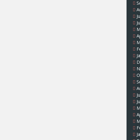
S
A
J
J
M
A
M
F
J
D
N
O
S
A
J
J
M
A
M
F
J