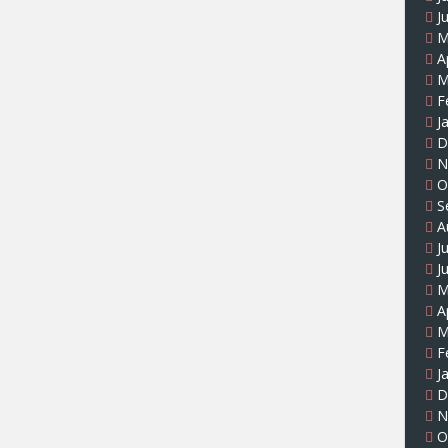
J
M
A
M
F
J
D
N
O
S
A
J
J
M
A
M
F
J
D
N
O