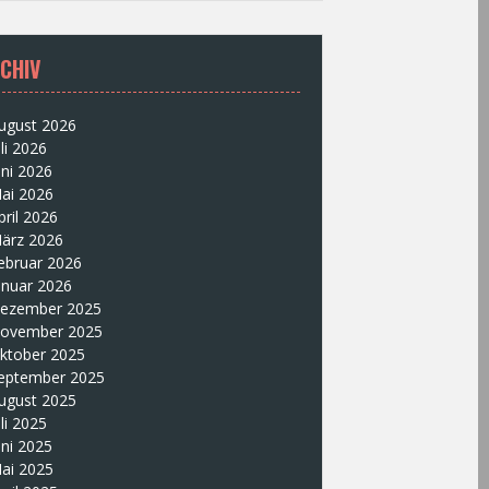
CHIV
ugust 2026
uli 2026
uni 2026
ai 2026
pril 2026
ärz 2026
ebruar 2026
anuar 2026
ezember 2025
ovember 2025
ktober 2025
eptember 2025
ugust 2025
uli 2025
uni 2025
ai 2025