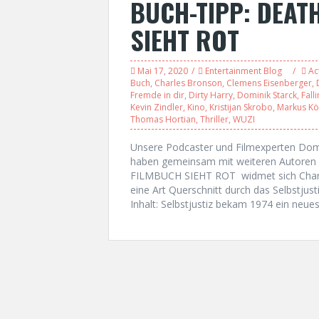
BUCH-TIPP: DEAT
SIEHT ROT
Mai 17, 2020
Entertainment Blog
Ac
Buch
,
Charles Bronson
,
Clemens Eisenberger
,
Fremde in dir
,
Dirty Harry
,
Dominik Starck
,
Fall
Kevin Zindler
,
Kino
,
Kristijan Skrobo
,
Markus Kö
Thomas Hortian
,
Thriller
,
WUZI
Unsere Podcaster und Filmexperten Domi
haben gemeinsam mit weiteren Autoren 
FILMBUCH SIEHT ROT widmet sich Charle
eine Art Querschnitt durch das Selbstjus
Inhalt: Selbstjustiz bekam 1974 ein neues