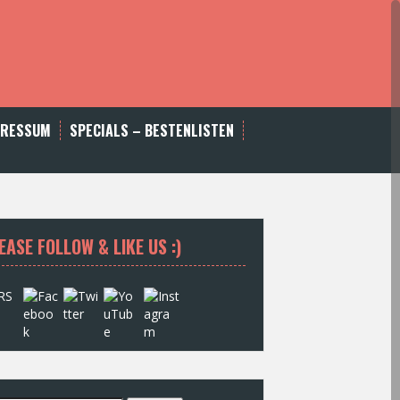
PRESSUM
SPECIALS – BESTENLISTEN
EASE FOLLOW & LIKE US :)