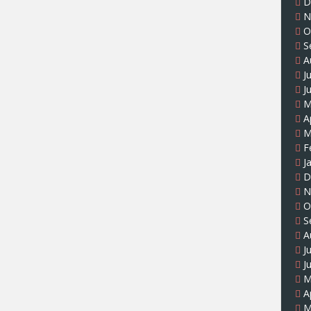
D
N
O
S
A
J
J
M
A
M
F
J
D
N
O
S
A
J
J
M
A
M