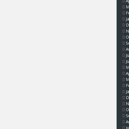
A
M
F
J
D
N
O
S
A
J
J
M
A
M
F
J
D
N
O
S
A
J