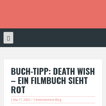
S
k
i
p
t
o
c
o
n
t
e
n
t
BUCH-TIPP: DEATH WISH
– EIN FILMBUCH SIEHT
ROT
Mai 17, 2020
Entertainment Blog