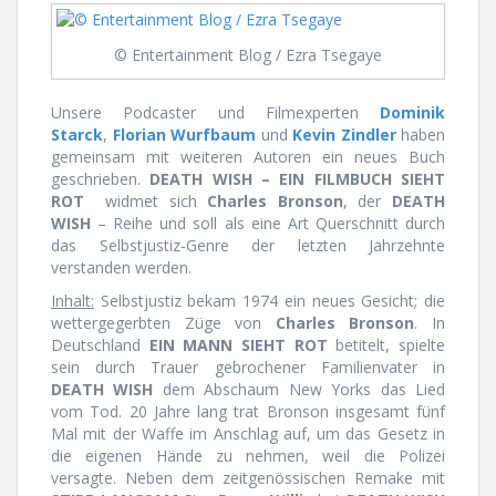
© Entertainment Blog / Ezra Tsegaye
Unsere Podcaster und Filmexperten
Dominik
Starck
,
Florian Wurfbaum
und
Kevin Zindler
haben
gemeinsam mit weiteren Autoren ein neues Buch
geschrieben.
DEATH WISH – EIN FILMBUCH SIEHT
ROT
widmet sich
Charles Bronson
, der
DEATH
WISH
– Reihe und soll als eine Art Querschnitt durch
das Selbstjustiz-Genre der letzten Jahrzehnte
verstanden werden.
Inhalt:
Selbstjustiz bekam 1974 ein neues Gesicht; die
wettergegerbten Züge von
Charles Bronson
. In
Deutschland
EIN MANN SIEHT ROT
betitelt, spielte
sein durch Trauer gebrochener Familienvater in
DEATH WISH
dem Abschaum New Yorks das Lied
vom Tod. 20 Jahre lang trat Bronson insgesamt fünf
Mal mit der Waffe im Anschlag auf, um das Gesetz in
die eigenen Hände zu nehmen, weil die Polizei
versagte. Neben dem zeitgenössischen Remake mit