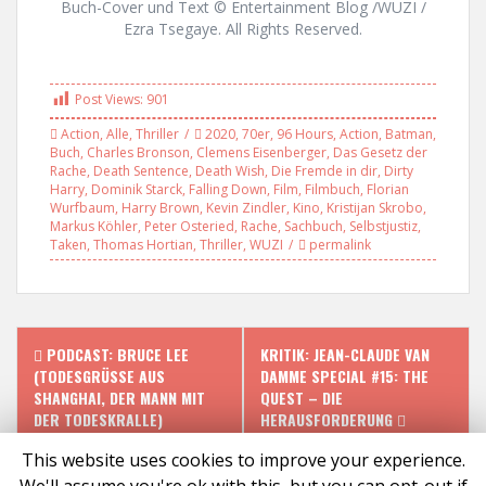
Buch-Cover und Text © Entertainment Blog /WUZI /
Ezra Tsegaye. All Rights Reserved.
Post Views:
901
Action
,
Alle
,
Thriller
2020
,
70er
,
96 Hours
,
Action
,
Batman
,
Buch
,
Charles Bronson
,
Clemens Eisenberger
,
Das Gesetz der
Rache
,
Death Sentence
,
Death Wish
,
Die Fremde in dir
,
Dirty
Harry
,
Dominik Starck
,
Falling Down
,
Film
,
Filmbuch
,
Florian
Wurfbaum
,
Harry Brown
,
Kevin Zindler
,
Kino
,
Kristijan Skrobo
,
Markus Köhler
,
Peter Osteried
,
Rache
,
Sachbuch
,
Selbstjustiz
,
Taken
,
Thomas Hortian
,
Thriller
,
WUZI
permalink
P
PODCAST: BRUCE LEE
KRITIK: JEAN-CLAUDE VAN
(TODESGRÜSSE AUS
DAMME SPECIAL #15: THE
o
SHANGHAI, DER MANN MIT
QUEST – DIE
DER TODESKRALLE)
HERAUSFORDERUNG
s
This website uses cookies to improve your experience.