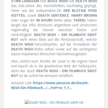
STIRB LANGSAM
-Star
Bruce Willis
hat
DEATH WISH
das Sub-Genre des Rachethrillers nachhaltig geprägt.
Filme wie der Independent-Hit
DER BLUTIGE PFAD
GOTTES
, sowie
DEATH SENTENCE
,
HARRY BROWN
oder sogar die
96 HOURS
-Reihe (alias
TAKEN
) haben
längst das Erbe Bronsons angetreten und verwischen
regelmäßig die Grenze zwischen Rache und
Gerechtigkeit.
DEATH WISH – EIN FILMBUCH SIEHT
ROT
wirft einen Blick auf die Filmlandschaft, welche
DEATH WISH
hervorbrachte, auf die Produktion der
DEATH WISH
-Reihe selbst sowie auf die wichtigsten
davon inspirierten filmischen Nachahmungstäter.
Also, nehmt eure Rechte als Leser in die eigene Hand
und taucht ab in die gnadenlose Welt der Selbstjustiz,
denn das Buch
DEATH WISH – EIN FILMBUCH SIEHT
ROT
ist ab sofort bei Amazon erhältlich.
Amazon Link:
https://www.amazon.de/Death-
Wish-Ein-Filmbuch…/…/ref=sr_1_1…