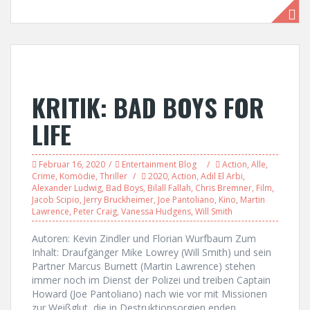
KRITIK: BAD BOYS FOR
LIFE
Februar 16, 2020
Entertainment Blog
Action
,
Alle
,
Crime
,
Komödie
,
Thriller
2020
,
Action
,
Adil El Arbi
,
Alexander Ludwig
,
Bad Boys
,
Bilall Fallah
,
Chris Bremner
,
Film
,
Jacob Scipio
,
Jerry Bruckheimer
,
Joe Pantoliano
,
Kino
,
Martin
Lawrence
,
Peter Craig
,
Vanessa Hudgens
,
Will Smith
Autoren: Kevin Zindler und Florian Wurfbaum Zum
Inhalt: Draufgänger Mike Lowrey (Will Smith) und sein
Partner Marcus Burnett (Martin Lawrence) stehen
immer noch im Dienst der Polizei und treiben Captain
Howard (Joe Pantoliano) nach wie vor mit Missionen
zur Weißglut, die in Destruktionsorgien enden.