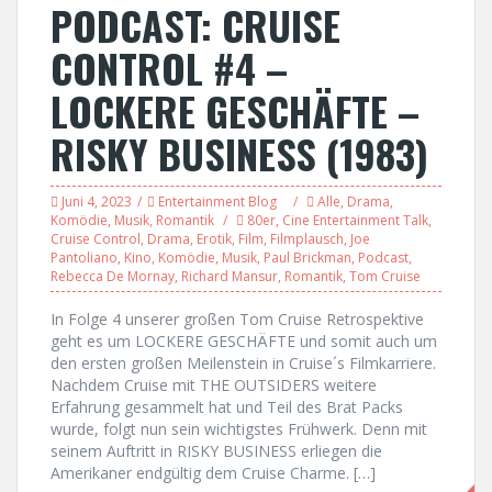
PODCAST: CRUISE
CONTROL #4 –
LOCKERE GESCHÄFTE –
RISKY BUSINESS (1983)
Juni 4, 2023
Entertainment Blog
Alle
,
Drama
,
Komödie
,
Musik
,
Romantik
80er
,
Cine Entertainment Talk
,
Cruise Control
,
Drama
,
Erotik
,
Film
,
Filmplausch
,
Joe
Pantoliano
,
Kino
,
Komödie
,
Musik
,
Paul Brickman
,
Podcast
,
Rebecca De Mornay
,
Richard Mansur
,
Romantik
,
Tom Cruise
In Folge 4 unserer großen Tom Cruise Retrospektive
geht es um LOCKERE GESCHÄFTE und somit auch um
den ersten großen Meilenstein in Cruise´s Filmkarriere.
Nachdem Cruise mit THE OUTSIDERS weitere
Erfahrung gesammelt hat und Teil des Brat Packs
wurde, folgt nun sein wichtigstes Frühwerk. Denn mit
seinem Auftritt in RISKY BUSINESS erliegen die
Amerikaner endgültig dem Cruise Charme. […]