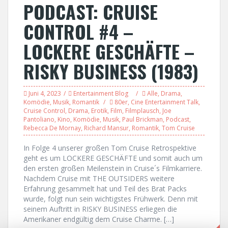
PODCAST: CRUISE
CONTROL #4 –
LOCKERE GESCHÄFTE –
RISKY BUSINESS (1983)
Juni 4, 2023
Entertainment Blog
Alle
,
Drama
,
Komödie
,
Musik
,
Romantik
80er
,
Cine Entertainment Talk
,
Cruise Control
,
Drama
,
Erotik
,
Film
,
Filmplausch
,
Joe
Pantoliano
,
Kino
,
Komödie
,
Musik
,
Paul Brickman
,
Podcast
,
Rebecca De Mornay
,
Richard Mansur
,
Romantik
,
Tom Cruise
In Folge 4 unserer großen Tom Cruise Retrospektive
geht es um LOCKERE GESCHÄFTE und somit auch um
den ersten großen Meilenstein in Cruise´s Filmkarriere.
Nachdem Cruise mit THE OUTSIDERS weitere
Erfahrung gesammelt hat und Teil des Brat Packs
wurde, folgt nun sein wichtigstes Frühwerk. Denn mit
seinem Auftritt in RISKY BUSINESS erliegen die
Amerikaner endgültig dem Cruise Charme. […]