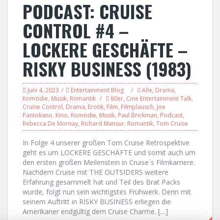
PODCAST: CRUISE
CONTROL #4 –
LOCKERE GESCHÄFTE –
RISKY BUSINESS (1983)
Juni 4, 2023
Entertainment Blog
Alle
,
Drama
,
Komödie
,
Musik
,
Romantik
80er
,
Cine Entertainment Talk
,
Cruise Control
,
Drama
,
Erotik
,
Film
,
Filmplausch
,
Joe
Pantoliano
,
Kino
,
Komödie
,
Musik
,
Paul Brickman
,
Podcast
,
Rebecca De Mornay
,
Richard Mansur
,
Romantik
,
Tom Cruise
In Folge 4 unserer großen Tom Cruise Retrospektive
geht es um LOCKERE GESCHÄFTE und somit auch um
den ersten großen Meilenstein in Cruise´s Filmkarriere.
Nachdem Cruise mit THE OUTSIDERS weitere
Erfahrung gesammelt hat und Teil des Brat Packs
wurde, folgt nun sein wichtigstes Frühwerk. Denn mit
seinem Auftritt in RISKY BUSINESS erliegen die
Amerikaner endgültig dem Cruise Charme. […]