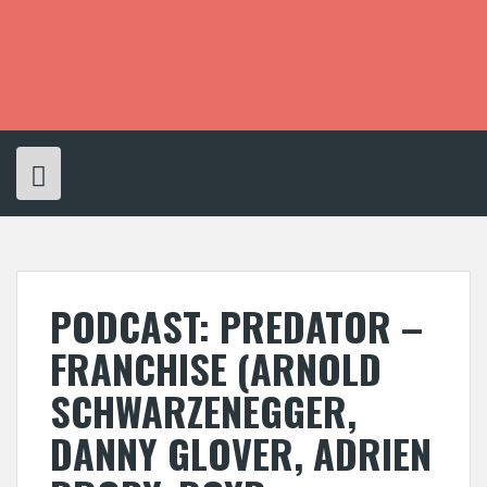
S
k
i
p
t
o
c
o
n
t
e
n
t
PODCAST: PREDATOR –
FRANCHISE (ARNOLD
SCHWARZENEGGER,
DANNY GLOVER, ADRIEN