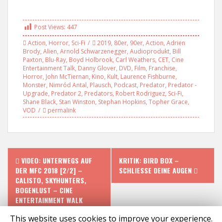
Post Views:
447
Action
,
Horror
,
Sci-Fi
2019
,
80er
,
90er
,
Action
,
Adrien
Brody
,
Alien
,
Arnold Schwarzenegger
,
Audioprodukt
,
Bill
Paxton
,
Blu-Ray
,
Boyd Holbrook
,
Carl Weathers
,
CET
,
Cine
Entertainment Talk
,
Danny Glover
,
DVD
,
Film
,
Franchise
,
Horror
,
John McTiernan
,
Kino
,
Kult
,
Laurence Fishburne
,
Monster
,
Nimród Antal
,
Plausch
,
Podcast
,
Predator
,
Predator -
Upgrade
,
Predator 2
,
Predators
,
Robert Rodriguez
,
Sci-Fi
,
Shane Black
,
Stan Winston
,
Stephan Hopkins
,
Topher Grace
,
VOD
permalink
P
VIDEO: UNTERWEGS AUF
KRITIK: BIRD BOX –
DER MFC 2018 [2/2] –
SCHLIESSE DEINE AUGEN
o
CALISTO, SKYHUNTERS,
BOGENLUST – CINE
s
ENTERTAINMENT WALK
This website uses cookies to improve your experience.