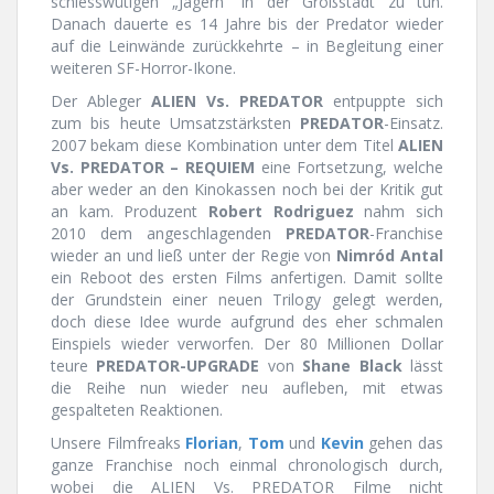
schiesswütigen „Jägern“ in der Großstadt zu tun.
Danach dauerte es 14 Jahre bis der Predator wieder
auf die Leinwände zurückkehrte – in Begleitung einer
weiteren SF-Horror-Ikone.
Der Ableger
ALIEN Vs. PREDATOR
entpuppte sich
zum bis heute Umsatzstärksten
PREDATOR
-Einsatz.
2007 bekam diese Kombination unter dem Titel
ALIEN
Vs. PREDATOR – REQUIEM
eine Fortsetzung, welche
aber weder an den Kinokassen noch bei der Kritik gut
an kam. Produzent
Robert Rodriguez
nahm sich
2010 dem angeschlagenden
PREDATOR
-Franchise
wieder an und ließ unter der Regie von
Nimród Antal
ein Reboot des ersten Films anfertigen. Damit sollte
der Grundstein einer neuen Trilogy gelegt werden,
doch diese Idee wurde aufgrund des eher schmalen
Einspiels wieder verworfen. Der 80 Millionen Dollar
teure
PREDATOR-UPGRADE
von
Shane Black
lässt
die Reihe nun wieder neu aufleben, mit etwas
gespalteten Reaktionen.
Unsere Filmfreaks
Florian
,
Tom
und
Kevin
gehen das
ganze Franchise noch einmal chronologisch durch,
wobei die ALIEN Vs. PREDATOR Filme nicht