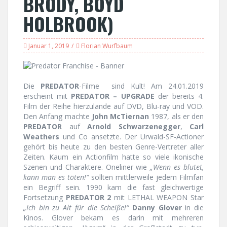
BRODY, BOYD
HOLBROOK)
Januar 1, 2019
Florian Wurfbaum
Die
PREDATOR
-Filme sind Kult! Am 24.01.2019
erscheint mit
PREDATOR – UPGRADE
der bereits 4.
Film der Reihe hierzulande auf DVD, Blu-ray und VOD.
Den Anfang machte
John McTiernan
1987, als er den
PREDATOR
auf
Arnold Schwarzenegger
,
Carl
Weathers
und Co ansetzte. Der Urwald-SF-Actioner
gehört bis heute zu den besten Genre-Vertreter aller
Zeiten. Kaum ein Actionfilm hatte so viele ikonische
Szenen und Charaktere. Oneliner wie
„Wenn es blutet,
kann man es töten!“
sollten mittlerweile jedem Filmfan
ein Begriff sein. 1990 kam die fast gleichwertige
Fortsetzung
PREDATOR 2
mit LETHAL WEAPON Star
„Ich bin zu Alt für die Scheiße!“
Danny Glover
in die
Kinos. Glover bekam es darin mit mehreren