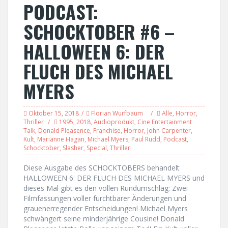
PODCAST:
SCHOCKTOBER #6 –
HALLOWEEN 6: DER
FLUCH DES MICHAEL
MYERS
Oktober 15, 2018
Florian Wurfbaum
Alle
,
Horror
,
Thriller
1995
,
2018
,
Audioprodukt
,
Cine Entertainment
Talk
,
Donald Pleasence
,
Franchise
,
Horror
,
John Carpenter
,
Kult
,
Marianne Hagan
,
Michael Myers
,
Paul Rudd
,
Podcast
,
Schocktober
,
Slasher
,
Special
,
Thriller
Diese Ausgabe des SCHOCKTOBERS behandelt
HALLOWEEN 6: DER FLUCH DES MICHAEL MYERS und
dieses Mal gibt es den vollen Rundumschlag: Zwei
Filmfassungen voller furchtbarer Änderungen und
grauenerregender Entscheidungen! Michael Myers
schwängert seine minderjährige Cousine! Donald