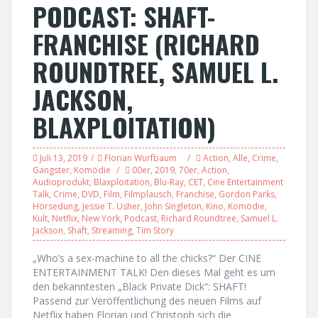
PODCAST: SHAFT-
FRANCHISE (RICHARD
ROUNDTREE, SAMUEL L.
JACKSON,
BLAXPLOITATION)
Juli 13, 2019
Florian Wurfbaum
Action
,
Alle
,
Crime
,
Gangster
,
Komödie
00er
,
2019
,
70er
,
Action
,
Audioprodukt
,
Blaxploitation
,
Blu-Ray
,
CET
,
Cine Entertainment
Talk
,
Crime
,
DVD
,
Film
,
Filmplausch
,
Franchise
,
Gordon Parks
,
Hörsedung
,
Jessie T. Usher
,
John Singleton
,
Kino
,
Komödie
,
Kult
,
Netflix
,
New York
,
Podcast
,
Richard Roundtree
,
Samuel L.
Jackson
,
Shaft
,
Streaming
,
Tim Story
„Who’s a sex-machine to all the chicks?“ Der CINE
ENTERTAINMENT TALK! Den dieses Mal geht es um
den bekanntesten „Black Private Dick“: SHAFT!
Passend zur Veröffentlichung des neuen Films auf
Netflix haben Florian und Christoph sich die