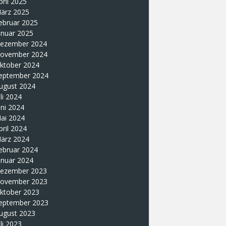
pril 2025
ärz 2025
ebruar 2025
anuar 2025
ezember 2024
ovember 2024
ktober 2024
eptember 2024
ugust 2024
uli 2024
uni 2024
ai 2024
pril 2024
ärz 2024
ebruar 2024
anuar 2024
ezember 2023
ovember 2023
ktober 2023
eptember 2023
ugust 2023
uli 2023