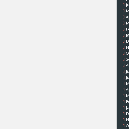
J
M
A
M
F
J
D
N
O
S
A
J
J
M
A
M
F
J
D
N
O