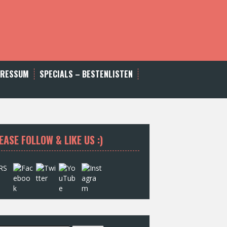
PRESSUM
SPECIALS – BESTENLISTEN
EASE FOLLOW & LIKE US :)