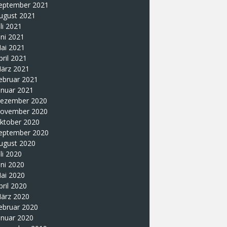
eptember 2021
ugust 2021
uli 2021
uni 2021
ai 2021
pril 2021
ärz 2021
ebruar 2021
anuar 2021
ezember 2020
ovember 2020
ktober 2020
eptember 2020
ugust 2020
uli 2020
uni 2020
ai 2020
pril 2020
ärz 2020
ebruar 2020
anuar 2020