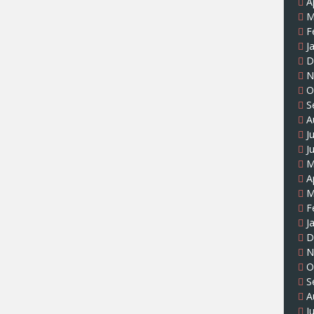
A
M
F
J
D
N
O
S
A
J
J
M
A
M
F
J
D
N
O
S
A
J