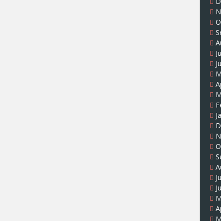
D
N
O
S
A
J
J
M
A
M
F
J
D
N
O
S
A
J
J
M
A
M