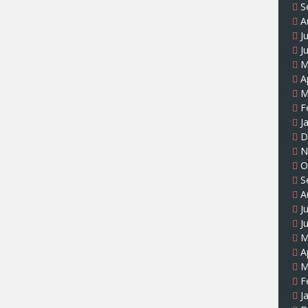
S
A
J
J
M
A
M
F
J
D
N
O
S
A
J
J
M
A
M
F
J