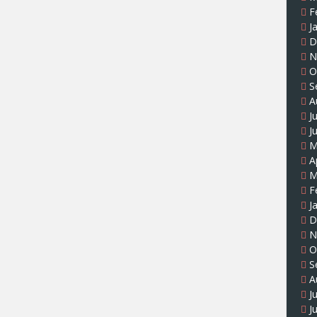
F
J
D
N
O
S
A
J
J
M
A
M
F
J
D
N
O
S
A
J
J