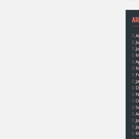
AR
A
J
J
M
A
M
F
J
D
N
O
S
A
J
J
M