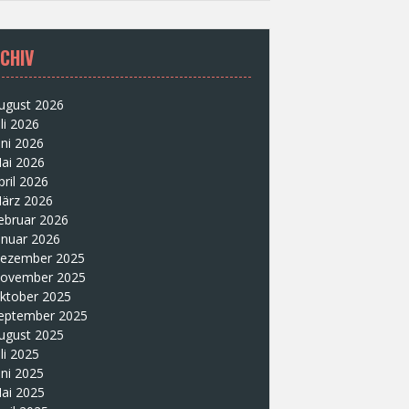
CHIV
ugust 2026
uli 2026
uni 2026
ai 2026
pril 2026
ärz 2026
ebruar 2026
anuar 2026
ezember 2025
ovember 2025
ktober 2025
eptember 2025
ugust 2025
uli 2025
uni 2025
ai 2025