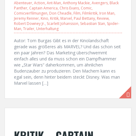
Abenteuer
,
Action
,
Ant-Man
,
Anthony Mackie
,
Avengers
,
Black
Panther
,
Captain America
,
Chris Evans
,
Comic
,
Comicverfilmungen
,
Don Cheadle
,
Film
,
Filmkritik
,
Iron Man
,
Jeremy Renner
,
Kino
,
Kritik
,
Marvel
,
Paul Bettany
,
Review
,
Robert Downey Jr.
,
Scarlett Johansson
,
Sebastian Stan
,
Spider-
Man
,
Trailer
,
Unterhaltung
Autor: Tom Burgas Gibt es in der Kinolandschaft
gerade was größeres als MARVEL? Und das schon seit
ein paar Jahren? Das Marketing überschwemmt
einfach alles und da muss schon ein Dampfhammer
wie „Star Wars“ daherkommen, um ähnlichen
Budenzauber zu produzieren. Den Machern kann es
egal sein, denn hinter beidem steckt Disney. Was man
Marvel lassen […]
KRITIK – CAPTAIN