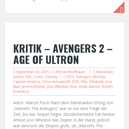
KRITIK – AVENGERS 2 –
AGE OF ULTRON
September 24, 2015
Florian Wurfbaum
Abenteuer
,
Action
,
Alle
,
Comic
,
Fantasy
2015
,
Avengers
,
Blu-Ray
,
Captain America
,
Chris Hemsworth
,
DVD
,
Film
,
Filmkritik
,
Iron
Man
,
Jeremy Renner
,
Joss Whedon
,
Kino
,
Kritik
,
Marvel
,
Robert
Downey Jr.
Autor: Marcel Flock Nach dem fulminanten Erfolg von
„Marvel’s The Avengers“ war es nur eine Frage der
Zeit, bis das Sequel folgte. Glücklicherweise hat hierbei
erneut Joss Whedon das Zepter in der Hand, jedoch
war dennoch die Skepsis groß, ob „Marvel’s The