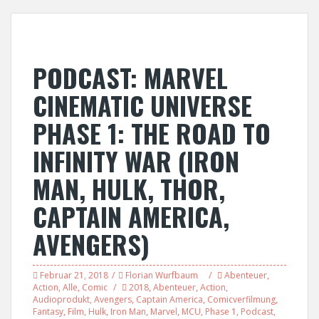
PODCAST: MARVEL
CINEMATIC UNIVERSE
PHASE 1: THE ROAD TO
INFINITY WAR (IRON
MAN, HULK, THOR,
CAPTAIN AMERICA,
AVENGERS)
Februar 21, 2018
Florian Wurfbaum
Abenteuer
,
Action
,
Alle
,
Comic
2018
,
Abenteuer
,
Action
,
Audioprodukt
,
Avengers
,
Captain America
,
Comicverfilmung
,
Fantasy
,
Film
,
Hulk
,
Iron Man
,
Marvel
,
MCU
,
Phase 1
,
Podcast
,