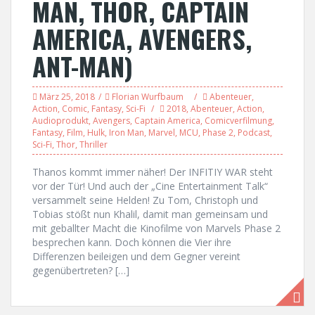
MAN, THOR, CAPTAIN
AMERICA, AVENGERS,
ANT-MAN)
März 25, 2018
Florian Wurfbaum
Abenteuer
,
Action
,
Comic
,
Fantasy
,
Sci-Fi
2018
,
Abenteuer
,
Action
,
Audioprodukt
,
Avengers
,
Captain America
,
Comicverfilmung
,
Fantasy
,
Film
,
Hulk
,
Iron Man
,
Marvel
,
MCU
,
Phase 2
,
Podcast
,
Sci-Fi
,
Thor
,
Thriller
Thanos kommt immer näher! Der INFITIY WAR steht
vor der Tür! Und auch der „Cine Entertainment Talk“
versammelt seine Helden! Zu Tom, Christoph und
Tobias stößt nun Khalil, damit man gemeinsam und
mit geballter Macht die Kinofilme von Marvels Phase 2
besprechen kann. Doch können die Vier ihre
Differenzen beileigen und dem Gegner vereint
gegenübertreten? […]