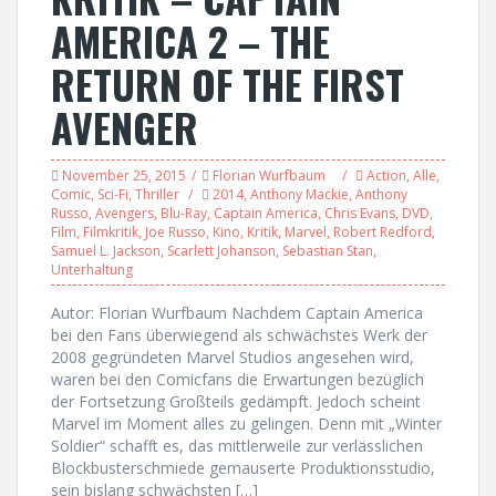
AMERICA 2 – THE
RETURN OF THE FIRST
AVENGER
November 25, 2015
Florian Wurfbaum
Action
,
Alle
,
Comic
,
Sci-Fi
,
Thriller
2014
,
Anthony Mackie
,
Anthony
Russo
,
Avengers
,
Blu-Ray
,
Captain America
,
Chris Evans
,
DVD
,
Film
,
Filmkritik
,
Joe Russo
,
Kino
,
Kritik
,
Marvel
,
Robert Redford
,
Samuel L. Jackson
,
Scarlett Johanson
,
Sebastian Stan
,
Unterhaltung
Autor: Florian Wurfbaum Nachdem Captain America
bei den Fans überwiegend als schwächstes Werk der
2008 gegründeten Marvel Studios angesehen wird,
waren bei den Comicfans die Erwartungen bezüglich
der Fortsetzung Großteils gedämpft. Jedoch scheint
Marvel im Moment alles zu gelingen. Denn mit „Winter
Soldier“ schafft es, das mittlerweile zur verlässlichen
Blockbusterschmiede gemauserte Produktionsstudio,
sein bislang schwächsten […]