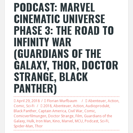
PODCAST: MARVEL
CINEMATIC UNIVERSE
PHASE 3: THE ROAD TO
INFINITY WAR
(GUARDIANS OF THE
GALAXY, THOR, DOCTOR
STRANGE, BLACK
PANTHER)
April 29, 2018
Florian Wurfbaum
Abenteuer
,
Action
,
Comic
,
Sci-Fi
2018
,
Abenteuer
,
Action
,
Audioprodukt
,
Black Panther
,
Captain America
,
Civil War
,
Comic
,
Comicverfilmungen
,
Doctor Strange
,
Film
,
Guardians of the
Galaxy
,
Hulk
,
Iron Man
,
Kino
,
Marvel
,
MCU
,
Podcast
,
Sci-Fi
,
Spider-Man
,
Thor