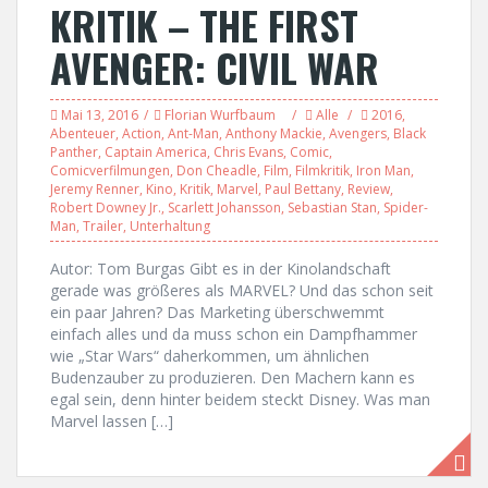
KRITIK – THE FIRST
AVENGER: CIVIL WAR
Mai 13, 2016
Florian Wurfbaum
Alle
2016
,
Abenteuer
,
Action
,
Ant-Man
,
Anthony Mackie
,
Avengers
,
Black
Panther
,
Captain America
,
Chris Evans
,
Comic
,
Comicverfilmungen
,
Don Cheadle
,
Film
,
Filmkritik
,
Iron Man
,
Jeremy Renner
,
Kino
,
Kritik
,
Marvel
,
Paul Bettany
,
Review
,
Robert Downey Jr.
,
Scarlett Johansson
,
Sebastian Stan
,
Spider-
Man
,
Trailer
,
Unterhaltung
Autor: Tom Burgas Gibt es in der Kinolandschaft
gerade was größeres als MARVEL? Und das schon seit
ein paar Jahren? Das Marketing überschwemmt
einfach alles und da muss schon ein Dampfhammer
wie „Star Wars“ daherkommen, um ähnlichen
Budenzauber zu produzieren. Den Machern kann es
egal sein, denn hinter beidem steckt Disney. Was man
Marvel lassen […]