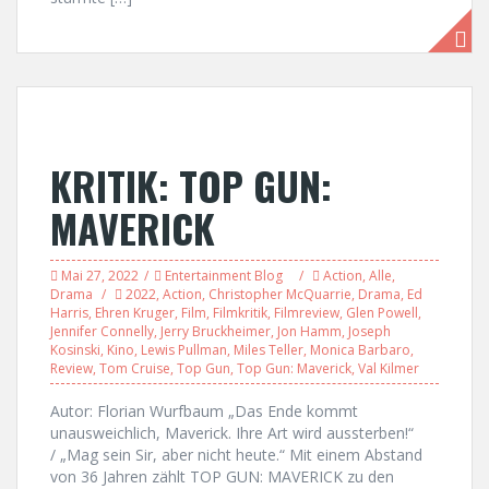
KRITIK: TOP GUN:
MAVERICK
Mai 27, 2022
Entertainment Blog
Action
,
Alle
,
Drama
2022
,
Action
,
Christopher McQuarrie
,
Drama
,
Ed
Harris
,
Ehren Kruger
,
Film
,
Filmkritik
,
Filmreview
,
Glen Powell
,
Jennifer Connelly
,
Jerry Bruckheimer
,
Jon Hamm
,
Joseph
Kosinski
,
Kino
,
Lewis Pullman
,
Miles Teller
,
Monica Barbaro
,
Review
,
Tom Cruise
,
Top Gun
,
Top Gun: Maverick
,
Val Kilmer
Autor: Florian Wurfbaum „Das Ende kommt
unausweichlich, Maverick. Ihre Art wird aussterben!“
/ „Mag sein Sir, aber nicht heute.“ Mit einem Abstand
von 36 Jahren zählt TOP GUN: MAVERICK zu den