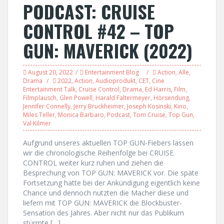
PODCAST: CRUISE
CONTROL #42 – TOP
GUN: MAVERICK (2022)
August 20, 2022
Entertainment Blog
Action
,
Alle
,
Drama
2022
,
Action
,
Audioprodukt
,
CET
,
Cine
Entertainment Talk
,
Cruise Control
,
Drama
,
Ed Harris
,
Film
,
Filmplausch
,
Glen Powell
,
Harald Faltermeyer
,
Hörsendung
,
Jennifer Connelly
,
Jerry Bruckheimer
,
Joseph Kosinski
,
Kino
,
Miles Teller
,
Monica Barbaro
,
Podcast
,
Tom Cruise
,
Top Gun
,
Val Kilmer
Aufgrund unseres aktuellen TOP GUN-Fiebers lassen
wir die chronologische Reihenfolge bei CRUISE
CONTROL weiter kurz ruhen und ziehen die
Besprechung von TOP GUN: MAVERICK vor. Die späte
Fortsetzung hatte bei der Ankündigung eigentlich keine
Chance und dennoch nutzten die Macher diese und
liefern mit TOP GUN: MAVERICK die Blockbuster-
Sensation des Jahres. Aber nicht nur das Publikum
stürmte […]