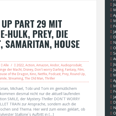
J
M
A
UP PART 29 MIT
M
F
E-HULK, PREY, DIE
J
D
, SAMARITAN, HOUSE
N
O
S
A
J
Alle
2022
,
Action
,
Amazon
,
Andor
,
Audioprodukt
,
J
Ringe der Macht
,
Disney
,
Don´t worry Darling
,
Fantasy
,
Film
,
ouse of the Dragon
,
Kino
,
Netflix
,
Podcast
,
Prey
,
Round Up
,
M
Smile
,
Streaming
,
The Old Man
,
Thriller
A
M
lorian, Michael, Tobi und Tom im gemütlichem
F
kommen diesmal nicht nur die aktuell laufenden
J
ation SMILE, der Mystery-Thriller DON´T WORRY
D
ULLET TRAIN zur Ansprache, sondern auch die
N
ochen sind Thema. Hier wird zum einen geklärt, ob
O
ester Stallone´s Auftritt in […]