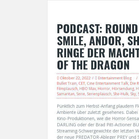
PODCAST: ROUND 
SMILE, ANDOR, SH
RINGE DER MACHT
OF THE DRAGON
Oktober 22, 2022
Entertainment Blog
Bullet Train
,
CET
,
Cine Entertainment Talk
,
Die 
Filmplausch
,
HBO Max
,
Horror
,
Hörsendung
,
H
Samaritan
,
Serie
,
Serienplausch
,
She-Hulk
,
Sky
,
Pünktlich zum Herbst-Anfang plaudern F
Ambiente über zuletzt gesehenes. Dabei 
Kino-Produktionen, wie die Horror-Sens
DARLING oder der Brad Pitt-Actioner B
Streaming-Schwergewichte der letzten W
der neue PREDATOR-Ableger PREY und Sylv