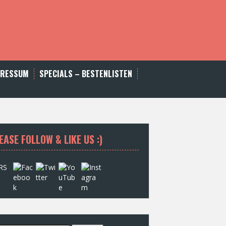
PRESSUM
SPECIALS – BESTENLISTEN
EASE FOLLOW & LIKE US :)