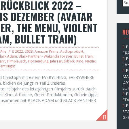
SRÜCKBLICK 2022 –
S
u
 BIS DEZEMBER (AVATAR
c
h
ER, THE MENU, VIOLENT
e
NE
n
AM, BULLET TRAIN)
n
a
P
c
Alle
2022
,
2023
,
Amazon Prime
,
Audioprodukt
,
FRA
h
lack Adam
,
Black Panther - Wakanda Forever
,
Bullet Train
,
P
:
jahr
,
Filmplausch
,
Hörsendung
,
Jahresrückblick
,
Kino
,
Netflix
,
LAK
lent Night
P
MA
und Christoph mit einem EVERYTHING, EVERYWHERE
DA
blicken die Jungs in Teil 2 unseres
SU
te Halbjahr des letztjährigen Filmjahrs zurück. Auch
P
er-Kino, Arthouse, Genre-Produktionen, Geheimtipps
ED
 es zusammen mit BLACK ADAM und BLACK PANTHER
P
ST
GE