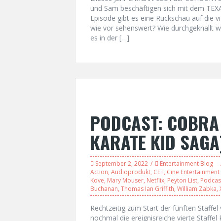
und Sam beschäftigen sich mit dem TEX
Episode gibt es eine Rückschau auf die vi
wie vor sehenswert? Wie durchgeknallt wi
es in der […]
PODCAST: COBRA K
KARATE KID SAGA
September 2, 2022
Entertainment Blog
Action
,
Audioprodukt
,
CET
,
Cine Entertainment 
Kove
,
Mary Mouser
,
Netflix
,
Peyton List
,
Podcas
Buchanan
,
Thomas Ian Griffith
,
William Zabka
,
Rechtzeitig zum Start der fünften Staff
nochmal die ereignisreiche vierte Staffel