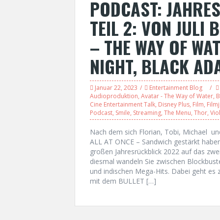
PODCAST: JAHRE
TEIL 2: VON JULI
– THE WAY OF WAT
NIGHT, BLACK AD
Januar 22, 2023
Entertainment Blog
Audioproduktion
,
Avatar - The Way of Water
,
B
Cine Entertainment Talk
,
Disney Plus
,
Film
,
Film
Podcast
,
Smile
,
Streaming
,
The Menu
,
Thor
,
Vio
Nach dem sich Florian, Tobi, Michael 
ALL AT ONCE – Sandwich gestärkt haben, 
großen Jahresrückblick 2022 auf das zwei
diesmal wandeln Sie zwischen Blockbust
und indischen Mega-Hits. Dabei geht
mit dem BULLET […]