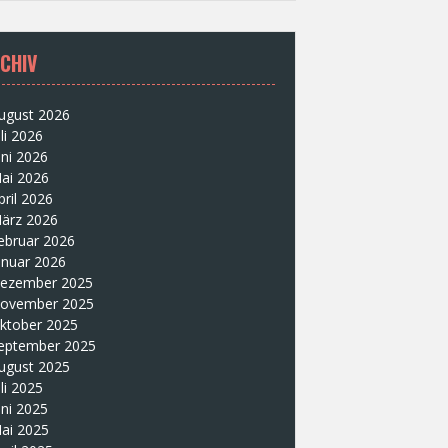
CHIV
ugust 2026
uli 2026
uni 2026
ai 2026
pril 2026
ärz 2026
ebruar 2026
anuar 2026
ezember 2025
ovember 2025
ktober 2025
eptember 2025
ugust 2025
uli 2025
uni 2025
ai 2025