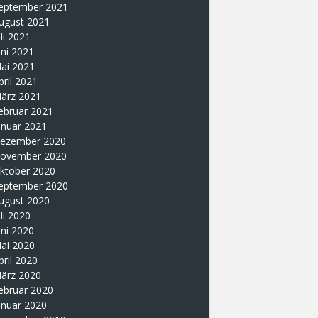
eptember 2021
ugust 2021
uli 2021
uni 2021
ai 2021
pril 2021
ärz 2021
ebruar 2021
anuar 2021
ezember 2020
ovember 2020
ktober 2020
eptember 2020
ugust 2020
uli 2020
uni 2020
ai 2020
pril 2020
ärz 2020
ebruar 2020
anuar 2020