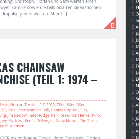
D
nung! Christoph, Florian und Sam werfen einen
awyer-Familie sowie die teils bizarren cineastischen
N
 Impulse geben wollten. Aber […]
O
S
A
J
J
M
A
M
XAS CHAINSAW
F
J
HISE (TEIL 1: 1974 –
D
N
O
S
Alle
,
Horror
,
Thriller
2022
,
70er
,
80er
,
90er
,
A
CET
,
Cine Entertainment Talk
,
Dennis Hopper
,
Film
,
J
ung
,
Jim Siedow
,
Kate Hodge
,
Ken Foree
,
Kim Henkel
,
Kino
,
J
ghey
,
Podcast
,
Renée Zellweger
,
Schocktober
,
The Texas
M
ggo Mortensen
A
M
BER ins entlegene Texas, denn Christoph, Florian