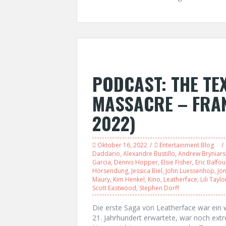
PODCAST: THE TE
MASSACRE – FRANC
2022)
Oktober 16, 2022
Entertainment Blog
Daddario
,
Alexandre Bustillo
,
Andrew Bryniars
Garcia
,
Dennis Hopper
,
Elsie Fisher
,
Eric Balfou
Hörsendung
,
Jessica Biel
,
John Luessenhop
,
Jo
Maury
,
Kim Henkel
,
Kino
,
Leatherface
,
Lili Taylo
Scott Eastwood
,
Stephen Dorff
Die erste Saga von Leatherface war ein 
21. Jahrhundert erwartete, war noch ext