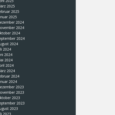
pril 2025
ärz 2025
ebruar 2025
anuar 2025
ezember 2024
ovember 2024
ktober 2024
eptember 2024
ugust 2024
uli 2024
uni 2024
ai 2024
pril 2024
ärz 2024
ebruar 2024
anuar 2024
ezember 2023
ovember 2023
ktober 2023
eptember 2023
ugust 2023
uli 2023