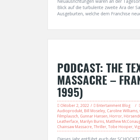
Neuausrichtungen waren an der Tagesord
Blick auf die turbulente zweite Ära der S
Ausgeburten, welche dem Franchise neue
PODCAST: THE TE
MASSACRE – FRANC
1995)
Oktober 2, 2022
Entertainment Blog
Audioprodukt
,
Bill Moseley
,
Caroline Williams
,
Filmplausch
,
Gunnar Hansen
,
Horror
,
Hörsend
Leatherface
,
Marilyn Burns
,
Matthew McConau
Chainsaw Massacre
,
Thriller
,
Tobe Hooper
,
Vi
Dieses Jahr entführt euch der SCHOCKTO