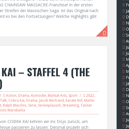
AS CHAINSAW MASSACRE-Franchise! In der ersten
F
er Streifen der klassischen Saga. Ist das Original nach
J
rd es bei den Fortsetzungen? Welche Highlights gibt
D
N
O
S
A
J
J
M
A
AI – STAFFEL 4 (THE
M
F
)
J
D
N
Action
,
Drama
,
Komödie
,
Martial-Arts
,
Sport
2022
,
Talk
,
Cobra Kai
,
Drama
,
Jacob Bertrand
,
Karate Kid
,
Martin
O
t
,
Ralph Macchio
,
Serie
,
Serienplausch
,
Streaming
,
Tanner
S
Xolo Maridueña
A
J
el von COBRA KAI kehren wir ins Dojo zurück, um
J
 Revue passieren zu lassen. Diesmal prügeln sich