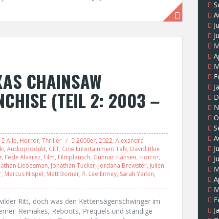
S
A
J
J
M
A
M
XAS CHAINSAW
F
J
HISE (TEIL 2: 2003 –
D
N
O
S
A
Alle
,
Horror
,
Thriller
2000er
,
2022
,
Alexandra
J
ki
,
Audioprodukt
,
CET
,
Cine Entertainment Talk
,
David Blue
r
,
Fede Alvarez
,
Film
,
Filmplausch
,
Gunnar Hansen
,
Horror
,
J
nathan Liebesman
,
Jonathan Tucker
,
Jordana Brewster
,
Julien
M
r
,
Marcus Nispel
,
Matt Bomer
,
R. Lee Ermey
,
Sarah Yarkin
,
A
M
F
wilder Ritt, doch was den Kettensägenschwinger im
J
remer: Remakes, Reboots, Prequels und ständige