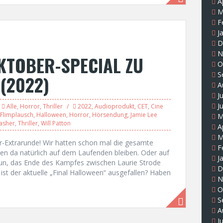
A
M
F
J
D
N
KTOBER-SPECIAL ZU
O
S
(2022)
A
J
J
Alle
,
Horror
,
Thriller
2022
,
Audioprodukt
,
CET
,
Cine
Flimplausch
,
Halloween
,
Horror
,
Hörsendung
,
Jamie Lee
M
lasher
,
Thriller
,
Will Patton
A
M
r-Extrarunde! Wir hatten schon mal die gesamte
F
 da natürlich auf dem Laufenden bleiben. Oder auf
J
nun, das Ende des Kampfes zwischen Laurie Strode
D
ist der aktuelle „Final Halloween“ ausgefallen? Haben
N
O
S
A
J