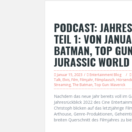
PODCAST: JAHRE
TEIL 1: VON JANUA
BATMAN, TOP GUN:
JURASSIC WORLD 
Januar 15, 2023
Entertainment Blog
Talk
,
Elvis
,
Film
,
Filmjahr
,
Filmplausch
,
Hörsend
Streaming
,
The Batman
,
Top Gun: Maverick
Nachdem das neue Jahr bereits voll im Ga
Jahresrückblick 2022 des Cine Entertainm
Christoph blicken auf das letztjährige F
Arthouse, Genre-Produktionen, Geheimti
breiten Querschnitt des Filmjahres zu bie