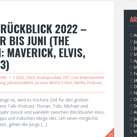
AR
SRÜCKBLICK 2022 –
R BIS JUNI (THE
A
J
 MAVERICK, ELVIS,
J
M
3)
A
M
F
Alle
2022
,
2023
,
Audioprodukt
,
CET
,
Cine Entertainment
J
ung
,
Jahresrückblick
,
Jurassic World 3
,
Kino
,
Netflix
,
Podcast
,
D
N
O
nge ist, wird es höchste Zeit für den großen
S
ent Talk–Podcast. Florian, Tobi, Michael und
ilmjahr zurück und wandeln zwischen Blockbuster-Kino,
A
pps und indischen Mega-Hits. Um einen möglichst
J
ten, gehen die Jungs […]
J
M