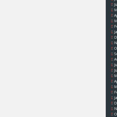
J
M
A
M
F
J
D
N
O
S
A
J
J
M
A
M
F
J
D
N
O