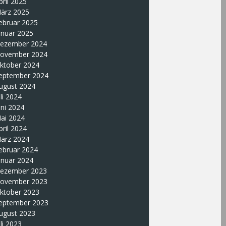
pril 2025
ärz 2025
ebruar 2025
anuar 2025
ezember 2024
ovember 2024
ktober 2024
eptember 2024
ugust 2024
uli 2024
uni 2024
ai 2024
pril 2024
ärz 2024
ebruar 2024
anuar 2024
ezember 2023
ovember 2023
ktober 2023
eptember 2023
ugust 2023
uli 2023