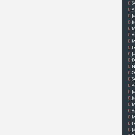
S
A
J
J
M
A
M
F
J
D
N
O
S
A
J
J
M
A
M
F
J