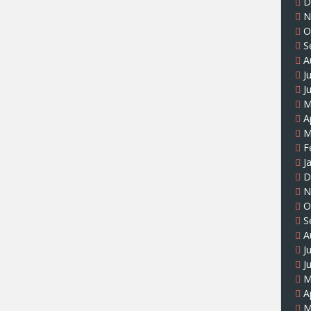
D
N
O
S
A
J
J
M
A
M
F
J
D
N
O
S
A
J
J
M
A
M