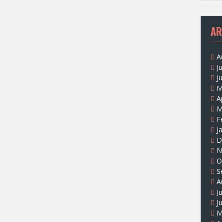
AR
A
J
J
M
A
M
F
J
D
N
O
S
A
J
J
M