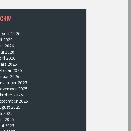
CHIV
ugust 2026
uli 2026
uni 2026
ai 2026
pril 2026
ärz 2026
ebruar 2026
anuar 2026
ezember 2025
ovember 2025
ktober 2025
eptember 2025
ugust 2025
uli 2025
uni 2025
ai 2025