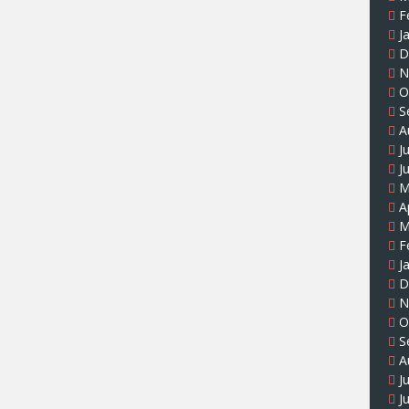
F
J
D
N
O
S
A
J
J
M
A
M
F
J
D
N
O
S
A
J
J