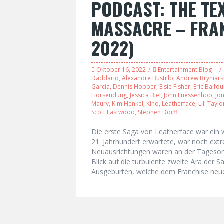
PODCAST: THE TE
MASSACRE – FRANC
2022)
Oktober 16, 2022
Entertainment Blog
Daddario
,
Alexandre Bustillo
,
Andrew Bryniars
Garcia
,
Dennis Hopper
,
Elsie Fisher
,
Eric Balfou
Hörsendung
,
Jessica Biel
,
John Luessenhop
,
Jo
Maury
,
Kim Henkel
,
Kino
,
Leatherface
,
Lili Taylo
Scott Eastwood
,
Stephen Dorff
Die erste Saga von Leatherface war ein 
21. Jahrhundert erwartete, war noch ext
Neuausrichtungen waren an der Tagesord
Blick auf die turbulente zweite Ära der S
Ausgeburten, welche dem Franchise neue