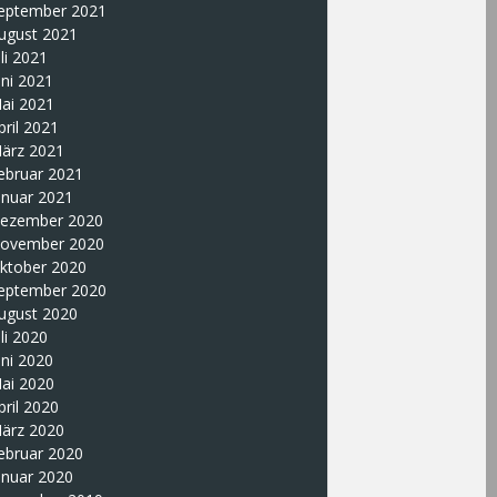
eptember 2021
ugust 2021
uli 2021
uni 2021
ai 2021
pril 2021
ärz 2021
ebruar 2021
anuar 2021
ezember 2020
ovember 2020
ktober 2020
eptember 2020
ugust 2020
uli 2020
uni 2020
ai 2020
pril 2020
ärz 2020
ebruar 2020
anuar 2020