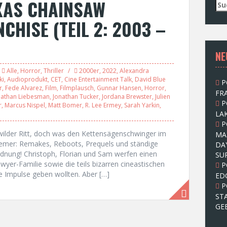
XAS CHAINSAW
S
u
HISE (TEIL 2: 2003 –
c
h
e
NE
n
n
Alle
,
Horror
,
Thriller
2000er
,
2022
,
Alexandra
a
ki
,
Audioprodukt
,
CET
,
Cine Entertainment Talk
,
David Blue
P
c
r
,
Fede Alvarez
,
Film
,
Filmplausch
,
Gunnar Hansen
,
Horror
,
FRA
h
nathan Liebesman
,
Jonathan Tucker
,
Jordana Brewster
,
Julien
P
:
r
,
Marcus Nispel
,
Matt Bomer
,
R. Lee Ermey
,
Sarah Yarkin
,
LAK
P
wilder Ritt, doch was den Kettensägenschwinger im
MA
remer: Remakes, Reboots, Prequels und ständige
DA
nung! Christoph, Florian und Sam werfen einen
SU
awyer-Familie sowie die teils bizarren cineastischen
P
 Impulse geben wollten. Aber […]
ED
P
ST
GE