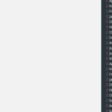
A
M
F
J
D
N
O
S
A
J
J
M
A
M
F
J
D
N
O
S
A
J