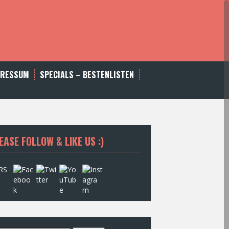
PRESSUM
SPECIALS – BESTENLISTEN
EASE FOLLOW & LIKE US :)