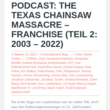
PODCAST: THE
TEXAS CHAINSAW
MASSACRE –
FRANCHISE (TEIL 2:
2003 – 2022)
Oktober 16, 2022
Entertainment Blog
Alle
,
Horror
,
Thriller
2000er
,
2022
,
Alexandra Daddario
,
Alexandre
Bustillo
,
Andrew Bryniarski
,
Audioprodukt
,
CET
,
Cine
Entertainment Talk
,
David Blue Garcia
,
Dennis Hopper
,
Elsie
Fisher
,
Eric Balfour
,
Fede Alvarez
,
Film
,
Filmplausch
,
Gunnar
Hansen
,
Horror
,
Hörsendung
,
Jessica Biel
,
John Luessenhop
,
Jonathan Liebesman
,
Jonathan Tucker
,
Jordana Brewster
,
Julien
Maury
,
Kim Henkel
,
Kino
,
Leatherface
,
Lili Taylor
,
Marcus Nispel
,
Matt Bomer
,
R. Lee Ermey
,
Sarah Yarkin
,
Scott Eastwood
,
Stephen Dorff
Die erste Saga von Leatherface war ein wilder Ritt, doch
was den Kettensägenschwinger im 21. Jahrhundert